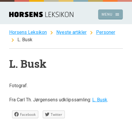
Spring
til
menu
MENU
indhold
chevron_right
chevron_right
Horsens Leksikon
Nyeste artikler
Personer
chevron_right
L. Busk
L. Busk
Fotograf.
Fra Carl Th. Jørgensens udklipssamling:
L. Busk
.
Facebook
Twitter