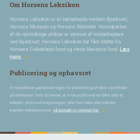
Om Horsens Leksikon
Horsens Leksikon er et samarbejde mellem Byarkivet,
Horsens Museum og Horsens Bibliotek. Hovedparten
af de oprindelige artikler er skrevet af medarbejdere
ved Byarkivet. Horsens Leksikon har fået støtte fra
Horsens Folkeblads fond og Hede Nielsens fond.
Læs
chevron_right
mere
Publicering og ophavsret
Vi respekterer gældende regler for publicering af tekst og billeder
på Internettet. Hvis du mener, at vi har publiceret en tekst eller et
billede i strid med lovgivningen, eller hvis tekst eller billeder
chevron_right
krænker enkeltpersoner,
så kontakt os venligst her