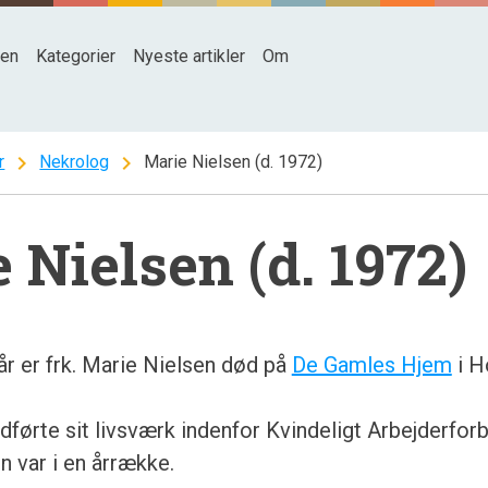
den
Kategorier
Nyeste artikler
Om
chevron_right
chevron_right
r
Nekrolog
Marie Nielsen (d. 1972)
 Nielsen (d. 1972)
 år er frk. Marie Nielsen død på
De Gamles Hjem
i H
dførte sit livsværk indenfor Kvindeligt Arbejderfor
n var i en årrække.