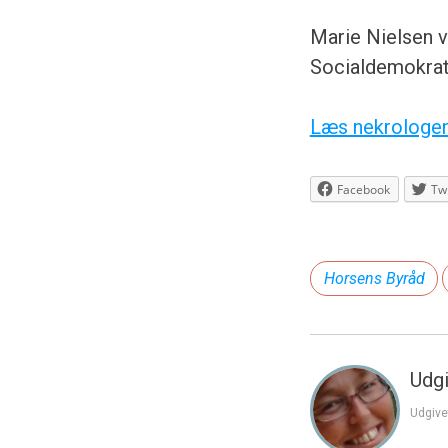
Marie Nielsen v
Socialdemokrati
Læs nekrologe
Facebook
Twi
Horsens Byråd
Udgi
Udgive