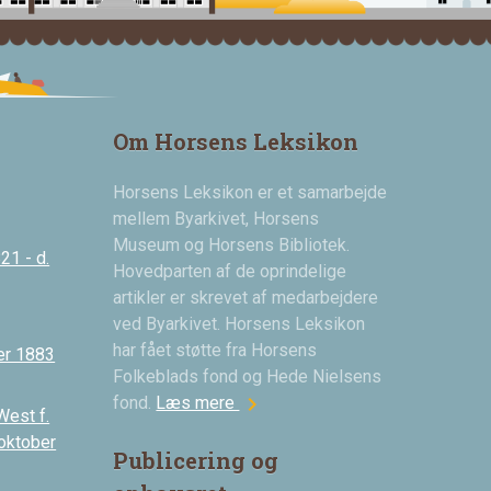
Om Horsens Leksikon
Horsens Leksikon er et samarbejde
mellem Byarkivet, Horsens
Museum og Horsens Bibliotek.
21 - d.
Hovedparten af de oprindelige
artikler er skrevet af medarbejdere
ved Byarkivet. Horsens Leksikon
har fået støtte fra Horsens
er 1883
Folkeblads fond og Hede Nielsens
chevron_right
fond.
Læs mere
West f.
 oktober
Publicering og