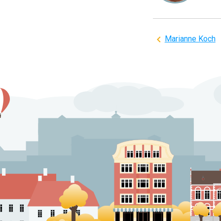
Indlægsnavi
Marianne Koch