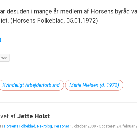
ar desuden i mange år medlem af Horsens byråd val
et. (Horsens Folkeblad, 05.01.1972)
n
tter
Kvindeligt Arbejderforbund
Marie Nielsen (d. 1972)
vet af
Jette Holst
t i
Horsens Folkeblad
,
Nekrolog
,
Personer
1. oktober 2009
-
Opdateret
24. februar