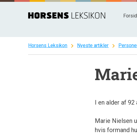
Spring
til
Forsi
indhold
chevron_right
chevron_right
Horsens Leksikon
Nyeste artikler
Persone
Marie
I en alder af 92
Marie Nielsen u
hvis formand hu