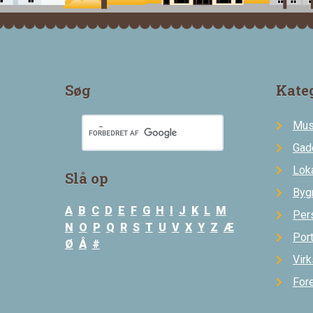
Søg
Kate
Mus
Gad
Loka
Slå op
Byg
A
B
C
D
E
F
G
H
I
J
K
L
M
Per
N
O
P
Q
R
S
T
U
V
X
Y
Z
Æ
Por
Ø
Å
#
Vir
For