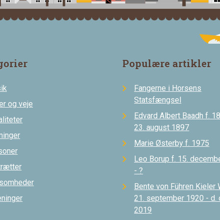
gorier
Populære artikler
ik
Fangerne i Horsens
Statsfængsel
er og veje
Edvard Albert Baadh f. 18
liteter
23. august 1897
ninger
Marie Østerby f. 1975
soner
Leo Borup f. 15. decemb
trætter
- ?
ksomheder
Bente von Führen Kieler 
eninger
21. september 1920 - d.
2019