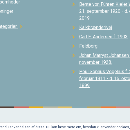
ksomheder
Bente von Führen Kieler 
eninger
21. september 1920 - d.
2019
ategorier
chevron_right
Kalkbrænderivej
Carl E. Andersen f. 1903
Feldborg
Johan Marryat Johansen d
november 1928.
Poul Sophus Vogelius f. 
februar 1811 - d. 16. okt
1899
pterer du anvendelsen af disse. Du kan læse mere om, hvordan vi anvender cookies