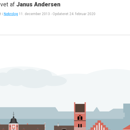
vet af
Janus Andersen
t i
Nekrolog
11. december 2013
-
Opdateret
24. februar 2020
gation