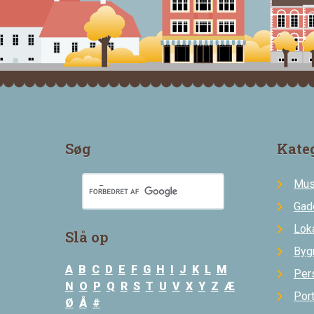
Søg
Kate
Mus
Gad
Loka
Slå op
Byg
A
B
C
D
E
F
G
H
I
J
K
L
M
Per
N
O
P
Q
R
S
T
U
V
X
Y
Z
Æ
Por
Ø
Å
#