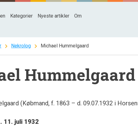
den
Kategorier
Nyeste artikler
Om
chevron_right
chevron_right
r
Nekrolog
Michael Hummelgaard
ael Hummelgaard
gaard (Købmand, f. 1863 – d. 09.07.1932 i Horsen
 11. juli 1932