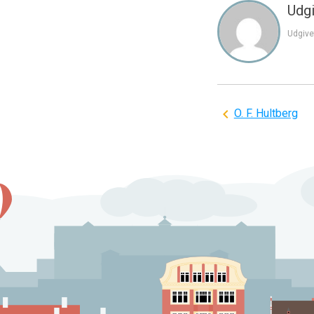
Udgi
Udgive
Indlægsnavi
O. F. Hultberg