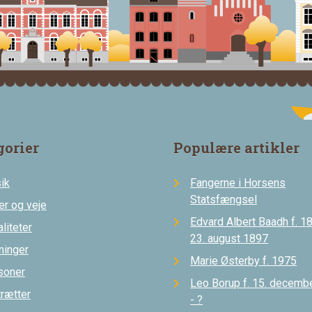
gorier
Populære artikler
ik
Fangerne i Horsens
Statsfængsel
er og veje
Edvard Albert Baadh f. 18
liteter
23. august 1897
ninger
Marie Østerby f. 1975
soner
Leo Borup f. 15. decemb
trætter
- ?