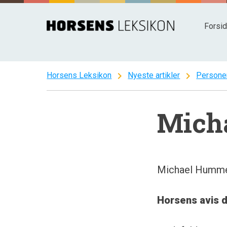
Spring
til
Forsi
indhold
chevron_right
chevron_right
Horsens Leksikon
Nyeste artikler
Persone
Mich
Michael Hummel
Horsens avis d.