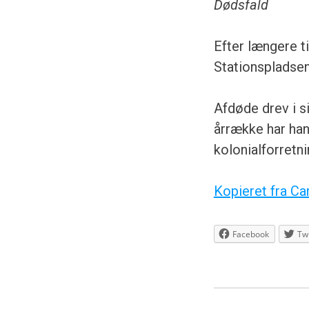
Dødsfald
Efter længere 
Stationspladsen
Afdøde drev i si
årrække har ha
kolonialforretn
Kopieret fra Ca
Facebook
Twi