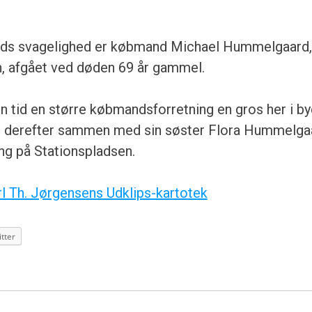
tids svagelighed er købmand Michael Hummelgaard,
, afgået ved døden 69 år gammel.
n tid en større købmandsforretning en gros her i bye
n derefter sammen med sin søster Flora Hummelga
ing på Stationspladsen.
rl Th. Jørgensens Udklips-kartotek
tter