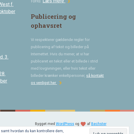
chevron_right
fond.
Læs mere
West f.
 oktober
Publicering og
ophavsret
Vi respekterer gældende regler for
publicering af tekst og billeder på
Internettet. Hvis du mener, at vi har
. 3.
publiceret en tekst eller et billede i strid
med lovgivningen, eller hvis tekst eller
28.
billeder krænker enkeltpersoner,
så kontakt
ober
chevron_right
os venligst her
favorite
Bygget med
WordPress
og
af
Bechster
, samt hvordan du kan kontrollere dem,