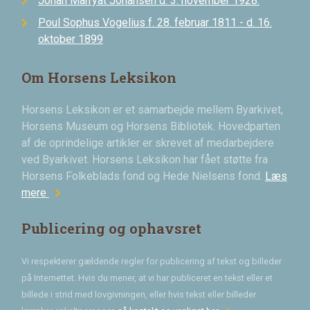
Johan Marryat Johansen d. 3. november 1928.
Poul Sophus Vogelius f. 28. februar 1811 - d. 16.
oktober 1899
Om Horsens Leksikon
Horsens Leksikon er et samarbejde mellem Byarkivet,
Horsens Museum og Horsens Bibliotek. Hovedparten
af de oprindelige artikler er skrevet af medarbejdere
ved Byarkivet. Horsens Leksikon har fået støtte fra
Horsens Folkeblads fond og Hede Nielsens fond.
Læs
chevron_right
mere
Publicering og ophavsret
Vi respekterer gældende regler for publicering af tekst og billeder
på Internettet. Hvis du mener, at vi har publiceret en tekst eller et
billede i strid med lovgivningen, eller hvis tekst eller billeder