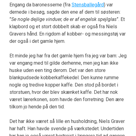
Engang da baronesserne (fra
Stensballegård
) var
dernede i besøg, sagde den ene af dem til søsteren:
”
Se nogle dejlige vinduer, de er af engelsk spejlglas
”. Et
klapbord og et stort dobbelt skab er også fra Niels
Gravers hånd. En rigdom af kobber- og messingstøj var
der også i det gamle hjem.
Et minde jeg har fra det gamle hjem fra jeg var barn: Jeg
var engang med til gilde derhenne, men jeg kan ikke
huske uden een ting derom. Det var den store
blankpudsede kobberkaffekedel. Den kunne rumme
nogle og tredive kopper kaffe. Den stod på bordet i
storstuen, hvor der blev skænket kaffe. Det har nok
været lærerkonen, som havde den forretning. Den ære
tilkom jo hende på den tid.
Det har ikke været så lille en husholdning, Niels Graver
har haft. Han havde svende på værkstedet. Undertiden
har han jo også været bortrejst i længere tid ad gangen,