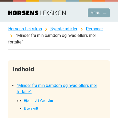
Spring
til
menu
MENU
indhold
chevron_right
chevron_right
Horsens Leksikon
Nyeste artikler
Personer
chevron_right
”Minder fra min barndom og hvad ellers mor
fortalte”
Indhold
”Minder fra min barndom og hvad ellers mor
fortalte”
Hjemmet i Værholm
Efterskrift