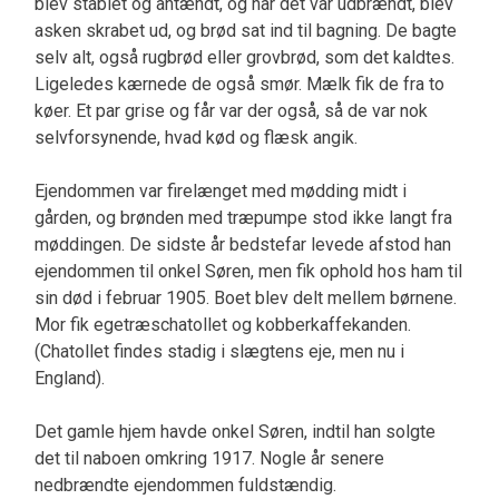
blev stablet og antændt, og når det var udbrændt, blev
asken skrabet ud, og brød sat ind til bagning. De bagte
selv alt, også rugbrød eller grovbrød, som det kaldtes.
Ligeledes kærnede de også smør. Mælk fik de fra to
køer. Et par grise og får var der også, så de var nok
selvforsynende, hvad kød og flæsk angik.
Ejendommen var firelænget med mødding midt i
gården, og brønden med træpumpe stod ikke langt fra
møddingen. De sidste år bedstefar levede afstod han
ejendommen til onkel Søren, men fik ophold hos ham til
sin død i februar 1905. Boet blev delt mellem børnene.
Mor fik egetræschatollet og kobberkaffekanden.
(Chatollet findes stadig i slægtens eje, men nu i
England).
Det gamle hjem havde onkel Søren, indtil han solgte
det til naboen omkring 1917. Nogle år senere
nedbrændte ejendommen fuldstændig.