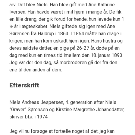
arv. Det blev Niels. Han blev gift med Ane Kathrine
Iversen. Hun havde været i mit hjem i mange år. De fik
en lille dreng, der gik forud for hende, hun levede kun 1
½ år i ægteskabet. Niels giftede sig igen med Ane
Sørensen fra Haldrup i 1863. I 1864 måtte han drage i
krigen, men han kom uskadt hjem igen. Hans hustru og
deres ældste datter, en pige på 26-27 år, døde på en
dag med kun en times tid imellem den 18. januar 1893.
Jeg var der den dag, så morbroderen gå der fra den
ene til den anden af dem.
Efterskrift
Niels Andreas Jespersen, 4. generation efter Niels
”Graver” Sørensen og Kirstine Margrethe Johansdatter,
skriver bl.a. i 1974:
Jeg vil nu forsøge at fortælle noget af det, jeg kan