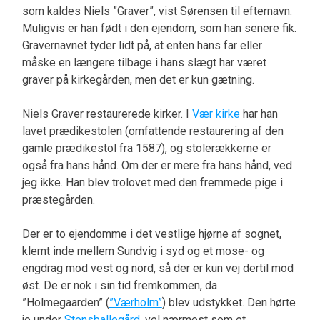
som kaldes Niels ”Graver”, vist Sørensen til efternavn.
Muligvis er han født i den ejendom, som han senere fik.
Gravernavnet tyder lidt på, at enten hans far eller
måske en længere tilbage i hans slægt har været
graver på kirkegården, men det er kun gætning.
Niels Graver restaurerede kirker. I
Vær kirke
har han
lavet prædikestolen (omfattende restaurering af den
gamle prædikestol fra 1587), og stolerækkerne er
også fra hans hånd. Om der er mere fra hans hånd, ved
jeg ikke. Han blev trolovet med den fremmede pige i
præstegården.
Der er to ejendomme i det vestlige hjørne af sognet,
klemt inde mellem Sundvig i syd og et mose- og
engdrag mod vest og nord, så der er kun vej dertil mod
øst. De er nok i sin tid fremkommen, da
”Holmegaarden” (
”Værholm”
) blev udstykket. Den hørte
jo under
Stensballegård
, vel nærmest som et