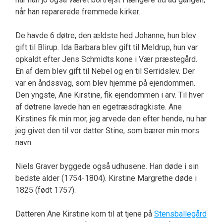
når han reparerede fremmede kirker.
De havde 6 døtre, den ældste hed Johanne, hun blev
gift til Blirup. Ida Barbara blev gift til Meldrup, hun var
opkaldt efter Jens Schmidts kone i Vær præstegård.
En af dem blev gift til Nebel og en til Serridslev. Der
var en åndssvag, som blev hjemme på ejendommen.
Den yngste, Ane Kirstine, fik ejendommen i arv. Til hver
af døtrene lavede han en egetræsdragkiste. Ane
Kirstines fik min mor, jeg arvede den efter hende, nu har
jeg givet den til vor datter Stine, som bærer min mors
navn.
Niels Graver byggede også udhusene. Han døde i sin
bedste alder (1754-1804). Kirstine Margrethe døde i
1825 (født 1757).
Datteren Ane Kirstine kom til at tjene på
Stensballegård