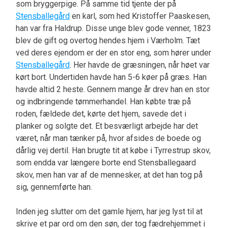
som bryggerpige. På samme tid tjente der på
Stensballegård
en karl, som hed Kristoffer Paaskesen,
han var fra Haldrup. Disse unge blev gode venner, 1823
blev de gift og overtog hendes hjem i Værholm. Tæt
ved deres ejendom er der en stor eng, som hører under
Stensballegård
. Her havde de græsningen, når høet var
kørt bort. Undertiden havde han 5-6 køer på græs. Han
havde altid 2 heste. Gennem mange år drev han en stor
og indbringende tømmerhandel. Han købte træ på
roden, fældede det, kørte det hjem, savede det i
planker og solgte det. Et besværligt arbejde har det
været, når man tænker på, hvor afsides de boede og
dårlig vej dertil. Han brugte tit at købe i Tyrrestrup skov,
som endda var længere borte end Stensballegaard
skov, men han var af de mennesker, at det han tog på
sig, gennemførte han.
Inden jeg slutter om det gamle hjem, har jeg lyst til at
skrive et par ord om den søn, der tog fædrehjemmet i