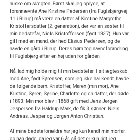
huske om slægten. Først skal jeg oplyse, at
forannævnte Ane Kirstine Pedersen (fra Fuglsbjergvej
11 i Blirup) må være en datter af Kirstine Margrethe
Kristoffersdatter (2. generation), der var en søster til
min bedstefar, Niels Kristoffersen (født 1837). Hun var
gift med en mand, der hed Elisius Pedersen, og de
havde en gård i Blirup. Deres børn tog navneforandring
til Fuglsbjerg efter en høj uden for gården.
Nå, lad mig holde mig til min bedstefar. I sit ægteskab
med Ane, født Sørensen, som jeg ikke har kendt, havde
de følgende børn: Kristoffer, Maren (min mor), Ane
Kristine, Søren, Sørine, Charlotte og en datter, der døde
i 1893. Min mor blev i 1868 gift med Jens Jørgen
Jespersen fra Haldrup Mark, de fik 3 sønner: Niels
Andreas, Jesper og Jørgen Anton Christian.
Af mine bedsteforældre har jeg kun kendt min morfar,
og han døde, da jeg var 6 år, så det er kun lidt, jeg