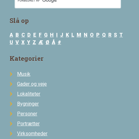
Slå op
A
B
C
D
E
F
G
H
I
J
K
L
M
N
O
P
Q
R
S
T
U
V
X
Y
Z
Æ
Ø
Å
#
Kategorier
Musik
Gader og veje
Lokaliteter
Bygninger
Personer
Portrætter
Virksomheder