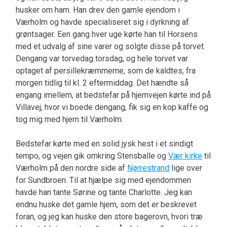
husker om ham. Han drev den gamle ejendom i
Værholm og havde specialiseret sig i dyrkning af
grøntsager. Een gang hver uge kørte han til Horsens
med et udvalg af sine varer og solgte disse på torvet.
Dengang var torvedag torsdag, og hele torvet var
optaget af persillekræmmerne, som de kaldtes, fra
morgen tidlig til kl. 2 eftermiddag. Det hændte så
engang imellem, at bedstefar på hjemvejen kørte ind på
Villavej, hvor vi boede dengang, fik sig en kop kaffe og
tog mig med hjem til Værholm.
Bedstefar kørte med en solid jysk hest i et sindigt
tempo, og vejen gik omkring Stensballe og
Vær kirke
til
Værholm på den nordre side af
Nørrestrand
lige over
for Sundbroen. Til at hjælpe sig med ejendommen
havde han tante Sørine og tante Charlotte. Jeg kan
endnu huske det gamle hjem, som det er beskrevet
foran, og jeg kan huske den store bagerovn, hvori træ