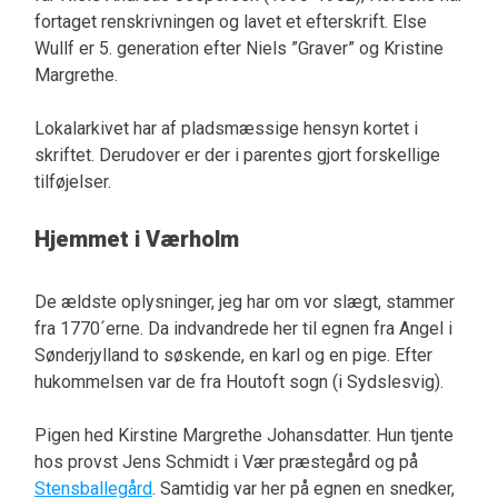
fortaget renskrivningen og lavet et efterskrift. Else
Wullf er 5. generation efter Niels ”Graver” og Kristine
Margrethe.
Lokalarkivet har af pladsmæssige hensyn kortet i
skriftet. Derudover er der i parentes gjort forskellige
tilføjelser.
Hjemmet i Værholm
De ældste oplysninger, jeg har om vor slægt, stammer
fra 1770´erne. Da indvandrede her til egnen fra Angel i
Sønderjylland to søskende, en karl og en pige. Efter
hukommelsen var de fra Houtoft sogn (i Sydslesvig).
Pigen hed Kirstine Margrethe Johansdatter. Hun tjente
hos provst Jens Schmidt i Vær præstegård og på
Stensballegård
. Samtidig var her på egnen en snedker,