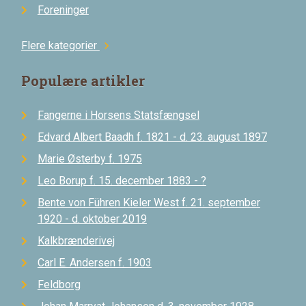
Foreninger
Flere kategorier
chevron_right
Populære artikler
Fangerne i Horsens Statsfængsel
Edvard Albert Baadh f. 1821 - d. 23. august 1897
Marie Østerby f. 1975
Leo Borup f. 15. december 1883 - ?
Bente von Führen Kieler West f. 21. september
1920 - d. oktober 2019
Kalkbrænderivej
Carl E. Andersen f. 1903
Feldborg