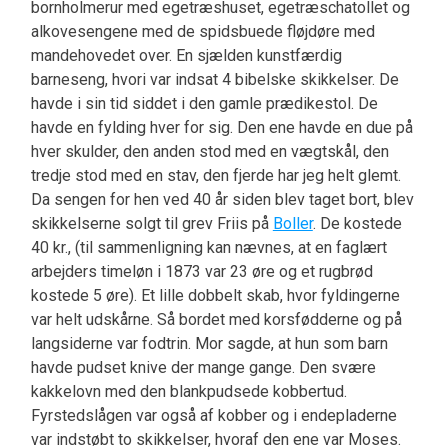
bornholmerur med egetræshuset, egetræschatollet og
alkovesengene med de spidsbuede fløjdøre med
mandehovedet over. En sjælden kunstfærdig
barneseng, hvori var indsat 4 bibelske skikkelser. De
havde i sin tid siddet i den gamle prædikestol. De
havde en fylding hver for sig. Den ene havde en due på
hver skulder, den anden stod med en vægtskål, den
tredje stod med en stav, den fjerde har jeg helt glemt.
Da sengen for hen ved 40 år siden blev taget bort, blev
skikkelserne solgt til grev Friis på
Boller
. De kostede
40 kr., (til sammenligning kan nævnes, at en faglært
arbejders timeløn i 1873 var 23 øre og et rugbrød
kostede 5 øre). Et lille dobbelt skab, hvor fyldingerne
var helt udskårne. Så bordet med korsfødderne og på
langsiderne var fodtrin. Mor sagde, at hun som barn
havde pudset knive der mange gange. Den svære
kakkelovn med den blankpudsede kobbertud.
Fyrstedslågen var også af kobber og i endepladerne
var indstøbt to skikkelser, hvoraf den ene var Moses.