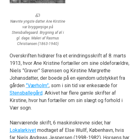
Nævnte yngste datter Ane Kirstine
var bryggerpige på
Stensballegaard. Brygning af øl i
gl. dage. Maleri af Rasmus
Christiansen (1863-1940)
Overskriften hidrører fra et erindringsskrift af 8. marts
1913, hvor Ane Kristine fortæller om sine oldeforældre,
Niels ”Graver” Sørensen og Kirstine Margrethe
Johansdatter, der boede på en ejendom udstykket fra
gården
”Værholm”
, som i sin tid var enkesæde for
Stensballegård
. Arkivet har flere gamle skrifter af
Kirstine, hvor hun fortæller om sin slægt og forhold i
Vær sogn.
Nærværende skrift, 6 maskinskrevne sider, har
Lokalarkivet
modtaget af Else Wullf, København, hvis
far Niels Andreas Jespersen (1998-1982), Horsens har