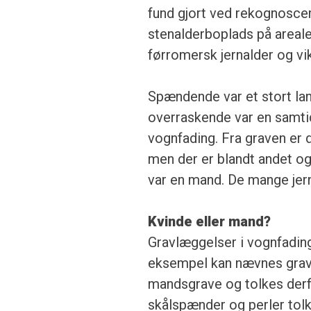
fund gjort ved rekognoscer
stenalderboplads på areale
førromersk jernalder og vi
Spændende var et stort lan
overraskende var en samti
vognfading. Fra graven er 
men der er blandt andet ogs
var en mand. De mange jer
Kvinde eller mand?
Gravlæggelser i vognfading
eksempel kan nævnes gravh
mandsgrave og tolkes derfo
skålspænder og perler tol