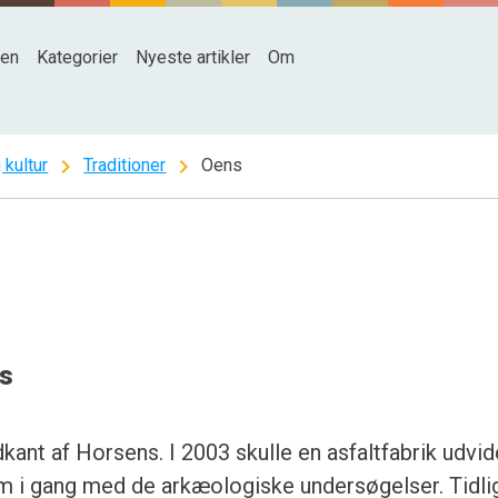
den
Kategorier
Nyeste artikler
Om
chevron_right
chevron_right
 kultur
Traditioner
Oens
s
dkant af Horsens. I 2003 skulle en asfaltfabrik udvid
 i gang med de arkæologiske undersøgelser. Tidli