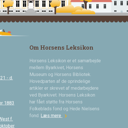
Om Horsens Leksikon
Horsens Leksikon er et samarbejde
mellem Byarkivet, Horsens
Museum og Horsens Bibliotek.
21 - d.
Hovedparten af de oprindelige
artikler er skrevet af medarbejdere
ved Byarkivet. Horsens Leksikon
har fået støtte fra Horsens
er 1883
Folkeblads fond og Hede Nielsens
chevron_right
fond.
Læs mere
West f.
 oktober