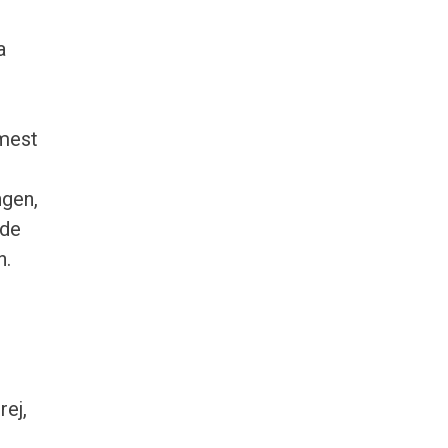
a
 mest
ngen,
øde
n.
rej,