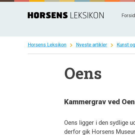
Spring
til
Forsi
indhold
chevron_right
chevron_right
Horsens Leksikon
Nyeste artikler
Kunst og
Oens
Kammergrav ved Oen
Oens ligger i den sydlige u
derfor gik Horsens Museum