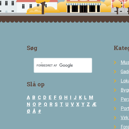
Søg
Kate
Mus
Gad
Loka
Slå op
Byg
A
B
C
D
E
F
G
H
I
J
K
L
M
Per
N
O
P
Q
R
S
T
U
V
X
Y
Z
Æ
Por
Ø
Å
#
Vir
For