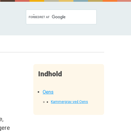
Indhold
Oens
Kammergrav ved Oens
e,
gere