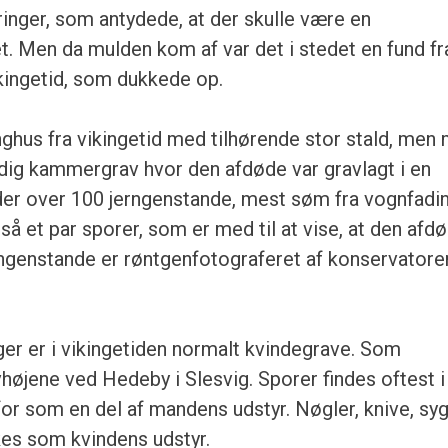
inger, som antydede, at der skulle være en
t. Men da mulden kom af var det i stedet en fund fr
kingetid, som dukkede op.
ghus fra vikingetid med tilhørende stor stald, men
dig kammergrav hvor den afdøde var gravlagt i en
der over 100 jerngenstande, mest søm fra vognfadi
å et par sporer, som er med til at vise, at den afd
ngenstande er røntgenfotograferet af konservatore
er er i vikingetiden normalt kvindegrave. Som
øjene ved Hedeby i Slesvig. Sporer findes oftest i
r som en del af mandens udstyr. Nøgler, knive, syg
kes som kvindens udstyr.