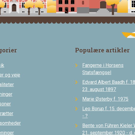
gorier
Populære artikler
ik
Fangerne i Horsens
Statsfængsel
er og veje
Edvard Albert Baadh f. 18
liteter
23. august 1897
ninger
Marie Østerby f. 1975
soner
Leo Borup f. 15. decemb
trætter
- ?
ksomheder
Bente von Führen Kieler 
eninger
21. september 1920 - d.