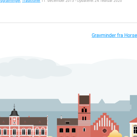
udgravninger
,
Traditioner
11. december 2013
-
Opdateret
24. februar 2020
Gravminder fra Hors