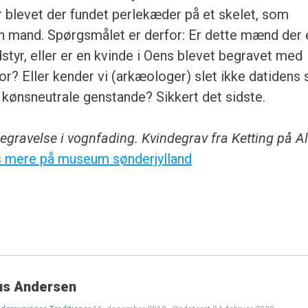
er blevet der fundet perlekæder på et skelet, som
n mand. Spørgsmålet er derfor: Er dette mænd der 
styr, eller er en kvinde i Oens blevet begravet med
r? Eller kender vi (arkæologer) slet ikke datidens 
kønsneutrale genstande? Sikkert det sidste.
begravelse i vognfading. Kvindegrav fra Ketting på Al
 mere på museum sønderjylland
us Andersen