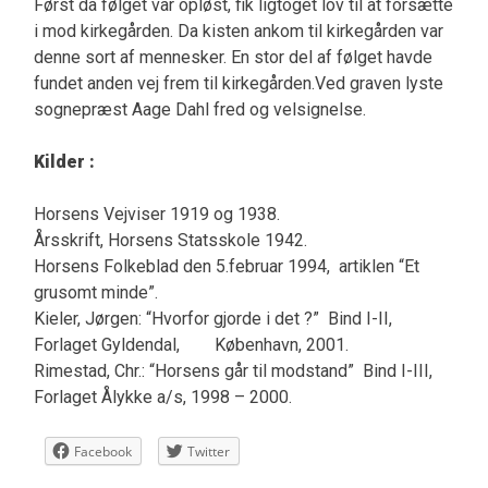
Først da følget var opløst, fik ligtoget lov til at forsætte
i mod kirkegården. Da kisten ankom til kirkegården var
denne sort af mennesker. En stor del af følget havde
fundet anden vej frem til kirkegården.Ved graven lyste
sognepræst Aage Dahl fred og velsignelse.
Kilder :
Horsens Vejviser 1919 og 1938.
Årsskrift, Horsens Statsskole 1942.
Horsens Folkeblad den 5.februar 1994, artiklen “Et
grusomt minde”.
Kieler, Jørgen: “Hvorfor gjorde i det ?” Bind I-II,
Forlaget Gyldendal, København, 2001.
Rimestad, Chr.: “Horsens går til modstand” Bind I-III,
Forlaget Ålykke a/s, 1998 – 2000.
Facebook
Twitter