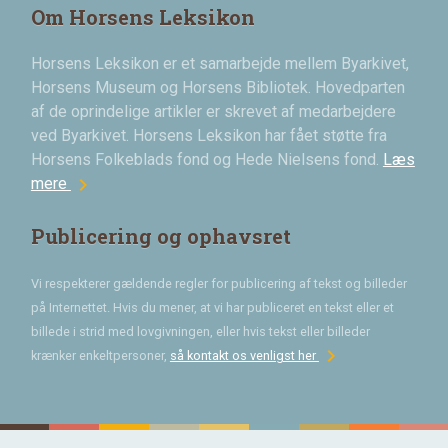
Om Horsens Leksikon
Horsens Leksikon er et samarbejde mellem Byarkivet,
Horsens Museum og Horsens Bibliotek. Hovedparten
af de oprindelige artikler er skrevet af medarbejdere
ved Byarkivet. Horsens Leksikon har fået støtte fra
Horsens Folkeblads fond og Hede Nielsens fond.
Læs
chevron_right
mere
Publicering og ophavsret
Vi respekterer gældende regler for publicering af tekst og billeder
på Internettet. Hvis du mener, at vi har publiceret en tekst eller et
billede i strid med lovgivningen, eller hvis tekst eller billeder
chevron_right
krænker enkeltpersoner,
så kontakt os venligst her