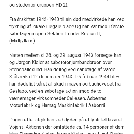
og studenter gruppen HD 2).
Fra årskiftet 1942-1943 til sin død medvirkede han ved
trykning af lokale illegale blade.Og han var med i første
sabotagegruppe i Sektion L under Region II,
(Midtjylland).
Natten mellem d. 28. og 29. august 1943 forsøgte han
og Jørgen Kieler at saboterer jernbanebroen over
Stensballesund. Han deltog ved sabotage af Varde
Stålværk d.12 december 1943. D.5 februar 1944 blev
han dødeligt såret af skud i maven og baghovedet fra
Gestapo, ved en sabotage aktion imod de to
værnemager virksomheder Callesen, Aabenraa
Motorfabrik og Hamag Maskinfabrik i Aabenrå.
Dagen efter afgik han ved døden på et tysk feltlazaret i
Vojens. Aktionen der omfattede ca. 14 personer af dem