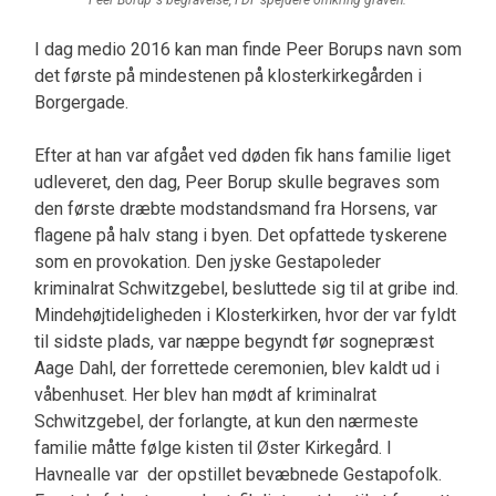
I dag medio 2016 kan man finde Peer Borups navn som
det første på mindestenen på klosterkirkegården i
Borgergade.
Efter at han var afgået ved døden fik hans familie liget
udleveret, den dag, Peer Borup skulle begraves som
den første dræbte modstandsmand fra Horsens, var
flagene på halv stang i byen. Det opfattede tyskerene
som en provokation. Den jyske Gestapoleder
kriminalrat Schwitzgebel, besluttede sig til at gribe ind.
Mindehøjtideligheden i Klosterkirken, hvor der var fyldt
til sidste plads, var næppe begyndt før sognepræst
Aage Dahl, der forrettede ceremonien, blev kaldt ud i
våbenhuset. Her blev han mødt af kriminalrat
Schwitzgebel, der forlangte, at kun den nærmeste
familie måtte følge kisten til Øster Kirkegård. I
Havnealle var der opstillet bevæbnede Gestapofolk.