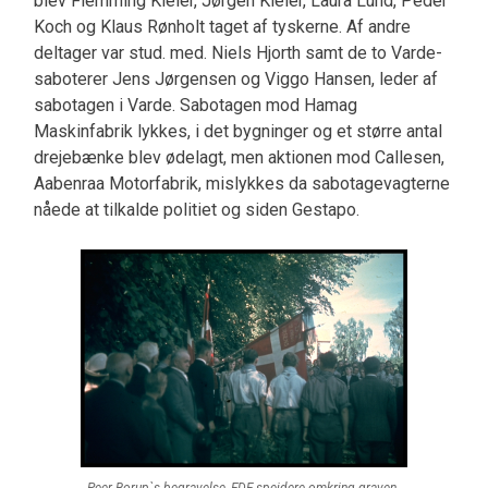
blev Flemming Kieler, Jørgen Kieler, Laura Lund, Peder
Koch og Klaus Rønholt taget af tyskerne. Af andre
deltager var stud. med. Niels Hjorth samt de to Varde-
saboterer Jens Jørgensen og Viggo Hansen, leder af
sabotagen i Varde. Sabotagen mod Hamag
Maskinfabrik lykkes, i det bygninger og et større antal
drejebænke blev ødelagt, men aktionen mod Callesen,
Aabenraa Motorfabrik, mislykkes da sabotagevagterne
nåede at tilkalde politiet og siden Gestapo.
Peer Borup`s begravelse, FDF spejdere omkring graven.