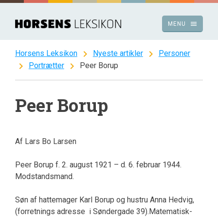
Spring
til
menu
MENU
indhold
chevron_right
chevron_right
Horsens Leksikon
Nyeste artikler
Personer
chevron_right
chevron_right
Portrætter
Peer Borup
Peer Borup
Af Lars Bo Larsen
Peer Borup f. 2. august 1921 – d. 6. februar 1944.
Modstandsmand.
Søn af hattemager Karl Borup og hustru Anna Hedvig,
(forretnings adresse i Søndergade 39).Matematisk-