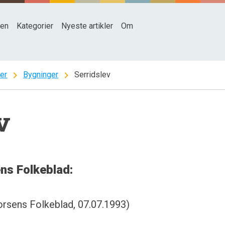
den
Kategorier
Nyeste artikler
Om
chevron_right
chevron_right
ter
Bygninger
Serridslev
v
ens Folkeblad:
orsens Folkeblad, 07.07.1993)