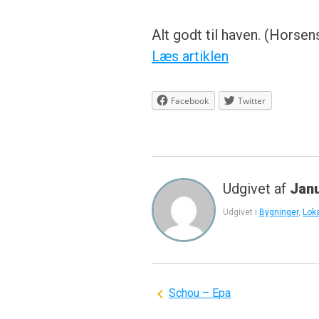
Alt godt til haven. (Horse
Læs artiklen
Facebook
Twitter
Udgivet af
Jan
Udgivet i
Bygninger
,
Loka
Indlægsnavigation
Schou – Epa