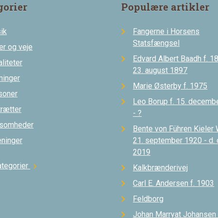
gorier
Populære artikler
ik
Fangerne i Horsens
Statsfængsel
er og veje
Edvard Albert Baadh f. 18
liteter
23. august 1897
ninger
Marie Østerby f. 1975
soner
Leo Borup f. 15. decemb
trætter
- ?
ksomheder
Bente von Führen Kieler 
eninger
21. september 1920 - d.
2019
ategorier
chevron_right
Kalkbrænderivej
Carl E. Andersen f. 1903
Feldborg
Johan Marryat Johansen d