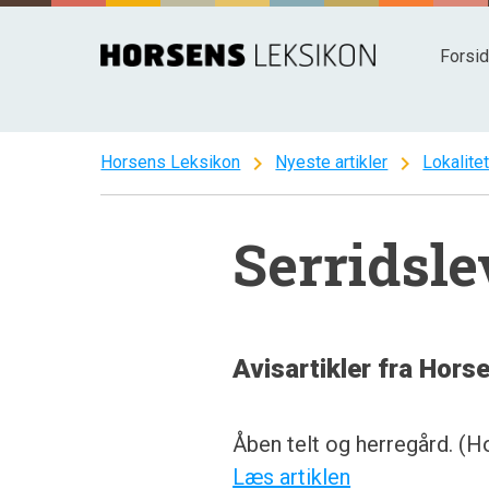
Spring
til
Forsi
indhold
chevron_right
chevron_right
Horsens Leksikon
Nyeste artikler
Lokalite
Serridsle
Avisartikler fra Hors
Åben telt og herregård. (H
Læs artiklen