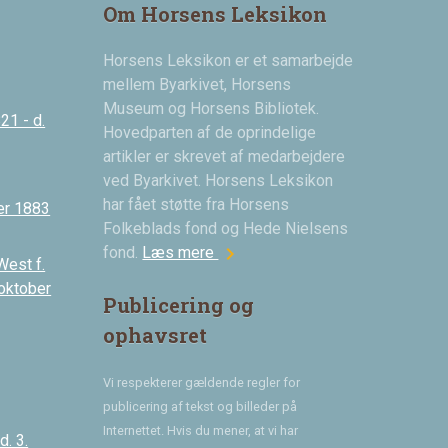
Om Horsens Leksikon
Horsens Leksikon er et samarbejde
mellem Byarkivet, Horsens
Museum og Horsens Bibliotek.
21 - d.
Hovedparten af de oprindelige
artikler er skrevet af medarbejdere
ved Byarkivet. Horsens Leksikon
har fået støtte fra Horsens
er 1883
Folkeblads fond og Hede Nielsens
chevron_right
fond.
Læs mere
West f.
 oktober
Publicering og
ophavsret
Vi respekterer gældende regler for
publicering af tekst og billeder på
Internettet. Hvis du mener, at vi har
. 3.