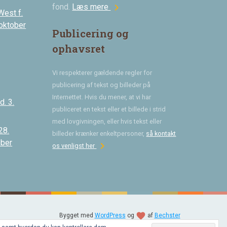
chevron_right
fond.
Læs mere
West f.
 oktober
Publicering og
ophavsret
Vi respekterer gældende regler for
publicering af tekst og billeder på
Internettet. Hvis du mener, at vi har
. 3.
publiceret en tekst eller et billede i strid
med lovgivningen, eller hvis tekst eller
28.
billeder krænker enkeltpersoner,
så kontakt
ober
chevron_right
os venligst her
favorite
Bygget med
WordPress
og
af
Bechster