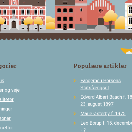
gorier
Populære artikler
ik
Fangerne i Horsens
Statsfængsel
er og veje
Edvard Albert Baadh f. 18
liteter
23. august 1897
ninger
Marie Østerby f. 1975
soner
Leo Borup f. 15. decemb
trætter
- ?