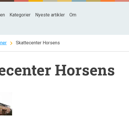
den
Kategorier
Nyeste artikler
Om
chevron_right
oner
Skattecenter Horsens
ecenter Horsens