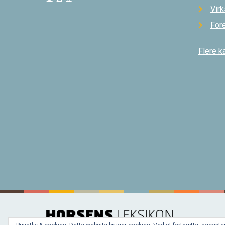
Vir
For
Flere k