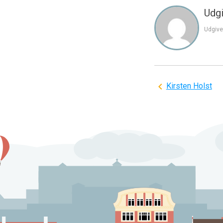
Udgi
Udgive
Indlægsnavi
Kirsten Holst