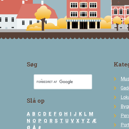
Søg
Kate
Mus
Gad
Loka
Slå op
Byg
A
B
C
D
E
F
G
H
I
J
K
L
M
Per
N
O
P
Q
R
S
T
U
V
X
Y
Z
Æ
Por
Ø
Å
#