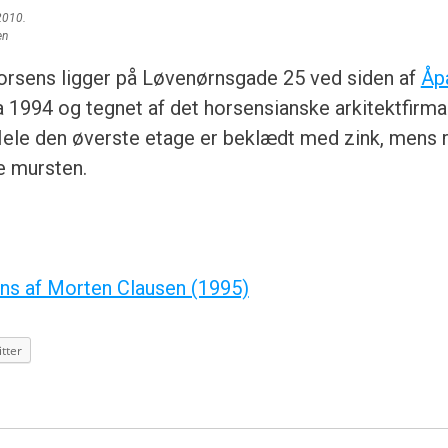
2010.
en
orsens ligger på Løvenørnsgade 25 ved siden af
Åp
a 1994 og tegnet af det horsensianske arkitektfirm
Hele den øverste etage er beklædt med zink, mens r
le mursten.
ns af Morten Clausen (1995)
tter