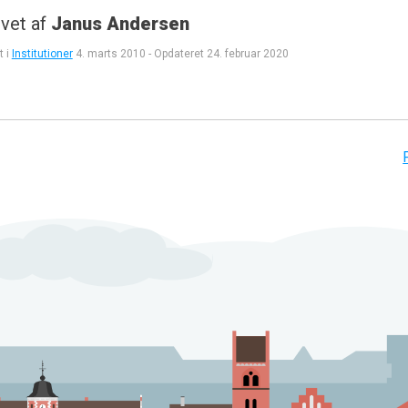
vet af
Janus Andersen
t i
Institutioner
4. marts 2010
-
Opdateret
24. februar 2020
gation