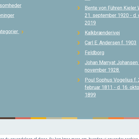
ksomheder
Bente von Führen Kieler 
eninger
21. september 1920 - d.
2019
ategorier
chevron_right
Kalkbrænderivej
Carl E. Andersen f. 1903
Feldborg
Johan Marryat Johansen d
november 1928.
Poul Sophus Vogelius f. 
februar 1811 - d. 16. okt
1899