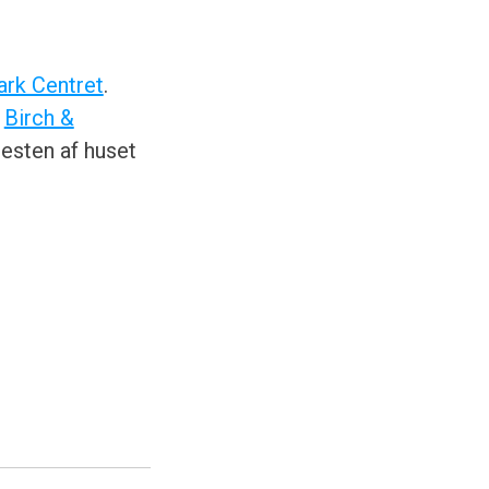
ark Centret
.
a
Birch &
esten af huset