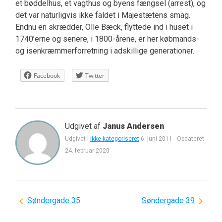
et bøddelhus, et vagthus og byens fængsel (arrest), og
det var naturligvis ikke faldet i Majestætens smag.
Endnu en skrædder, Olle Bæck, flyttede ind i huset i
1740’erne og senere, i 1800-årene, er her købmands-
og isenkræmmerforretning i adskillige generationer.
Facebook
Twitter
Udgivet af
Janus Andersen
Udgivet i
Ikke kategoriseret
6. juni 2011
-
Opdateret
24. februar 2020
Indlægsnavigation
Søndergade 35
Søndergade 39