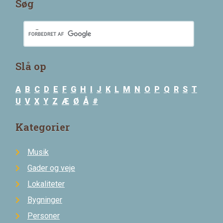
Søg
Slå op
A
B
C
D
E
F
G
H
I
J
K
L
M
N
O
P
Q
R
S
T
U
V
X
Y
Z
Æ
Ø
Å
#
Kategorier
Musik
Gader og veje
Lokaliteter
Bygninger
Personer