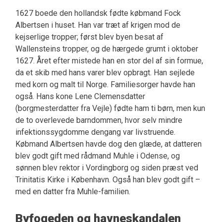
1627 boede den hollandsk fødte købmand Fock
Albertsen i huset. Han var træt af krigen mod de
kejserlige tropper; først blev byen besat af
Wallensteins tropper, og de hærgede grumt i oktober
1627. Året efter mistede han en stor del af sin formue,
da et skib med hans varer blev opbragt. Han sejlede
med korn og malt til Norge. Familiesorger havde han
også. Hans kone Lene Clemensdatter
(borgmesterdatter fra Vejle) fødte ham ti børn, men kun
de to overlevede barndommen, hvor selv mindre
infektionssygdomme dengang var livstruende.
Købmand Albertsen havde dog den glæde, at datteren
blev godt gift med rådmand Muhle i Odense, og
sønnen blev rektor i Vordingborg og siden præst ved
Trinitatis Kirke i København. Også han blev godt gift –
med en datter fra Muhle-familien.
Byfogeden og havneskandalen