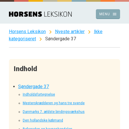
Spring
til
menu
MENU
indhold
chevron_right
chevron_right
Horsens Leksikon
Nyeste artikler
Ikke
chevron_right
kategoriseret
Søndergade 37
Indhold
Søndergade 37
Indholdsfortegnelse
Mesterskrædderen og hans tre svende
Danmarks 7. ældste bindingsværkshus
Den hollandske købmand
Byfogeden og havneskandalen