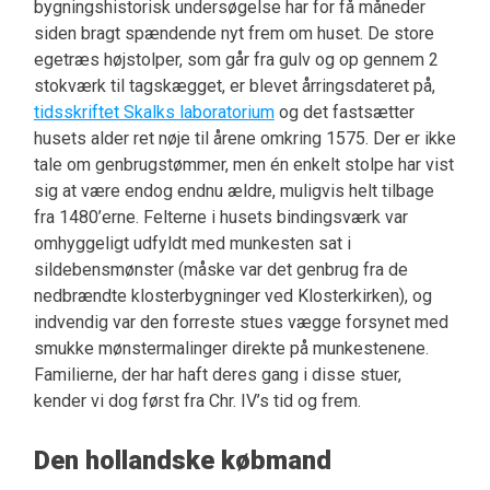
bygningshistorisk undersøgelse har for få måneder
siden bragt spændende nyt frem om huset. De store
egetræs højstolper, som går fra gulv og op gennem 2
stokværk til tagskægget, er blevet årringsdateret på,
tidsskriftet Skalks laboratorium
og det fastsætter
husets alder ret nøje til årene omkring 1575. Der er ikke
tale om genbrugstømmer, men én enkelt stolpe har vist
sig at være endog endnu ældre, muligvis helt tilbage
fra 1480’erne. Felterne i husets bindingsværk var
omhyggeligt udfyldt med munkesten sat i
sildebensmønster (måske var det genbrug fra de
nedbrændte klosterbygninger ved Klosterkirken), og
indvendig var den forreste stues vægge forsynet med
smukke mønstermalinger direkte på munkestenene.
Familierne, der har haft deres gang i disse stuer,
kender vi dog først fra Chr. IV’s tid og frem.
Den hollandske købmand