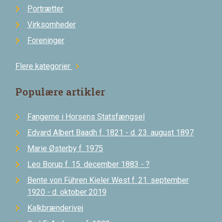
Portrætter
Virksomheder
Foreninger
Flere kategorier
chevron_right
Populære artikler
Fangerne i Horsens Statsfængsel
Edvard Albert Baadh f. 1821 - d. 23. august 1897
Marie Østerby f. 1975
Leo Borup f. 15. december 1883 - ?
Bente von Führen Kieler West f. 21. september
1920 - d. oktober 2019
Kalkbrænderivej