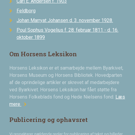
Carl E. Andersen f. 1903
Feldborg
Johan Marryat Johansen d. 3. november 1928.
Poul Sophus Vogelius f. 28. februar 1811 - d. 16.
oktober 1899
Om Horsens Leksikon
Horsens Leksikon er et samarbejde mellem Byarkivet,
Horsens Museum og Horsens Bibliotek. Hovedparten
af de oprindelige artikler er skrevet af medarbejdere
ved Byarkivet. Horsens Leksikon har fået støtte fra
Horsens Folkeblads fond og Hede Nielsens fond.
Læs
chevron_right
mere
Publicering og ophavsret
Vi respekterer gældende regler for publicering af tekst og billeder