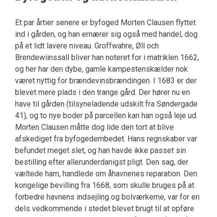
Et par årtier senere er byfoged Morten Clausen flyttet
ind i gården, og han ernærer sig også med handel, dog
på et lidt lavere niveau. Groffwahre, Øll och
Brendewiinssall bliver han noteret for i matriklen 1662,
og her har den dybe, gamle kampestenskælder nok
været nyttig for brændevinsbrændingen. I 1683 er der
blevet mere plads i den trange gård. Der hører nu en
have til gården (tilsyneladende udskilt fra Søndergade
41), og to nye boder på parcellen kan han også leje ud.
Morten Clausen måtte dog lide den tort at blive
afskediget fra byfogedembedet. Hans regnskaber var
befundet meget slet, og han havde ikke passet sin
bestilling efter allerunderdanigst pligt. Den sag, der
væltede ham, handlede om åhavnenes reparation. Den
kongelige bevilling fra 1668, som skulle bruges på at
forbedre havnens indsejling og bolværkerne, var for en
dels vedkommende i stedet blevet brugt til at opføre