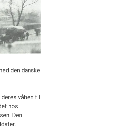
 med den danske
deres våben til
det hos
isen. Den
dater.