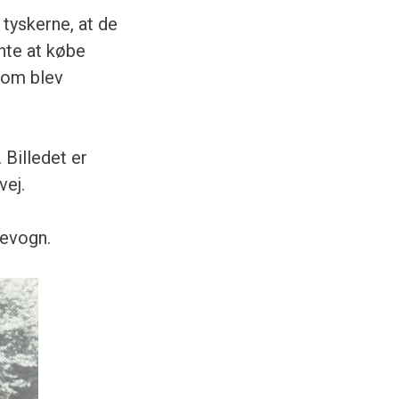
 tyskerne, at de
nte at købe
som blev
 Billedet er
vej.
gevogn.