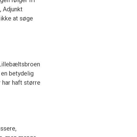
, Adjunkt
 ikke at søge
 Lillebæltsbroen
 en betydelig
har haft større
ussere,