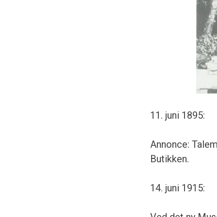
11. juni 1895:
Annonce: Talema
Butikken.
14. juni 1915:
Ved det ny Musæ