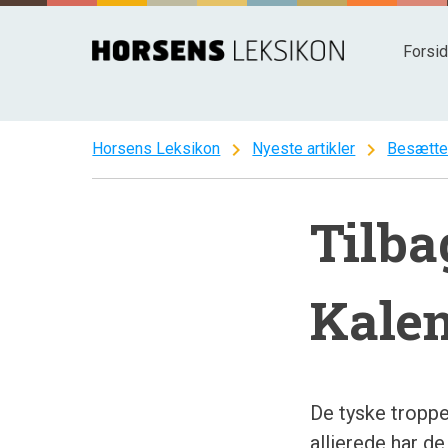
Spring
til
Forsi
indhold
chevron_right
chevron_right
Horsens Leksikon
Nyeste artikler
Besætte
Tilba
Kalen
De tyske tropper
allierede har de