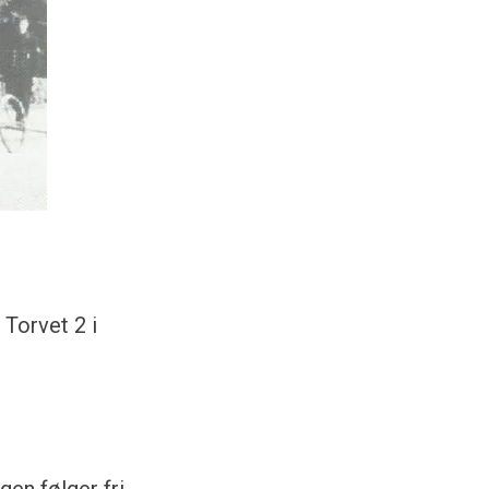
Torvet 2 i
en følger fri