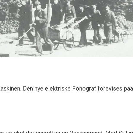
skinen. Den nye elektriske Fonograf forevises paa 
um skal der ansættes en Opsynsmand. Med Stilling