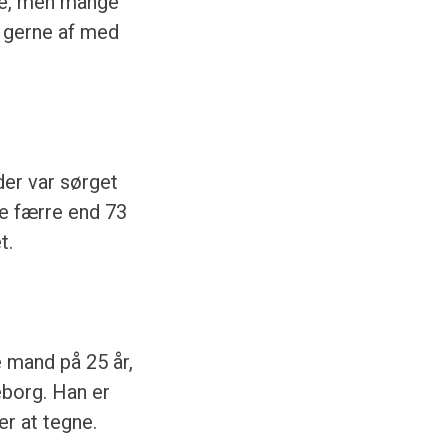
rne, men mange
l gerne af med
er var sørget
ke færre end 73
t.
 mand på 25 år,
eborg. Han er
er at tegne.