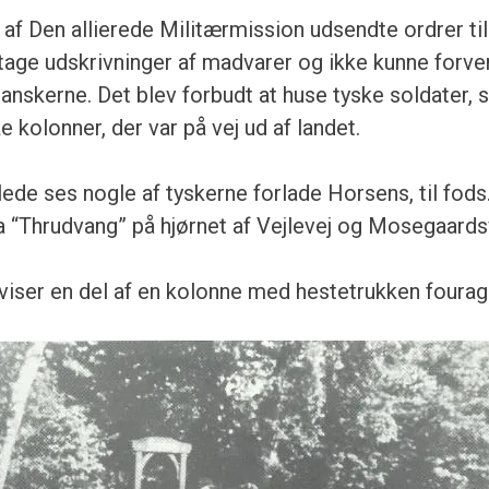
 af Den allierede Militærmission udsendte ordrer til
tage udskrivninger af madvarer og ikke kunne forve
anskerne. Det blev forbudt at huse tyske soldater, 
ke kolonner, der var på vej ud af landet.
lede ses nogle af tyskerne forlade Horsens, til fods.
lla “Thrudvang” på hjørnet af Vejlevej og Mosegaards
de viser en del af en kolonne med hestetrukken foura