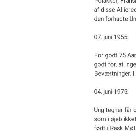
Polakker, Frans
af disse Alliere
den forhadte Un
07. juni 1955:
For godt 75 Aar
godt for, at in
Beværtninger. I 
04. juni 1975:
Ung tegner får 
som i øjeblikke
født i Rask Møl