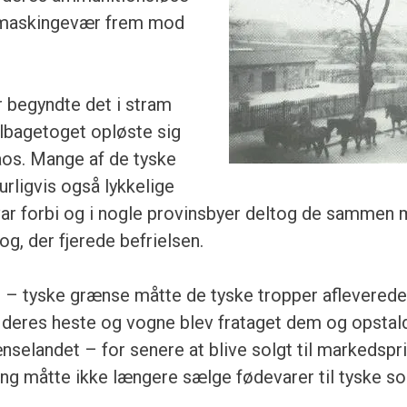
 maskingevær frem mod
r begyndte det i stram
ilbagetoget opløste sig
aos. Mange af de tyske
urligvis også lykkelige
 var forbi og i nogle provinsbyer deltog de sammen
og, der fjerede befrielsen.
– tyske grænse måtte de tyske tropper afleverede 
g deres heste og vogne blev frataget dem og opstal
selandet – for senere at blive solgt til markedspr
ng måtte ikke længere sælge fødevarer til tyske sol