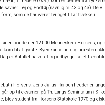
kmænd, Lithauere o.s.v.), som er befriet fra Tyske
de savner Tøj og Fodtøj (navnlig nr. 42 og 43). De vi
iform, som de har været tvunget til at trække i.
 siden boede der 12.000 Mennesker i Horsens, og d
gen kom til at tørste. Byen kunne nemlig præstere ik
Dag er Antallet halveret og indbyggertallet tredoble
debut i Horsens. Jens Julius Hansen hedder en unge
t går op til eksamen på Th. Langs Seminarium i Silk
le, blev student fra Horsens Statskole 1970 og elsk