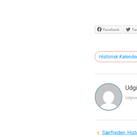
Facebook
Twi
Historisk Kalende
Udgi
Udgive
Indlægsnavi
Særfreden. Hist