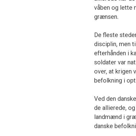
våben og lette
grænsen.
De fleste stede
disciplin, men t
efterhånden i k
soldater var nat
over, at krigen
befolkning i opt
Ved den danske 
de allierede, o
landmænd i græn
danske befolkni