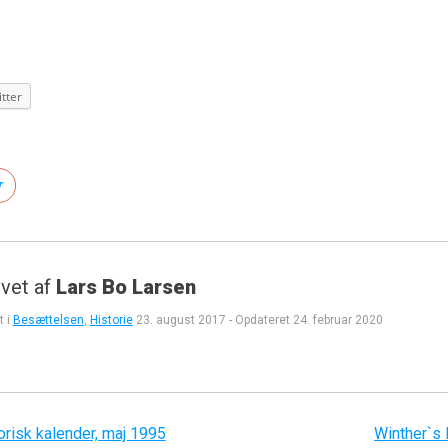
tter
r
vet af
Lars Bo Larsen
t i
Besættelsen
,
Historie
23. august 2017
-
Opdateret
24. februar 2020
gation
orisk kalender, maj 1995
Winther`s