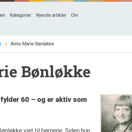
den
Kategorier
Nyeste artikler
Om
chevron_right
r
Anne Marie Bønløkke
ie Bønløkke
fylder 60 – og er aktiv som
Bønløkke viet til børnene. Siden hun