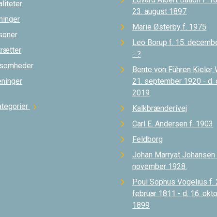
liteter
23. august 1897
ninger
Marie Østerby f. 1975
soner
Leo Borup f. 15. decemb
trætter
- ?
ksomheder
Bente von Führen Kieler 
eninger
21. september 1920 - d.
2019
ategorier
chevron_right
Kalkbrænderivej
Carl E. Andersen f. 1903
Feldborg
Johan Marryat Johansen d
november 1928.
Poul Sophus Vogelius f. 
februar 1811 - d. 16. okt
1899