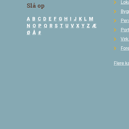
Loka
Slå op
Byg
A
B
C
D
E
F
G
H
I
J
K
L
M
Per
N
O
P
Q
R
S
T
U
V
X
Y
Z
Æ
Por
Ø
Å
#
Vir
For
Flere k