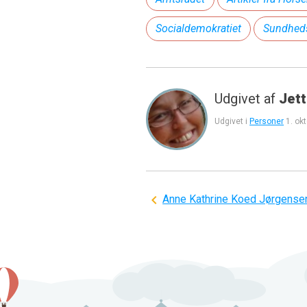
Socialdemokratiet
Sundheds
Udgivet af
Jett
Udgivet i
Personer
1. ok
Indlægsnavigation
Anne Kathrine Koed Jørgense