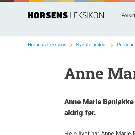
Spring
til
Forsi
indhold
chevron_right
chevron_right
Horsens Leksikon
Nyeste artikler
Persone
Anne Mar
Anne Marie Bønløkke 
aldrig før.
Hele livet har Anne Marie 