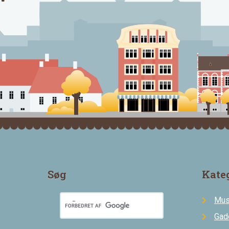
Søg
Kate
Mus
Gad