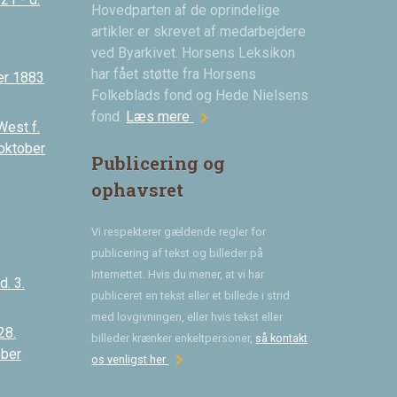
Hovedparten af de oprindelige
artikler er skrevet af medarbejdere
ved Byarkivet. Horsens Leksikon
har fået støtte fra Horsens
er 1883
Folkeblads fond og Hede Nielsens
chevron_right
fond.
Læs mere
West f.
 oktober
Publicering og
ophavsret
Vi respekterer gældende regler for
publicering af tekst og billeder på
Internettet. Hvis du mener, at vi har
. 3.
publiceret en tekst eller et billede i strid
med lovgivningen, eller hvis tekst eller
28.
billeder krænker enkeltpersoner,
så kontakt
ober
chevron_right
os venligst her