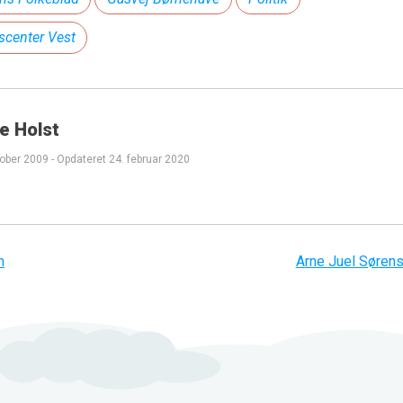
center Vest
e Holst
tober 2009
-
Opdateret
24. februar 2020
n
Arne Juel Søren