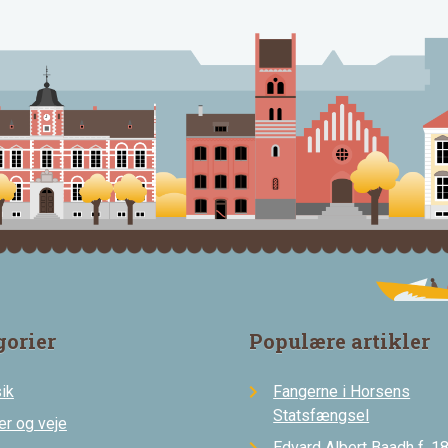
gorier
Populære artikler
ik
Fangerne i Horsens
Statsfængsel
er og veje
Edvard Albert Baadh f. 18