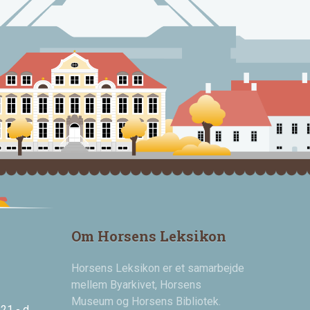
Om Horsens Leksikon
Horsens Leksikon er et samarbejde
mellem Byarkivet, Horsens
Museum og Horsens Bibliotek.
21 - d.