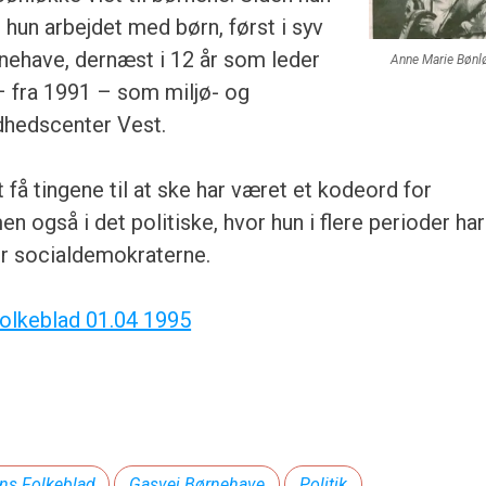
 hun arbejdet med børn, først i syv
nehave, dernæst i 12 år som leder
Anne Marie Bønl
– fra 1991 – som miljø- og
hedscenter Vest.
t få tingene til at ske har været et kodeord for
en også i det politiske, hvor hun i flere perioder har
for socialdemokraterne.
Folkeblad 01.04 1995
ens Folkeblad
Gasvej Børnehave
Politik