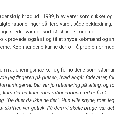
erdenskrig brød ud i 1939, blev varer som sukker og
ulgte rationeringer på flere varer, både beklædning,
nge steder var der sortbørshandel med de
folk prøvede også af og til at snyde købmænd og an
kerne. Købmændene kunne derfor få problemer med
g om rationeringsmærker og forholdene som købma
de jeg fingeren på pulsen, hvad angår fødevarer, fo
forretningerne. Der var jo rationering på alting, og f
ag kom der en kone med rationeringsmærker fra 1.
g, ”De duer da ikke de der”. Hun ville snyde, men je
skriften var gotisk. På dem vi skulle bruge, var de