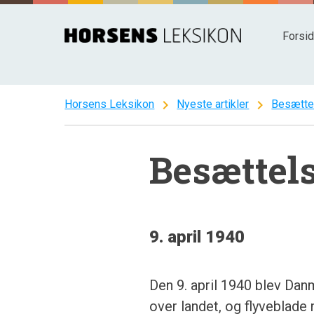
Spring
til
Forsi
indhold
chevron_right
chevron_right
Horsens Leksikon
Nyeste artikler
Besætte
Besættel
9. april 1940
Den 9. april 1940 blev Danma
over landet, og flyveblad