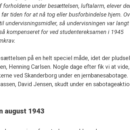
 forholdene under besættelsen, luftalarm, elever de
 før tiden for at nå tog eller busforbindelse hjem. O
il undervisningsmidler, så undervisningen var langt 
også kompenseret for ved studentereksamen i 1945
mkrav.
sættelsen på en helt speciel måde, idet der pludsel
n, Henning Carlsen. Nogle dage efter fik vi at vide,
skerne ved Skanderborg under en jernbanesabotage.
lassen, David Jensen, skudt under en sabotageakti
en august 1943