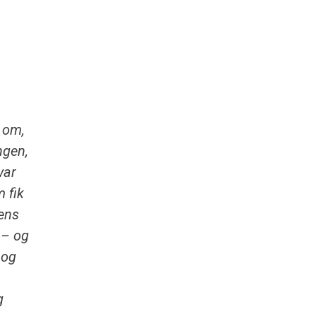
 om,
ngen,
var
 fik
vens
 – og
 og
g