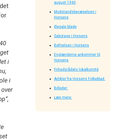
august 1943
adet
Modstandsbevægelsen i
for
Horsens
Illegale blade
Sabotage i Horsens
940
Befrielsen i Horsens
oget
Englænderne ankommer til
et i
Horsens
nu,
Frihedsrådets lokalkomité
ole i
Artikler fra Horsens Folkeblad:
 over
Billeder:
op”,
Læs mere:
te
set