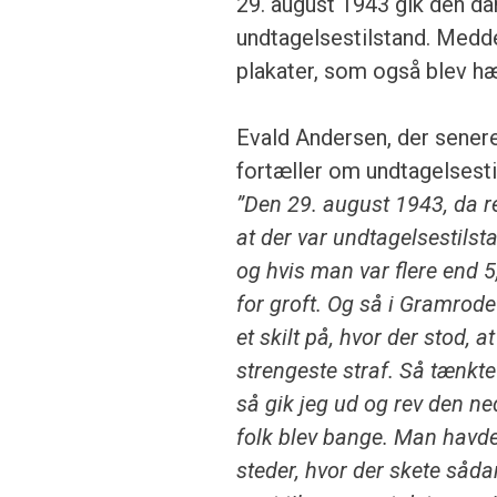
29. august 1943 gik den da
undtagelsestilstand. Medde
plakater, som også blev h
Evald Andersen, der sener
fortæller om undtagelsesti
”Den 29. august 1943, da r
at der var undtagelsestils
og hvis man var flere end 5
for groft. Og så i Gramrod
et skilt på, hvor der stod, 
strengeste straf. Så tænkte 
så gik jeg ud og rev den n
folk blev bange. Man havde
steder, hvor der skete såda