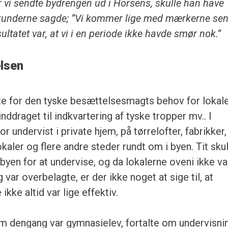
r vi sendte bydrengen ud i Horsens, skulle han have
underne sagde; ”Vi kommer lige med mærkerne sen
ltatet var, at vi i en periode ikke havde smør nok.”
lsen
te for den tyske besættelsesmagts behov for lokale
ddraget til indkvartering af tyske tropper mv.. I
r undervist i private hjem, på tørrelofter, fabrikker,
aler og flere andre steder rundt om i byen. Tit skul
 byen for at undervise, og da lokalerne oveni ikke va
g var overbelagte, er der ikke noget at sige til, at
ikke altid var lige effektiv.
m dengang var gymnasielev, fortalte om undervisni