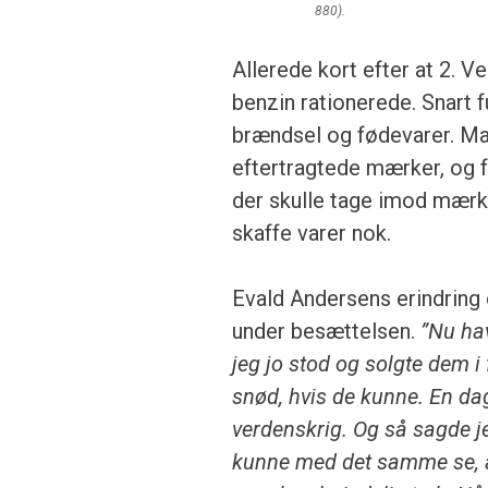
880).
Allerede kort efter at 2. V
benzin rationerede. Snart f
brændsel og fødevarer. Ma
eftertragtede mærker, og 
der skulle tage imod mær
skaffe varer nok.
Evald Andersens erindrin
under besættelsen.
”Nu hav
jeg jo stod og solgte dem i 
snød, hvis de kunne. En d
verdenskrig. Og så sagde je
kunne med det samme se, at 