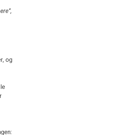
ere”,
r, og
le
r
ngen: