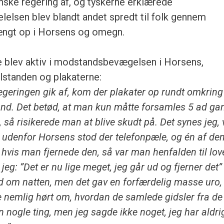
nske regering af, og tyskerne erklærede
lelsen blev blandt andet spredt til folk gennem
ængt op i Horsens og omegn.
e blev aktiv i modstandsbevægelsen i Horsens,
lstanden og plakaterne:
egeringen gik af, kom der plakater op rundt omkring
tand. Det betød, at man kun måtte forsamles 5 ad ga
, så risikerede man at blive skudt på. Det synes jeg, 
e udenfor Horsens stod der telefonpæle, og én af dem
at hvis man fjernede den, så var man henfalden til lo
jeg: ”Det er nu lige meget, jeg går ud og fjerner det”
ed om natten, men det gav en forfærdelig masse uro,
 nemlig hørt om, hvordan de samlede gidsler fra de
n nogle ting, men jeg sagde ikke noget, jeg har aldri