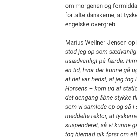
om morgenen og formiddage
fortalte danskerne, at tys
engelske overgreb.
Marius Wellner Jensen opl
stod jeg op som sædvanlig 
usædvanligt på færde. Himl
en tid, hvor der kunne gå 
at det var bedst, at jeg tog
Horsens – kom ud af statio
det dengang åbne stykke ti
som vi samlede op og så i
meddelte rektor, at tysker
suspenderet, så vi kunne gå
tog hjemad gik først om efte