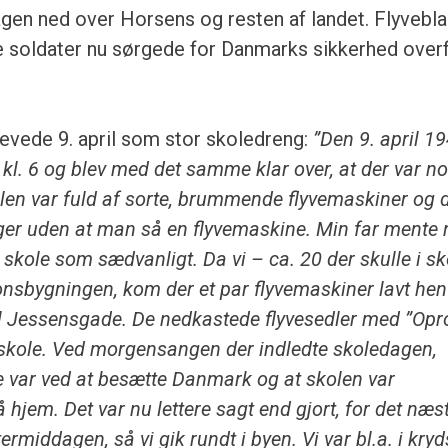
n ned over Horsens og resten af landet. Flyvebl
ke soldater nu sørgede for Danmarks sikkerhed over
evede 9. april som stor skoledreng:
”Den 9. april 1
kl. 6 og blev med det samme klar over, at der var n
en var fuld af sorte, brummende flyvemaskiner og d
uger uden at man så en flyvemaskine. Min far mente 
 i skole som sædvanligt. Da vi – ca. 20 der skulle i sk
nsbygningen, kom der et par flyvemaskiner lavt hen
l Jessensgade. De nedkastede flyvesedler med ”Opr
 skole. Ved morgensangen der indledte skoledagen,
ne var ved at besætte Danmark og at skolen var
 hjem. Det var nu lettere sagt end gjort, for det næs
rmiddagen, så vi gik rundt i byen. Vi var bl.a. i kryd