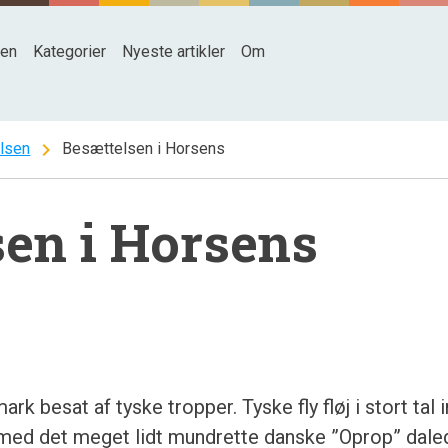
den
Kategorier
Nyeste artikler
Om
chevron_right
lsen
Besættelsen i Horsens
sen i Horsens
rk besat af tyske tropper. Tyske fly fløj i stort tal 
e med det meget lidt mundrette danske ”Oprop” dale