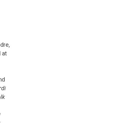
dre,
 at
nd
rdi
olk
g
t