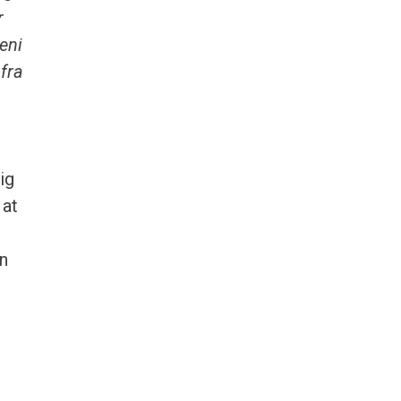
r
veni
fra
ig
 at
on