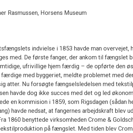
kner Rasmussen, Horsens Museum
atsfængslets indvielse i 1853 havde man overvejet, 
es med. De første fanger, der ankom til fængslet ble
tidige, ufrivillige hjem færdig – de opførte den østl
r færdige med byggeriet, meldte problemet med de
ig atter. Nu forsøgte fængselsledelsen med teksti
lsen havde dog ikke succes med det og led økonom
lede en kommision i 1859, som Rigsdagen (sådan h
g) havde nedsat, at fangernes arbejdskraft blev udle
 Fra 1860 benyttede virksomheden Crome & Goldsc
l tekstilproduktion på fængslet. Med tiden blev Cro