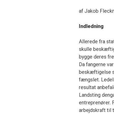
af Jakob Flec
Indledning
Allerede fra st
skulle beskæftig
bygge deres frem
Da fangerne va
beskæftigelse s
fængslet. Lede
resultat anbefa
Landsting dengan
entreprenører.
arbejdskraft ti