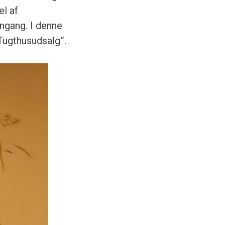
l af
ngang. I denne
Tugthusudsalg”.