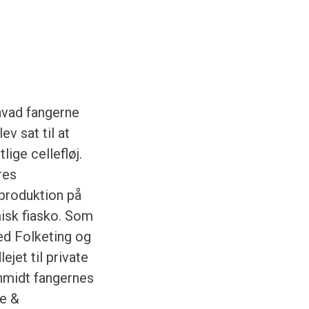
hvad fangerne
v sat til at
ige cellefløj.
res
lproduktion på
isk fiasko. Som
ed Folketing og
jet til private
hmidt fangernes
me &