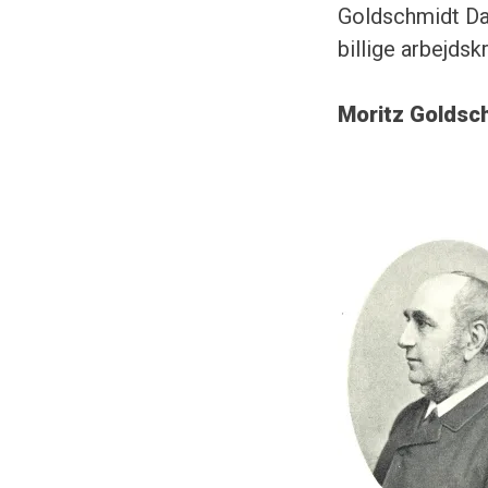
Goldschmidt Dan
billige arbejdsk
Morit
z Goldsc