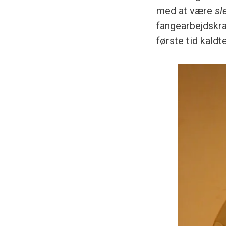
med at være
sl
fangearbejdskra
første tid kald