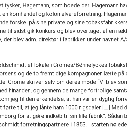
et tysker, Hagemann, som boede der. Hagemann ha
, en kornhandel og kolonialvareforretning. Hagema
nde forskel på sine private og sine tobaksfabrikkers
ne til sidst gik konkurs og blev overtaget af en ræk
 der blev adm. direktør i fabrikken under navnet 
oldschmidt et lokale i Cromes/Bønnelyckes tobaksf
orsens og de to fremtidige kompagnoner lærte på
de. Crome skriver selv om deres møde “Vi blev so
med hinanden, og gennem de mange fortrolige sam
kom jeg til den erkendelse, at han var en dygtig for
dst førte til, at jeg lånte ham 1000 rigsdaler [….] Med
amborg for at gøre indkøb til sin lille fabrik”. Sådan 
hmidt forretningspartnere i 1853. I starten nøje