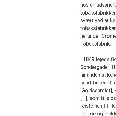
hos en udvandr
tobaksfabrikker
svært ved at ke
tobaksfabrikker
herunder Crome,
Tobaksfabrik.
I 1849 lejede G
Søndergade i H
hinanden at ken
snart bekendt 
[Goldschmidt], 
[….], som til si
rejste han til H
Crome og Goldsc