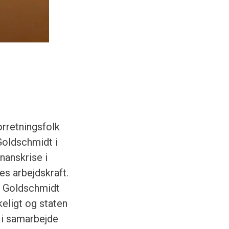
rretningsfolk
Goldschmidt i
nanskrise i
s arbejdskraft.
a. Goldschmidt
keligt og staten
t i samarbejde