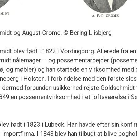
midt og August Crome. © Bering Liisbjerg
dt blev født i 1822 i Vordingborg. Allerede fra en t
midt nålemager – og possementarbejder (posseme
tøj og møbler) og han startede en virksomhed med
nneberg i Holsten. I forbindelse med den første sles
 dermed forbunden usikkerhed rejste Goldschmidt t
1849 en possementvirksomhed i et loftsværelse i S
ev født i 1823 i Lübeck. Han havde efter sin konfir
 importfirma. I 1843 blev han tilbudt at blive bogho