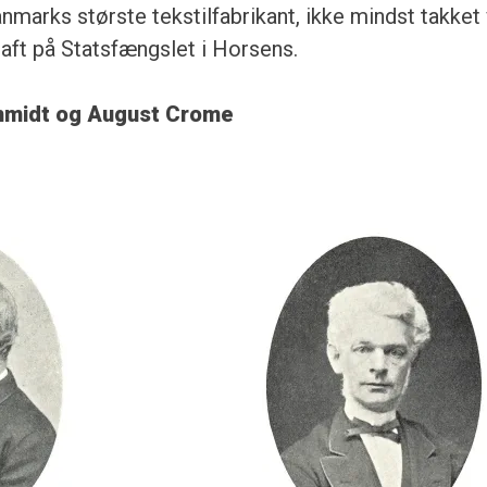
marks største tekstilfabrikant, ikke mindst takket
raft på Statsfængslet i Horsens.
hmidt og August Crome