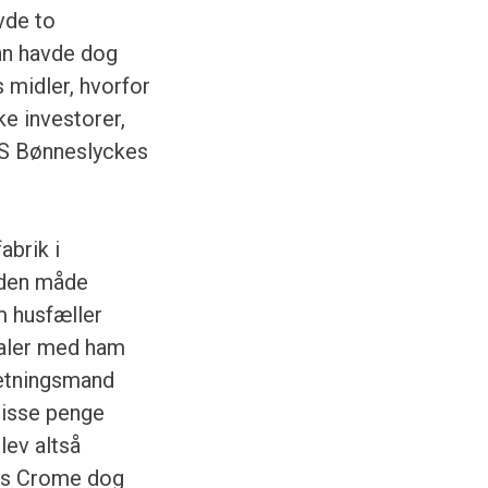
vde to
nn havde dog
 midler, hvorfor
ke investorer,
A/S Bønneslyckes
abrik i
 den måde
m husfæller
taler med ham
retningsmand
 disse penge
blev altså
des Crome dog