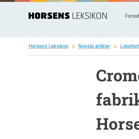
Spring
til
Forsi
indhold
chevron_right
chevron_right
Horsens Leksikon
Nyeste artikler
Lokalite
Crom
fabri
Hors