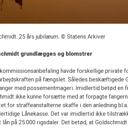
hmidt. 25 års jubilæum. © Statens Arkiver
chmidt grundlægges og blomstrer
kommissionsanbefaling havde forskellige private fo
 arbejdskraften på fængslet. Således beskæftigede 
nger med possementmageri. Imidlertid betød en fi
hmidt ikke kunne forsætte med at forpagte fangerne
et for straffeanstalterne skaffe i den anledning bl.
lertidige Lånekasse. Det var imidlertid ikke tilstræk
et lån på 25.000 rigsdaler. Det betød, at Goldschmid