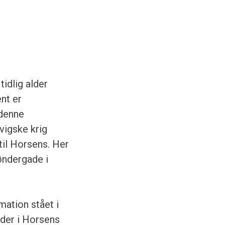
idlig alder
nt er
 denne
vigske krig
il Horsens. Her
øndergade i
mation stået i
lder i Horsens