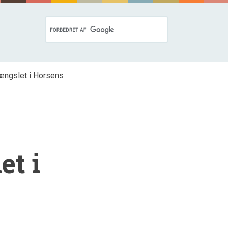
ængslet i Horsens
s
et i