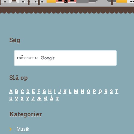
Søg
Slå op
A
B
C
D
E
F
G
H
I
J
K
L
M
N
O
P
Q
R
S
T
U
V
X
Y
Z
Æ
Ø
Å
#
Kategorier
Musik