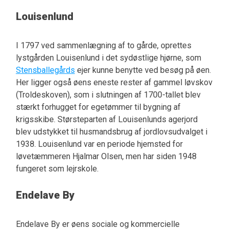
Louisenlund
I 1797 ved sammenlægning af to gårde, oprettes
lystgården Louisenlund i det sydøstlige hjørne, som
Stensballegårds
ejer kunne benytte ved besøg på øen.
Her ligger også øens eneste rester af gammel løvskov
(Troldeskoven), som i slutningen af 1700-tallet blev
stærkt forhugget for egetømmer til bygning af
krigsskibe. Størsteparten af Louisenlunds agerjord
blev udstykket til husmandsbrug af jordlovsudvalget i
1938. Louisenlund var en periode hjemsted for
løvetæmmeren Hjalmar Olsen, men har siden 1948
fungeret som lejrskole.
Endelave By
Endelave By er øens sociale og kommercielle