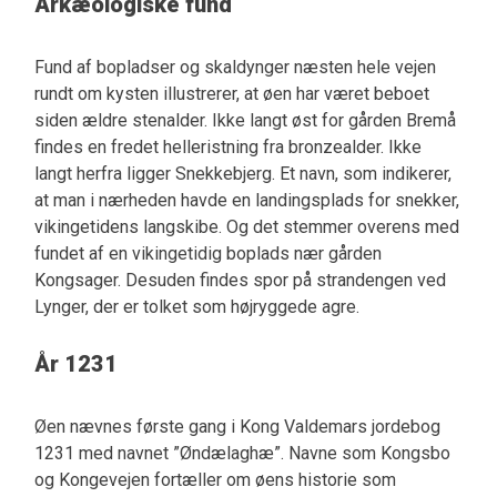
Arkæologiske fund
Fund af bopladser og skaldynger næsten hele vejen
rundt om kysten illustrerer, at øen har været beboet
siden ældre stenalder. Ikke langt øst for gården Bremå
findes en fredet helleristning fra bronzealder. Ikke
langt herfra ligger Snekkebjerg. Et navn, som indikerer,
at man i nærheden havde en landingsplads for snekker,
vikingetidens langskibe. Og det stemmer overens med
fundet af en vikingetidig boplads nær gården
Kongsager. Desuden findes spor på strandengen ved
Lynger, der er tolket som højryggede agre.
År 1231
Øen nævnes første gang i Kong Valdemars jordebog
1231 med navnet ”Øndælaghæ”. Navne som Kongsbo
og Kongevejen fortæller om øens historie som