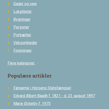
Gader og veje
Lokaliteter
Bygninger
Personer
Portrætter
Virksomheder
Foreninger
Flere kategorier
chevron_right
Populære artikler
Fangerne i Horsens Statsfængsel
Edvard Albert Baadh f. 1821 - d. 23. august 1897
Marie Østerby f. 1975