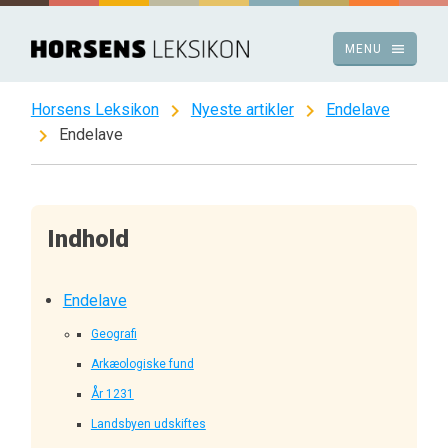
Spring
til
menu
MENU
indhold
chevron_right
chevron_right
Horsens Leksikon
Nyeste artikler
Endelave
chevron_right
Endelave
Indhold
Endelave
Geografi
Arkæologiske fund
År 1231
Landsbyen udskiftes