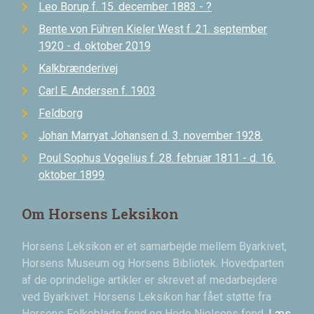
Leo Borup f. 15. december 1883 - ?
Bente von Führen Kieler West f. 21. september
1920 - d. oktober 2019
Kalkbrænderivej
Carl E. Andersen f. 1903
Feldborg
Johan Marryat Johansen d. 3. november 1928.
Poul Sophus Vogelius f. 28. februar 1811 - d. 16.
oktober 1899
Om Horsens Leksikon
Horsens Leksikon er et samarbejde mellem Byarkivet,
Horsens Museum og Horsens Bibliotek. Hovedparten
af de oprindelige artikler er skrevet af medarbejdere
ved Byarkivet. Horsens Leksikon har fået støtte fra
Horsens Folkeblads fond og Hede Nielsens fond.
Læs