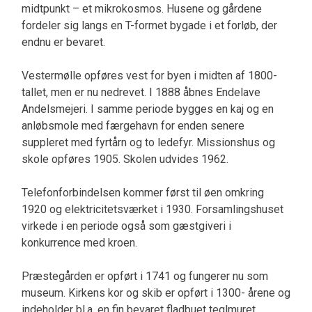
midtpunkt – et mikrokosmos. Husene og gårdene
fordeler sig langs en T-formet bygade i et forløb, der
endnu er bevaret.
Vestermølle opføres vest for byen i midten af 1800-
tallet, men er nu nedrevet. I 1888 åbnes Endelave
Andelsmejeri. I samme periode bygges en kaj og en
anløbsmole med færgehavn for enden senere
suppleret med fyrtårn og to ledefyr. Missionshus og
skole opføres 1905. Skolen udvides 1962.
Telefonforbindelsen kommer først til øen omkring
1920 og elektricitetsværket i 1930. Forsamlingshuset
virkede i en periode også som gæstgiveri i
konkurrence med kroen.
Præstegården er opført i 1741 og fungerer nu som
museum. Kirkens kor og skib er opført i 1300- årene og
indeholder bl.a. en fin bevaret fladbuet teglmuret