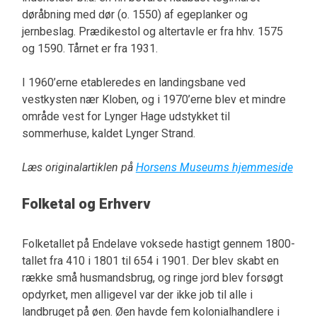
døråbning med dør (o. 1550) af egeplanker og
jernbeslag. Prædikestol og altertavle er fra hhv. 1575
og 1590. Tårnet er fra 1931.
I 1960’erne etableredes en landingsbane ved
vestkysten nær Kloben, og i 1970’erne blev et mindre
område vest for Lynger Hage udstykket til
sommerhuse, kaldet Lynger Strand.
Læs originalartiklen på
Horsens Museums hjemmeside
Folketal og Erhverv
Folketallet på Endelave voksede hastigt gennem 1800-
tallet fra 410 i 1801 til 654 i 1901. Der blev skabt en
række små husmandsbrug, og ringe jord blev forsøgt
opdyrket, men alligevel var der ikke job til alle i
landbruget på øen. Øen havde fem kolonialhandlere i