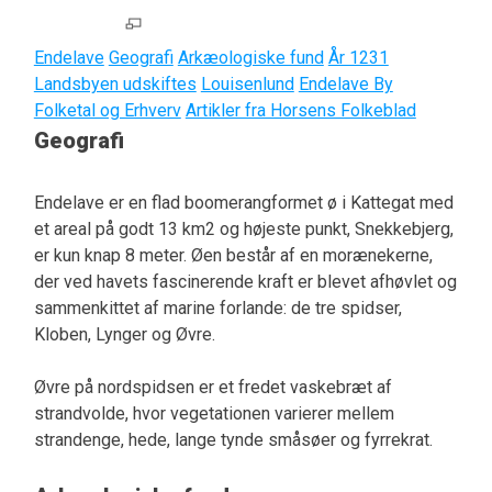
Endelave
Geografi
Arkæologiske fund
År 1231
Landsbyen udskiftes
Louisenlund
Endelave By
Folketal og Erhverv
Artikler fra Horsens Folkeblad
Geografi
Endelave er en flad boomerangformet ø i Kattegat med
et areal på godt 13 km2 og højeste punkt, Snekkebjerg,
er kun knap 8 meter. Øen består af en morænekerne,
der ved havets fascinerende kraft er blevet afhøvlet og
sammenkittet af marine forlande: de tre spidser,
Kloben, Lynger og Øvre.
Øvre på nordspidsen er et fredet vaskebræt af
strandvolde, hvor vegetationen varierer mellem
strandenge, hede, lange tynde småsøer og fyrrekrat.