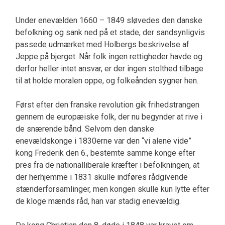
Under enevælden 1660 – 1849 sløvedes den danske
befolkning og sank ned på et stade, der sandsynlig­vis
passede udmærket med Holbergs beskrivelse af
Jeppe på bjerget. Når folk ingen rettigheder havde og
derfor heller intet ansvar, er der ingen stolthed tilbage
til at holde moralen oppe, og folkeånden sygner hen.
Først efter den franske revolution gik frihedstrangen
gennem de europæiske folk, der nu begynder at rive i
de snærende bånd. Selvom den danske
enevældskonge i 1830erne var den “vi alene vide”
kong Frederik den 6., bestemte samme kon­ge efter
pres fra de nationalliberale kræfter i be­folkningen, at
der herhjemme i 1831 skulle indfø­res rådgivende
stænderforsamlinger, men kongen skulle kun lytte efter
de kloge mænds råd, han var stadig enevældig.