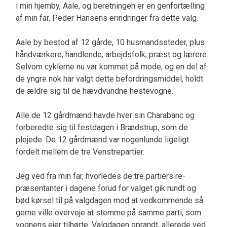
i min hjemby, Aale, og beretningen er en genfortælling
af min far, Peder Hansens erin­dringer fra dette valg.
Aale by bestod af 12 gårde, 10 husmandssteder, plus
håndværkere, handlende, arbejdsfolk, præst og lærere.
Selvom cyklerne nu var kommet på mode, og en del af
de yngre nok har valgt dette befordringsmiddel, holdt
de ældre sig til de hævdvundne hestevogne.
Alle de 12 gård­mænd havde hver sin Charabanc og
forberedte sig til festdagen i Brædstrup, som de
plejede. De 12 gårdmænd var nogenlunde ligeligt
fordelt mellem de tre Venstrepartier.
Jeg ved fra min far, hvorledes de tre partiers re­
præsentanter i dagene forud for valget gik rundt og
bød kørsel til på valgdagen mod at vedkommen­de så
gerne ville overveje at stemme på samme par­ti, som
vognens ejer tilhørte. Valgdagen oprandt, allerede ved