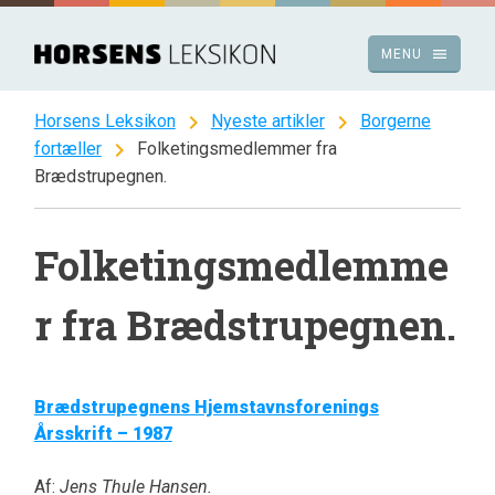
Spring
til
menu
MENU
indhold
chevron_right
chevron_right
Horsens Leksikon
Nyeste artikler
Borgerne
chevron_right
fortæller
Folketingsmedlemmer fra
Brædstrupegnen.
Folketingsmedlemme
r fra Brædstrupegnen.
Brædstrupegnens Hjemstavnsforenings
Årsskrift – 1987
Af:
Jens Thule Hansen.