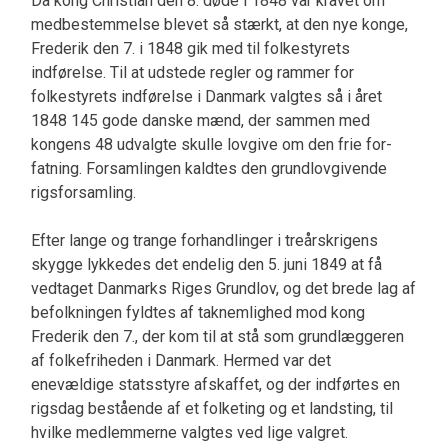
Da kong Christian den 8. døde i 1848 var kravet om
medbestemmelse blevet så stærkt, at den nye konge,
Frederik den 7. i 1848 gik med til folkesty­rets
indførelse. Til at udstede regler og rammer for
folkestyrets indførelse i Danmark valgtes så i året
1848 145 gode danske mænd, der sammen med
kongens 48 udvalgte skulle lovgive om den frie for­
fatning. Forsamlingen kaldtes den grundlovgiven­de
rigsforsamling.
Efter lange og trange forhand­linger i treårskrigens
skygge lykkedes det endelig den 5. juni 1849 at få
vedtaget Danmarks Riges Grundlov, og det brede lag af
befolkningen fyldtes af taknemlighed mod kong
Frederik den 7., der kom til at stå som grundlæggeren
af folkefriheden i Danmark. Hermed var det
enevældige statsstyre afskaffet, og der indførtes en
rigsdag bestående af et folketing og et landsting, til
hvilke medlemmer­ne valgtes ved lige valgret.