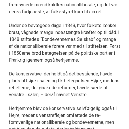
fremsynede mænd kaldtes nationalliberale, og det var
deres fortjeneste, at folkestyret kom til sin ret.
Under de bevægede dage i 1848, hvor folkets læn­ker
brast, vågnede mange indestængte kræfter op til dåd. I
1848 stiftedes “Bondevennernes Selskab” og mange
af de nationalliberale førere var med til stiftelsen. Først
i 1850erne brød betegnelsen på de politiske partier i
Frankrig igennem også herhjem­me.
De konservative, der holdt på det bestående, havde
plads til højre i salen og fik betegnelsen Høj­re, medens
rebellerne, der ønskede reformer, hav­de sæde til
venstre i salen, – deraf navnet Venstre.
Herhjemme blev de konservative selvfølgelig også til
Højre, medens venstrefløjen omfattede de re­
formvenlige nationalliberale og bondevennerne, men