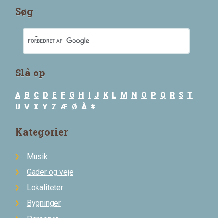
Søg
Slå op
A
B
C
D
E
F
G
H
I
J
K
L
M
N
O
P
Q
R
S
T
U
V
X
Y
Z
Æ
Ø
Å
#
Kategorier
Musik
Gader og veje
Lokaliteter
Bygninger