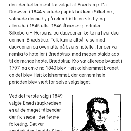
den, der tæller mest for valget af Brædstrup. Da
Drewsen i 1844 startede papirfa­brikken i Silkeborg,
voksede denne by på rekordtid til en storby, og
allerede i 1845 eller 1846 åbnedes postruten
Silkeborg – Horsens, og dagvognen kørte nu hver dag
gennem Brædstrup. Folk kunne altså rejse med
dagvognen og overnatte på byens hotel­ler, for der var
nemlig to hoteller i Brædstrup. med megen staldplads
til de mange heste. Brædstrup Kro var allerede bygget i
1797, og omkring 1840 blev Højskolehjemmet bygget,
og det blev Højsko­lehjemmet, der gennem hele
perioden blev vært for selve valgslaget.
Ved det første valg i 1849
valgte Brædstrupkredsen
en af de meget få bønder,
der fik sæde i det første
folketing. Det var