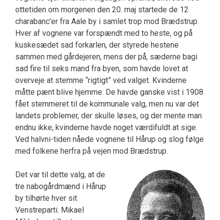
ottetiden om morgenen den 20. maj startede de 12
charabanc’er fra Aale by i samlet trop mod Brædstrup.
Hver af vognene var for­spændt med to heste, og på
kuskesædet sad for­karlen, der styrede hestene
sammen med gårdeje­ren, mens der på, sæderne bagi
sad fire til seks mand fra byen, som havde lovet at
overveje at stemme “rigtigt” ved valget. Kvinderne
måtte pænt blive hjemme. De havde ganske vist i 1908
få­et stemmeret til de kommunale valg, men nu var det
landets problemer, der skulle løses, og der mente man
endnu ikke, kvinderne havde noget værdifuldt at sige.
Ved halvni-tiden nåede vognene til Hårup og slog følge
med folkene herfra på vejen mod Brædstrup.
Det var til dette valg, at de
tre nabogårdmænd i Hårup
by tilhørte hver sit
Venstreparti. Mikael