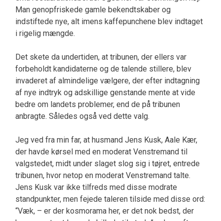
Man genopfriskede gamle bekendtskaber og
indstiftede nye, alt imens kaffepunchene blev indtaget
i rigelig mængde.
Det skete da undertiden, at tribunen, der ellers var
forbeholdt kandidaterne og de talende stillere, blev
invaderet af almindelige vælgere, der efter indtag­ning
af nye indtryk og adskillige genstande mente at vide
bedre om landets problemer, end de på tribunen
anbragte. Således også ved dette valg.
Jeg ved fra min far, at husmand Jens Kusk, Aale Kær,
der havde kørsel med en moderat Venstremand til
valgstedet, midt under slaget slog sig i tøjret, entre­de
tribunen, hvor netop en moderat Venstremand talte.
Jens Kusk var ikke tilfreds med disse modrate
standpunkter, men fejede taleren tilside med disse ord:
“Væk, – er der kosmorama her, er det nok bedst, der