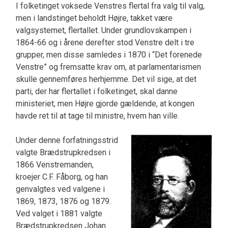
I folketinget voksede Venstres flertal fra valg til valg,
men i landstinget beholdt Højre, takket være
valgsystemet, flertallet. Under grundlovskampen i
1864-66 og i årene derefter stod Venstre delt i tre
grupper, men disse samledes i 1870 i “Det forenede
Venstre” og fremsatte krav om, at parlamentarismen
skulle gennemføres her­hjemme. Det vil sige, at det
parti, der har flertallet i folketinget, skal danne
ministeriet, men Højre gjorde gældende, at kongen
havde ret til at tage til ministre, hvem han ville.
Under denne forfatningsstrid
valgte Brædstrup­kredsen i
1866 Venstremanden,
kroejer C.F. Få­borg, og han
genvalgtes ved valgene i
1869, 1873, 1876 og 1879.
Ved valget i 1881 valgte
Brædstrup­kredsen Johan