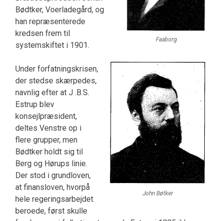
Bødtker, Voerladegård, og
han re­præsenterede
kredsen frem til
Faaborg
systemskiftet i 1901.
Under forfatningskrisen,
der stedse skærpedes,
navnlig efter at J .B.S.
Estrup blev
konsejlpræsi­dent,
deltes Venstre op i
flere grupper, men
Bødt­ker holdt sig til
Berg og Hørups linie.
Der stod i grundloven,
at finansloven, hvorpå
John Bøtker
hele regerings­arbejdet
beroede, først skulle