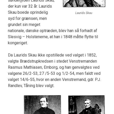
sønderjyden Laurids Skau,
der kun var 32 år. Laurids
Skau boede oprindelig
Laurids Skau
syd for grænsen, men
grundet sin meget
nationale, danske optræden, blev han så forhadt af
Slesvig – ­Holstenerne, at han i 1848 måtte flytte til
kongeri­get.
Da Laurids Skau ikke opstillede ved valget i 1852,
valgte Brædstrupkredsen i stedet Venstre­manden
Rasmus Mathiasen, Emborg, og han gen­valgtes ved
valgene 26/2-53, 27 /5-53 og 1/2-54, men faldt ved
valget 14/6-55, hvor en anden Ven­stremand, gdr. P.J.
Randlev, Tåning blev valgt.