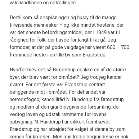
valghandlingen og optællingen.
Dertil kom så bespisningen og husly til de mange
tilrejsende mennesker – og ikke mindst hestene, der
var det eneste befordringsmiddel, der i 1849 var til
rådighed for folk, der havde for langt til at gå. Jeg
formoder, at der på gode valgdage har været 600 – 700
fremmede heste i en lille by som Brædstrup.
Hvorfor blev det så Brædstrup og ikke en af de større
byer, der blev vært for området? Jeg tror, jeg kender
svaret. For det første var Brædstrup centralt
beliggende midt i området. For det andet var
herredsfoged, kancelliråd N. Hunderup fra Brædstrup
og medlem af den grundlovgivende for­samling, der
vedtog loven og udstak rammerne for lovens
opbygning. N. Hunderup har sikkert frem­hævet
Brædstrup og har arbejdet for valget af den­ne by som
kernen for kredsen. Men min tredie be­grundelse er nok