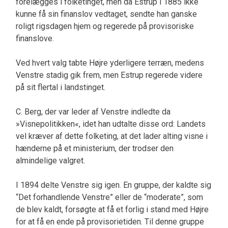
forelægges i folke­tinget, men da Estrup i 1885 ikke
kunne få sin fi­nanslov vedtaget, sendte han ganske
roligt rigsda­gen hjem og regerede på provisoriske
finanslove.
Ved hvert valg tabte Højre yderligere terræn, med­ens
Venstre stadig gik frem, men Estrup regerede videre
på sit flertal i landstinget.
C. Berg, der var leder af Venstre indledte da
»Visnepolitikken«, idet han udtalte disse ord: Landets
vel kræver af dette folketing, at det lader alting visne i
hænderne på et ministerium, der trodser den
almindelige valgret.
I 1894 delte Venstre sig igen. En gruppe, der kaldte sig
“Det forhandlende Venstre” eller de “modera­te”, som
de blev kaldt, forsøgte at få et forlig i stand med Højre
for at få en ende på provisorieti­den. Til denne gruppe