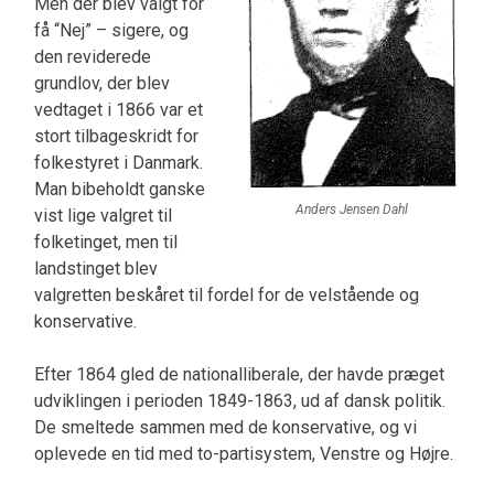
Men der blev valgt for
få “Nej” – ­sigere, og
den reviderede
grundlov, der blev
vedta­get i 1866 var et
stort tilbageskridt for
folkestyret i Danmark.
Man bibeholdt ganske
Anders Jensen Dahl
vist lige valgret til
folketinget, men til
landstinget blev
valgretten beskåret til fordel for de velstående og
konservative.
Efter 1864 gled de nationalliberale, der havde præget
udviklingen i perioden 1849-1863, ud af dansk politik.
De smeltede sammen med de kon­servative, og vi
oplevede en tid med to-partisystem, Venstre og Højre.