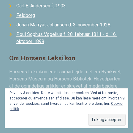
Carl E. Andersen f. 1903
Feldborg
Johan Marryat Johansen d. 3. november 1928.
Poul Sophus Vogelius f. 28. februar 1811 - d. 16.
oktober 1899
Om Horsens Leksikon
Horsens Leksikon er et samarbejde mellem Byarkivet,
Horsens Museum og Horsens Bibliotek. Hovedparten
af de oprindelige artikler er skrevet af medarbejdere
ved Byarkivet. Horsens Leksikon har fået støtte fra
Privatliv & cookies: Dette website bruger cookies. Ved at fortsætte,
accepterer du anvendelsen af disse. Du kan læse mere om, hvordan vi
Horsens Folkeblads fond og Hede Nielsens fond.
Læs
anvender cookies, samt hvordan du kan kontrollere dem, her:
Cookie-
chevron_right
mere
politik
Publicering og ophavsret