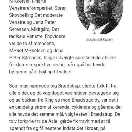
Mikkelsen tilhørte
Venstrereformpartiet, Søren
Skovbølling Det moderate
Venstre og Jens Peter
Sørensen, Midtgård, Det
radikale Venstre. Endvidere
Mikael Mikkelsen
var de to af mændene,
Mikael Mikkelsen og Jens
Peter Sørensen, tillige udvalgte som talende stillere
for deres respektive partier, så også her havde
bølgerne gået højt op til valget.
Som man nærmede sig Brædstrup, stødte folk til fra
alle si­der, og da vogntoget ved nitiden bevægede sig
op ad bakken fra Ring sø mod Brædstrup by, var det i
en uendelig strøm af kørende, cyklende og gående, der
alle havde det samme mål, valgfesten i Bræd­strup. De
tolv forkarle fra de Aale_gårde fik travlt med at få
spændt fra og få hestene indstaldet i kro­en, på