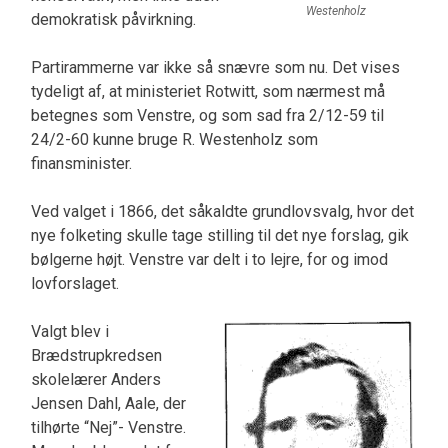
Westenholz
demokratisk påvirkning.
Partirammerne var ikke så snævre som nu. Det vises
tydeligt af, at mi­nisteriet Rotwitt, som nærmest må
betegnes som Venstre, og som sad fra 2/12-59 til
24/2-60 kunne bruge R. Westenholz som
finansminister.
Ved val­get i 1866, det såkaldte grundlovsvalg, hvor det
nye folketing skulle tage stilling til det nye forslag, gik
bølgerne højt. Venstre var delt i to lejre, for og imod
lovforslaget.
Valgt blev i
Brædstrupkredsen
skolelærer Anders
Jensen Dahl, Aale, der
tilhørte “Nej”- Venstre.