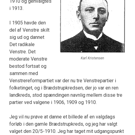
1910 og genvalgtes
i 1913.
I 1905 havde den
del af Venstre skilt
sig ud og dannet
Det radikale
Venstre. Det
moderate Venstre
Karl Kristensen
bestod fortsat og
sammen med
Venstrereformpartiet var der nu tre Venstrepartier i
folketinget, og i Bræd­strupkredsen, der jo var en ren
landkreds, stod spændingen navnlig mellem disse tre
partier ved valgene i 1906, 1909 og 1910.
Jeg vil nu prøve at danne et billede af en valgdags
forløb i den gamle Brædstrupkreds, og jeg har valgt
valget den 20/5-1910. Jeg har taget mit ud­gangspunkt