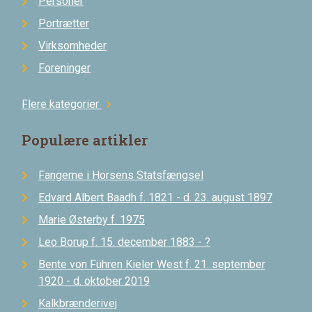
Personer
Portrætter
Virksomheder
Foreninger
Flere kategorier
chevron_right
Populære artikler
Fangerne i Horsens Statsfængsel
Edvard Albert Baadh f. 1821 - d. 23. august 1897
Marie Østerby f. 1975
Leo Borup f. 15. december 1883 - ?
Bente von Führen Kieler West f. 21. september
1920 - d. oktober 2019
Kalkbrænderivej