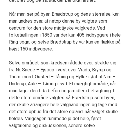
det blev dog de sidste, der beholdt navnet.
Når man ser på byen Brædstrup og dens størrelse, kan
man undres over, at netop denne by valgtes som
centrum for den store midtjyske valgkreds. Ved
folketællingen i 1850 var der kun 405 indbyg­gere i hele
Ring sogn, og selve Brædstrup by var kun en flække på
højst 150 indbyggere.
Selve om­rådet, som kredsen rådede over, strakte sig
fra Nr. Snede – Ejstrup i vest over Vrads, Bryrup og
Them i nord, Ousted – Tåning og Hylke i øst til Nim­ –
Underup, Aale – Tørring i syd. Et mægtigt område, når
man tager den tids befordringsmidler i betragt­ning. I
dette store område valgtes så Brædstrup som byen,
der skulle arrangere hele valghandlingen og tage mod
det store opbud fra det store opland, når valget skulle
holdes. Valgdagen rummede jo det hele, først
valgtalerne og diskussionen, senere selve