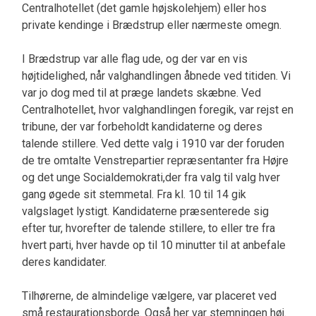
Centralhotellet (det gamle højskolehjem) el­ler hos
private kendinge i Brædstrup eller nærme­ste omegn.
I Brædstrup var alle flag ude, og der var en vis
højtidelighed, når valghandlingen åbnede ved titiden. Vi
var jo dog med til at præge landets skæbne. Ved
Centralhotellet, hvor valghandlingen foregik, var rejst en
tribune, der var forbeholdt kandidaterne og deres
talende stillere. Ved dette valg i 1910 var der foruden
de tre omtalte Venstrepartier repræ­sentanter fra Højre
og det unge Socialdemokrati,der fra valg til valg hver
gang øgede sit stemmetal. Fra kl. 10 til 14 gik
valgslaget lystigt. Kandidaterne præsenterede sig
efter tur, hvorefter de talende stil­lere, to eller tre fra
hvert parti, hver havde op til 10 minutter til at anbefale
deres kandidater.
Tilhørerne, de almindelige vælgere, var placeret ved
små restaurationsborde. Også her var stemnin­gen høj.