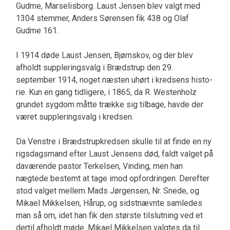
Gudme, Marselis­borg. Laust Jensen blev valgt med
1304 stemmer, Anders Sørensen fik 438 og Olaf
Gudme 161.
I 1914 døde Laust Jensen, Bjørnskov, og der blev
afholdt suppleringsvalg i Brædstrup den 29.
september 1914, noget næsten uhørt i kredsens histo­
rie. Kun en gang tidligere, i 1865, da R. Westen­holz
grundet sygdom måtte trække sig tilbage, havde der
været suppleringsvalg i kredsen.
Da Venstre i Brædstrupkredsen skulle til at finde en ny
rigsdagsmand efter Laust Jensens død, faldt valget på
daværende pastor Terkelsen, Vinding, men han
nægtede bestemt at tage imod opfordringen. Der­efter
stod valget mellem Mads Jørgensen, Nr. Sne­de, og
Mikael Mikkelsen, Hårup, og sidstnævnte samledes
man så om, idet han fik den største til­slutning ved et
dertil afholdt møde. Mikael Mik­kelsen valgtes da til