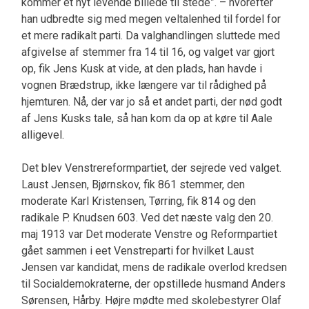
kommer et nyt levende billede til stede”. – hvorefter
han udbredte sig med megen veltalenhed til fordel for
et mere radikalt parti. Da valghandlingen sluttede med
afgivelse af stem­mer fra 14 til 16, og valget var gjort
op, fik Jens Kusk at vide, at den plads, han havde i
vognen Brædstrup, ikke længere var til rådighed på
hjem­turen. Nå, der var jo så et andet parti, der nød godt
af Jens Kusks tale, så han kom da op at køre til Aale
alligevel.
Det blev Venstrereformpartiet, der sejrede ved valget.
Laust Jensen, Bjørnskov, fik 861 stemmer, den
moderate Karl Kristensen, Tørring, fik 814 og den
radikale P. Knudsen 603. Ved det næste valg den 20.
maj 1913 var Det moderate Venstre og Re­formpartiet
gået sammen i eet Venstreparti for hvilket Laust
Jensen var kandidat, mens de radika­le overlod kredsen
til Socialdemokraterne, der op­stillede husmand Anders
Sørensen, Hårby. Højre mødte med skolebestyrer Olaf