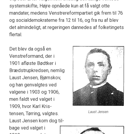
systemskifte, Højre opnåede kun at få valgt otte
mandater, medens Venstrereformpar­tiet gik frem til 76
og socialdemokraterne fra 12 til 16, og fra nu af blev
det almindeligt, at regeringen dannedes af folketingets
flertal.
Det blev da også en
Venstreformand, der i
1901 afløste Bødtker i
Brædstrupkredsen, nemlig
Laust Jensen, Bjørn­skov,
og han genvalgtes ved
valgene i 1903 og 1906,
men faldt ved valget i
1909, hvor Karl Kris­
Laust Jensen
tensen, Tørring, valgtes.
Laust Jensen kom dog til­
bage ved valget i