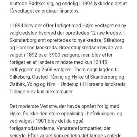
sluttede Bødtker sig, og en­delig i 1894 lykkedes det at
få vedtaget en ordinær finanslov.
I 1894 blev der efter forliget med Højre vedtaget en ny
valgkredslov, hvorved der oprette­des 12 nye kredse. I
Skanderborg amt oprettedes to nye kredse, Silkeborg
og Horsens landkreds. Brædstrupkredsen havde ved
valget i 1892 over 3900 vælgere, men blev efter
forliget en af landets mindste med kun 13145
indbyggere og 2668 vælge­re. Them sogn lagdes til
Silkeborg, Ousted, Tåning og Hylke til Skanderborg og
Østbirk, Yding og Nim – Underup til Horsens landkreds.
Tilbage blev kun ni kommuner.
Det moderate Venstre, der hav­de opnået forlig med
Højre, fik ikke den store op­bakning i befolkningen, og
ved valget i 1901 blev det da også
forligsmodstanderne, Venstrereform­partiet, der
sejrede. Efter valget kom endelig det længe ventede