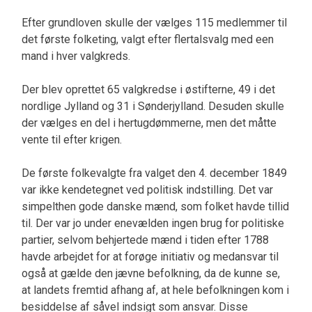
Efter grundloven skulle der vælges 115 medlemmer til
det første folketing, valgt efter flertalsvalg med een
mand i hver valg­kreds.
Der blev oprettet 65 valgkredse i østifterne, 49 i det
nordlige Jylland og 31 i Sønderjylland. Desuden skulle
der vælges en del i hertugdømmer­ne, men det måtte
vente til efter krigen.
De første folkevalgte fra valget den 4. december 1849
var ik­ke kendetegnet ved politisk indstilling. Det var
simpelthen gode danske mænd, som folket havde tillid
til. Der var jo under enevælden ingen brug for politiske
partier, selvom behjertede mænd i ti­den efter 1788
havde arbejdet for at forøge initiativ og medansvar til
også at gælde den jævne befolk­ning, da de kunne se,
at landets fremtid afhang af, at hele befolkningen kom i
besiddelse af såvel ind­sigt som ansvar. Disse