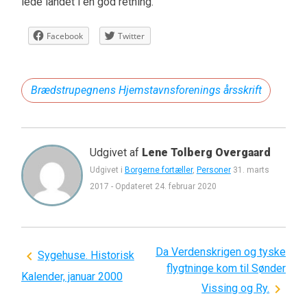
lede landet i en god retning.
Facebook
Twitter
Brædstrupegnens Hjemstavnsforenings årsskrift
Udgivet af
Lene Tolberg Overgaard
Udgivet i
Borgerne fortæller
,
Personer
31. marts
2017
-
Opdateret
24. februar 2020
Da Verdenskrigen og tyske
Indlægsnavigation
Sygehuse. Historisk
flygtninge kom til Sønder
Kalender, januar 2000
Vissing og Ry.