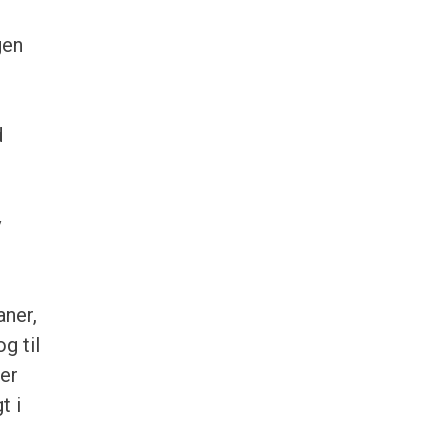
gen
d
v
aner,
g til
ser
t i