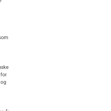
e
 som
nske
 for
 og