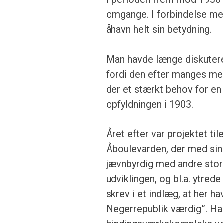
omgange. I forbindelse me
åhavn helt sin betydning.
Man havde længe diskutere
fordi den efter manges me
der et stærkt behov for e
opfyldningen i 1903.
Året efter var projektet t
Åboulevarden, der med sin
jævnbyrdig med andre store
udviklingen, og bl.a. ytre
skrev i et indlæg, at her h
Negerrepublik værdig”. Han 