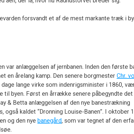
åen, der lå, hvor nu Rådhustorvet breder sig.
varden forsvandt et af de mest markante træk i b
gen var anlæggelsen af jernbanen. Inden den første 
gået en årelang kamp. Den senere borgmester
Chr. v
8 dage lange virke som indenrigsminister i 1860, væ
ne til byen. Først en årrække senere påbegyndte det
say & Betta anlæggelsen af den nye banestrækning
s, også kaldet “Dronning Louise-Banen”. I oktober 
nen og den nye
banegård
, som var tegnet af den erf
lsøe.