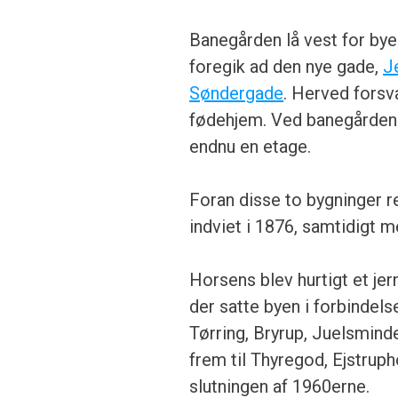
Banegården lå vest for b
foregik ad den nye gade,
J
Søndergade
. Herved forsv
fødehjem. Ved banegården 
endnu en etage.
Foran disse to bygninger r
indviet i 1876, samtidigt 
Horsens blev hurtigt et jern
der satte byen i forbinde
Tørring, Bryrup, Juelsmind
frem til Thyregod, Ejstruph
slutningen af 1960erne.