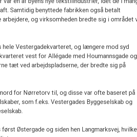
er var en af byens nye tekstilindustrier, idet de i man
aft. Samtidig benyttede fabrikken også betalt
e arbejdere, og virksomheden bredte sig i området 
 hele Vestergadekvarteret, og længere mod syd
-kvarteret vest for Allégade med Houmannsgade o
rne tæt ved arbejdspladserne, der bredte sig på
rd for Nørretorv til, og disse var ofte baseret på
lskaber, som f.eks. Vestergades Byggeselskab og
selskab.
 først Østergade og siden hen Langmarksvej, hvilke