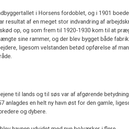
indbyggertallet i Horsens fordoblet, og i 1901 boede
r resultat af en meget stor indvandring af arbejdsk
nu skød op, og som frem til 1920-1930 kom til at præ
rængte sine rammer, og der blev bygget både fabrik
rbejdere, ligesom velstanden betød opførelse af ma
råde.
jene til lands og til søs var af afgørende betydning
57 anlagdes en helt ny havn øst for den gamle, lige
 bredere og dybere.
blev havnen udvidet med nye bolværker i flere