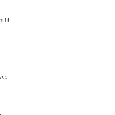
 til
avde