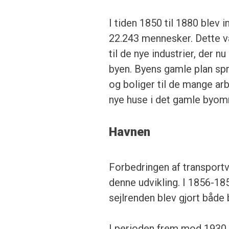
I tiden 1850 til 1880 blev 
22.243 mennesker. Dette va
til de nye industrier, der 
byen. Byens gamle plan sp
og boliger til de mange a
nye huse i det gamle byom
Havnen
Forbedringen af transportve
denne udvikling. I 1856-18
sejlrenden blev gjort både
I perioden frem mod 1930 