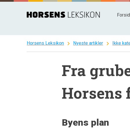
Spring
til
Forsi
indhold
chevron_right
chevron_right
Horsens Leksikon
Nyeste artikler
Ikke kat
Fra grube
Horsens f
Byens plan