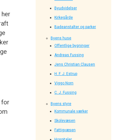
Byudvidelser
 her
Kirkegårde
raft
Badeanstalter og parker
ge
Byens huse
ker
Offentlige bygninger
nge
Andreas Fussing
Jens Christian Clausen
H. F. J. Estrup
Viggo Norn
C. J. Fussing
 for
Byens styre
som
Kommunale værker
Skolevæsen
Fattigvæsen
Hospitaler