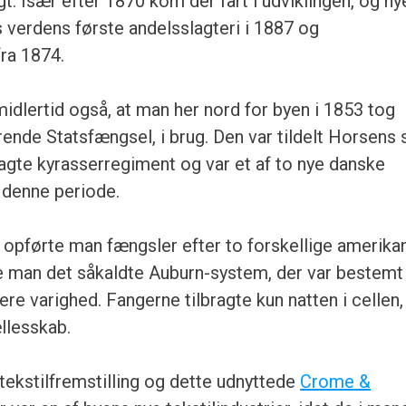
t. Især efter 1870 kom der fart i udviklingen, og ny
s verdens første andelsslagteri i 1887 og
ra 1874.
midlertid også, at man her nord for byen i 1853 tog
rende Statsfængsel, i brug. Den var tildelt Horsens
agte kyrasserregiment og var et af to nye danske
i denne periode.
e opførte man fængsler efter to forskellige amerika
te man det såkaldte Auburn-system, der var bestemt
re varighed. Fangerne tilbragte kun natten i cellen,
llesskab.
ekstilfremstilling og dette udnyttede
Crome &