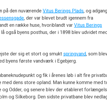
yen på den nuværende
Vitus Berings Plads
, og adgan
essensgade
, der var blevet brudt igennem fra
andt en række huse, hvoriblandt var
Vitus Berings
lå også byens posthus, der i 1898 blev udvidet me
ejste der sig et stort og smukt
springvand
, som ble
med byens første vandværk i Egebjerg.
baneknudepunkt og fik i årenes løb i alt fire privatb
lse med dens store opland. Man kunne komme med to
e og Odder, og senere blev der etableret forlængel
olm og Silkeborg. Den sidste privatbane blev nedlag