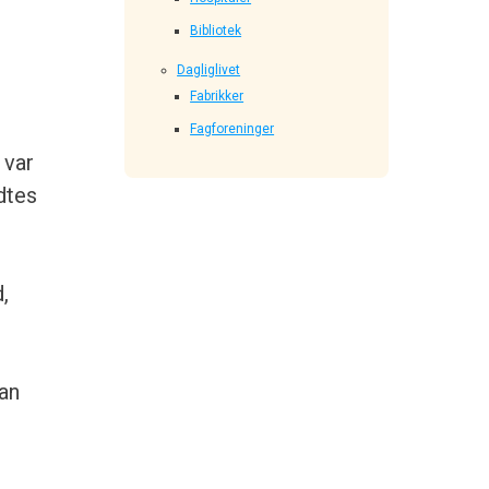
Bibliotek
Dagliglivet
Fabrikker
Fagforeninger
 var
dtes
,
Han