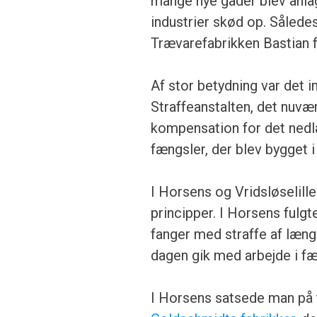
mange nye gader blev anlag
industrier skød op. Sålede
Trævarefabrikken Bastian f
Af stor betydning var det i
Straffeanstalten, det nuvæ
kompensation for det nedl
fængsler, der blev bygget 
I Horsens og Vridsløselill
principper. I Horsens fulg
fanger med straffe af længe
dagen gik med arbejde i fæ
I Horsens satsede man på t