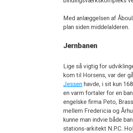
bindingsværkskompleks ved 
Med anlæggelsen af Åboule
plan siden middelalderen.
Jernbanen
Lige så vigtig for udviklin
kom til Horsens, var der 
Jessen
havde, i sit kun 16
en varm fortaler for en ba
engelske firma Peto, Bras
mellem Fredericia og Århu
kunne man indvie både ba
stations-arkitekt N.P.C. Ho