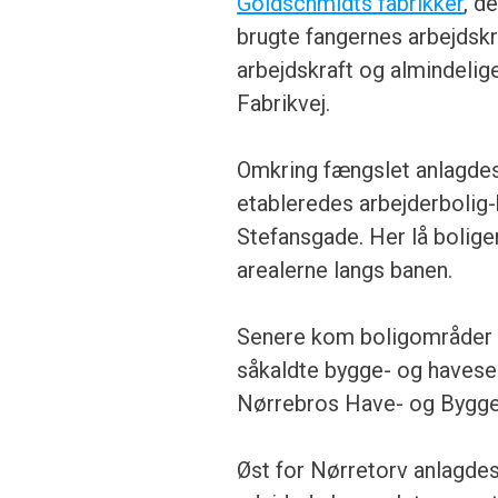
Goldschmidts fabrikker
, d
brugte fangernes arbejdskr
arbejdskraft og almindelig
Fabrikvej.
Omkring fængslet anlagdes
etableredes arbejderbolig
Stefansgade. Her lå bolige
arealerne langs banen.
Senere kom boligområder no
såkaldte bygge- og havese
Nørrebros Have- og Bygge
Øst for Nørretorv anlagdes