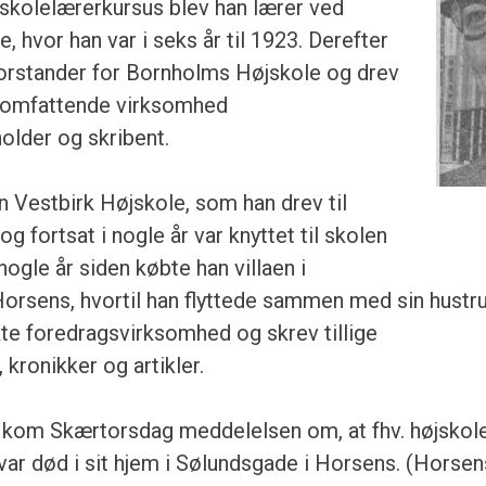
skolelærerkursus blev han lærer ved
, hvor han var i seks år til 1923. Derefter
 forstander for Bornholms Højskole og drev
n omfattende virksomhed
lder og skribent.
n Vestbirk Højskole, som han drev til
og fortsat i nogle år var knyttet til skolen
ogle år siden købte han villaen i
orsens, hvortil han flyttede sammen med sin hustru
te foredragsvirksomhed og skrev tillige
kronikker og artikler.
 kom Skærtorsdag meddelelsen om, at fhv. højskol
ar død i sit hjem i Sølundsgade i Horsens. (Horsen