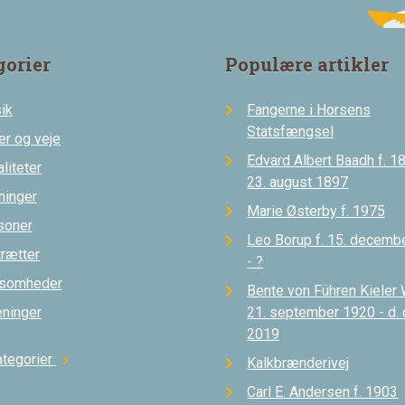
gorier
Populære artikler
ik
Fangerne i Horsens
Statsfængsel
er og veje
Edvard Albert Baadh f. 18
liteter
23. august 1897
ninger
Marie Østerby f. 1975
soner
Leo Borup f. 15. decemb
trætter
- ?
ksomheder
Bente von Führen Kieler 
eninger
21. september 1920 - d.
2019
ategorier
chevron_right
Kalkbrænderivej
Carl E. Andersen f. 1903