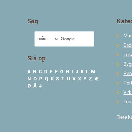
Søg
Kate
Mus
Gad
Loka
Slå op
Byg
A
B
C
D
E
F
G
H
I
J
K
L
M
Per
N
O
P
Q
R
S
T
U
V
X
Y
Z
Æ
Por
Ø
Å
#
Vir
For
Flere k