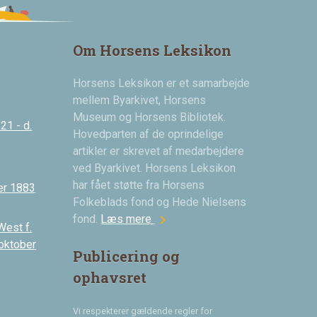
Om Horsens Leksikon
Horsens Leksikon er et samarbejde
mellem Byarkivet, Horsens
Museum og Horsens Bibliotek.
21 - d.
Hovedparten af de oprindelige
artikler er skrevet af medarbejdere
ved Byarkivet. Horsens Leksikon
har fået støtte fra Horsens
er 1883
Folkeblads fond og Hede Nielsens
chevron_right
fond.
Læs mere
West f.
 oktober
Publicering og
ophavsret
Vi respekterer gældende regler for