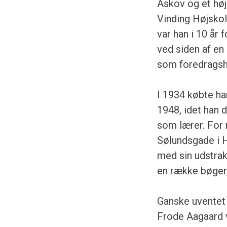
Askov og et høj
Vinding Højskole
var han i 10 år
ved siden af e
som foredragsho
I 1934 købte ha
1948, idet han d
som lærer. For n
Sølundsgade i H
med sin udstrak
en række bøger, 
Ganske uventet
Frode Aagaard v