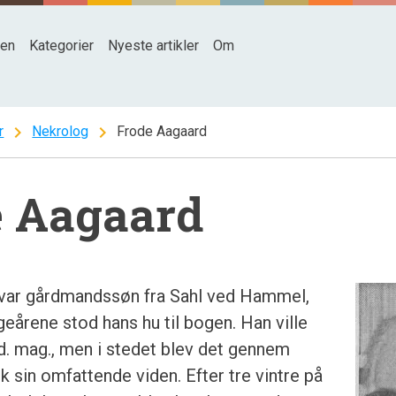
den
Kategorier
Nyeste artikler
Om
chevron_right
chevron_right
r
Nekrolog
Frode Aagaard
e Aagaard
var gårdmandssøn fra Sahl ved Hammel,
geårene stod hans hu til bogen. Han ville
. mag., men i stedet blev det gennem
ik sin omfattende viden. Efter tre vintre på