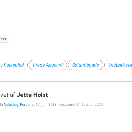
tter
ns Folkeblad
Frode Aagaard
Sølundsgade
Vestbirk Hø
vet af
Jette Holst
t i
Nekrolog
,
Personer
17. juni 2013
-
Opdateret
24. februar 2020