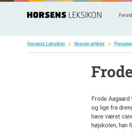
Spring
til
Forsi
indhold
chevron_right
chevron_right
Horsens Leksikon
Nyeste artikler
Persone
Frod
Frode Aagaard 
og lige fra dren
have været cand
højskolen, han f