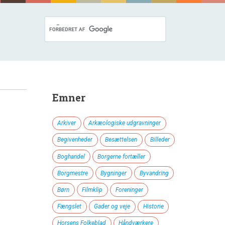
Emner
Arkiver
Arkæologiske udgravninger
Begivenheder
Besættelsen
Billeder
Boghandel
Borgerne fortæller
Borgmestre
Bygninger
Byvandring
Børn
Filmklip
Foreninger
Fængslet
Gader og veje
Historie
Horsens Folkeblad
Håndværkere