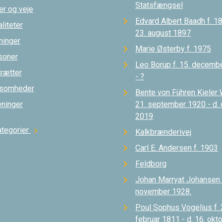
Statsfængsel
er og veje
Edvard Albert Baadh f. 18
liteter
23. august 1897
ninger
Marie Østerby f. 1975
soner
Leo Borup f. 15. decemb
trætter
- ?
ksomheder
Bente von Führen Kieler 
eninger
21. september 1920 - d.
2019
ategorier
chevron_right
Kalkbrænderivej
Carl E. Andersen f. 1903
Feldborg
Johan Marryat Johansen d
november 1928.
Poul Sophus Vogelius f. 
februar 1811 - d. 16. okt