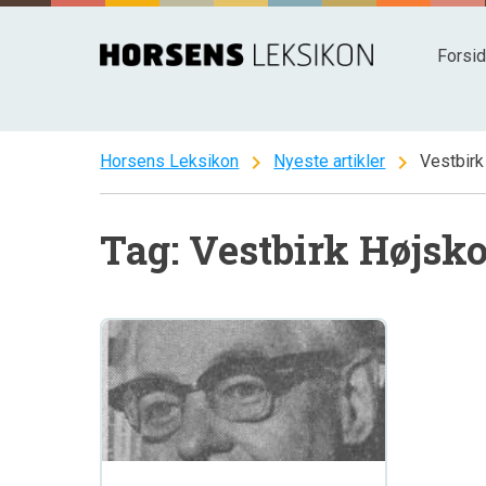
Spring
til
Forsi
indhold
chevron_right
chevron_right
Horsens Leksikon
Nyeste artikler
Vestbirk
Tag: Vestbirk Højsko