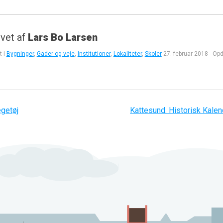
vet af
Lars Bo Larsen
t i
Bygninger
,
Gader og veje
,
Institutioner
,
Lokaliteter
,
Skoler
27. februar 2018
-
Opd
gation
egetøj
Kattesund. Historisk Kalen