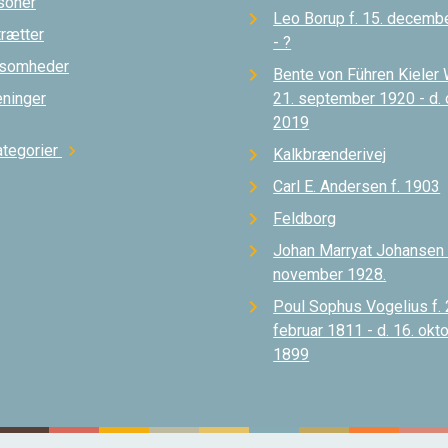
soner
Leo Borup f. 15. decemb
trætter
- ?
ksomheder
Bente von Führen Kieler 
eninger
21. september 1920 - d.
2019
ategorier
chevron_right
Kalkbrænderivej
Carl E. Andersen f. 1903
Feldborg
Johan Marryat Johansen d
november 1928.
Poul Sophus Vogelius f. 
februar 1811 - d. 16. okt
1899