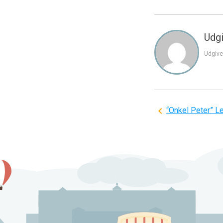
Udgi
Udgive
Indlægsnavi
“Onkel Peter” L