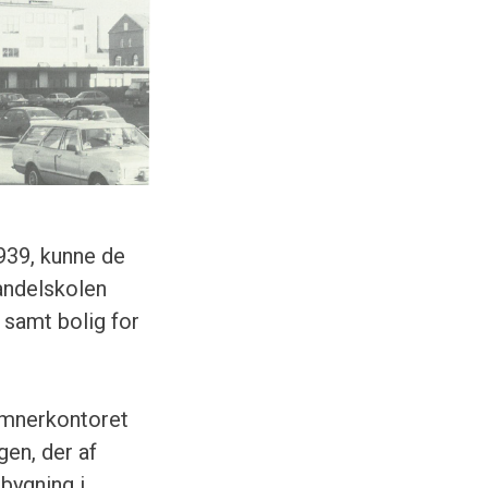
1939, kunne de
Handelskolen
 samt bolig for
æmnerkontoret
gen, der af
bygning i