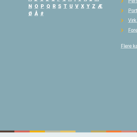
Per
N
O
P
Q
R
S
T
U
V
X
Y
Z
Æ
Por
Ø
Å
#
Vir
For
Flere k