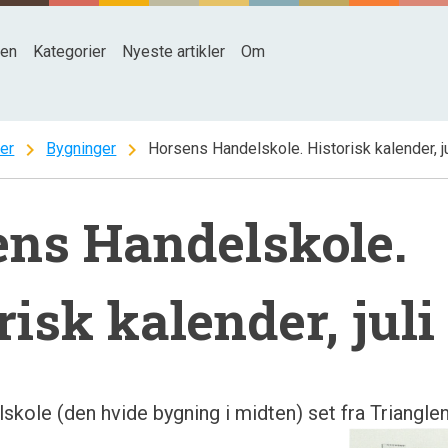
den
Kategorier
Nyeste artikler
Om
chevron_right
chevron_right
ter
Bygninger
Horsens Handelskole. Historisk kalender, j
ns Handelskole.
risk kalender, juli
kole (den hvide bygning i midten) set fra Trianglen