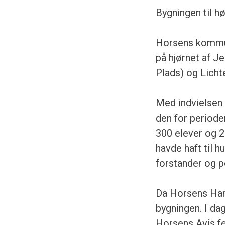
Bygningen til h
Horsens kommu
på hjørnet af J
Plads) og Lich
Med indvielsen 
den for perioden
300 elever og 2
havde haft til 
forstander og p
Da Horsens Hand
bygningen. I da
Horsens Avis f