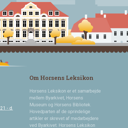
Om Horsens Leksikon
Horsens Leksikon er et samarbejde
mellem Byarkivet, Horsens
Museum og Horsens Bibliotek.
21 - d.
Hovedparten af de oprindelige
artikler er skrevet af medarbejdere
ved Byarkivet. Horsens Leksikon