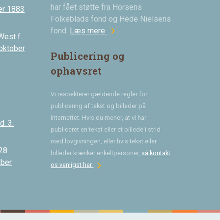
har fået støtte fra Horsens
er 1883
Folkeblads fond og Hede Nielsens
chevron_right
fond.
Læs mere
West f.
 oktober
Publicering og
ophavsret
Vi respekterer gældende regler for
publicering af tekst og billeder på
Internettet. Hvis du mener, at vi har
. 3.
publiceret en tekst eller et billede i strid
med lovgivningen, eller hvis tekst eller
28.
billeder krænker enkeltpersoner,
så kontakt
ober
chevron_right
os venligst her