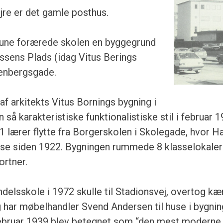
øjre er det gamle posthus.
ne forærede skolen en byggegrund
essens Plads (idag Vitus Berings
tenbergsgade.
af arkitekts Vitus Bornings bygning i
 så karakteristiske funktionalistiske stil i februar 
1 lærer flytte fra Borgerskolen i Skolegade, hvor 
huse siden 1922. Bygningen rummede 8 klasselokaler
ortner.
elsskole i 1972 skulle til Stadionsvej, overtog k
g har møbelhandler Svend Andersen til huse i bygnin
ebruar 1939 blev betegnet som “den mest moderne 