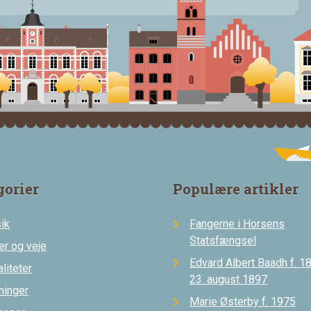
gorier
Populære artikler
ik
Fangerne i Horsens
Statsfængsel
er og veje
Edvard Albert Baadh f. 18
liteter
23. august 1897
ninger
Marie Østerby f. 1975