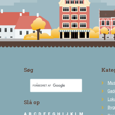
Søg
Kate
Mus
Gad
Loka
Slå op
Byg
A
B
C
D
E
F
G
H
I
J
K
L
M