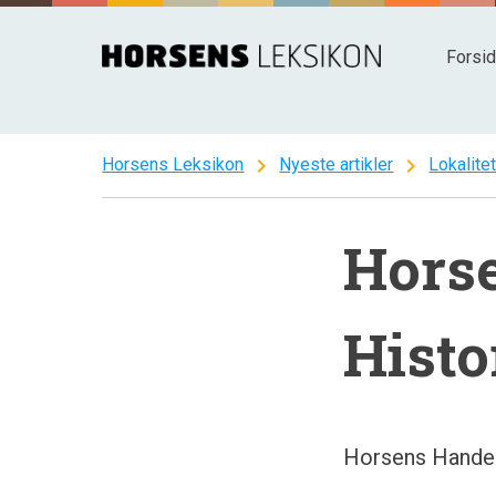
Spring
til
Forsi
indhold
chevron_right
chevron_right
Horsens Leksikon
Nyeste artikler
Lokalite
Horse
Histo
Horsens Handels