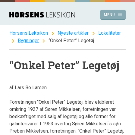
Spring
til
menu
MENU
indhold
chevron_right
chevron_right
Horsens Leksikon
Nyeste artikler
Lokaliteter
chevron_right
chevron_right
Bygninger
“Onkel Peter” Legetøj
“Onkel Peter” Legetøj
af Lars Bo Larsen
Forretningen “Onkel Peter” Legetøj, blev etableret
omkring 1927 af Søren Mikkelsen, forretningen var
beskæftiget med salg af legetøj og alle former for
galanterivarer. I 1953 overtog Søren Mikkelsen`s søn
Preben Mikkelsen, forretningen. “Onkel Peter” Legetøj,