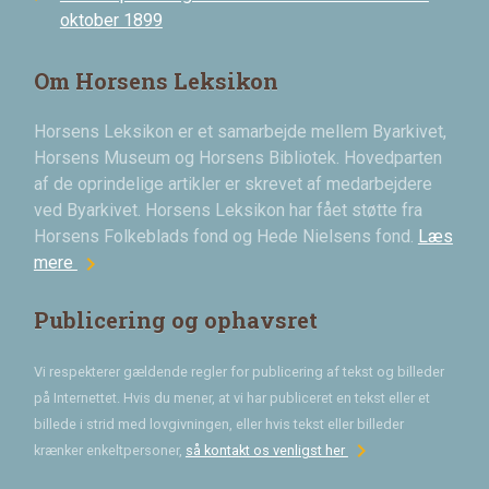
oktober 1899
Om Horsens Leksikon
Horsens Leksikon er et samarbejde mellem Byarkivet,
Horsens Museum og Horsens Bibliotek. Hovedparten
af de oprindelige artikler er skrevet af medarbejdere
ved Byarkivet. Horsens Leksikon har fået støtte fra
Horsens Folkeblads fond og Hede Nielsens fond.
Læs
chevron_right
mere
Publicering og ophavsret
Vi respekterer gældende regler for publicering af tekst og billeder
på Internettet. Hvis du mener, at vi har publiceret en tekst eller et
billede i strid med lovgivningen, eller hvis tekst eller billeder
chevron_right
krænker enkeltpersoner,
så kontakt os venligst her