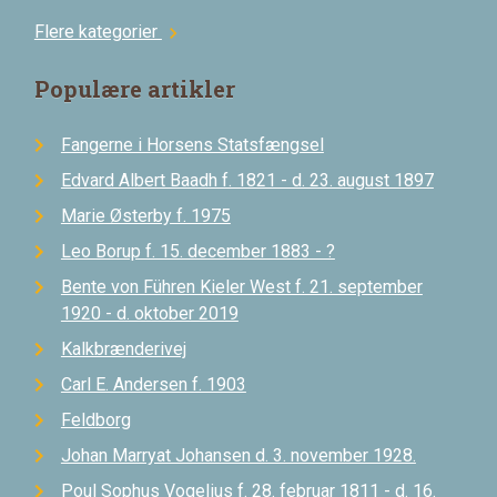
Flere kategorier
chevron_right
Populære artikler
Fangerne i Horsens Statsfængsel
Edvard Albert Baadh f. 1821 - d. 23. august 1897
Marie Østerby f. 1975
Leo Borup f. 15. december 1883 - ?
Bente von Führen Kieler West f. 21. september
1920 - d. oktober 2019
Kalkbrænderivej
Carl E. Andersen f. 1903
Feldborg
Johan Marryat Johansen d. 3. november 1928.
Poul Sophus Vogelius f. 28. februar 1811 - d. 16.