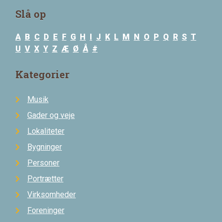
Slå op
A
B
C
D
E
F
G
H
I
J
K
L
M
N
O
P
Q
R
S
T
U
V
X
Y
Z
Æ
Ø
Å
#
Kategorier
Musik
Gader og veje
Lokaliteter
Bygninger
Personer
Portrætter
Virksomheder
Foreninger