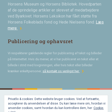
Horsens Museum og Horsens Bibliotek. Hovedparten
af de oprindelige artikler er skrevet af medarbejdere
ved Byarkivet. Horsens Leksikon har fået støtte fra
Horsens Folkeblads fond og Hede Nielsens fond.
Læs
chevron_right
mere
Publicering og ophavsret
Vi respekterer gældende regler for publicering af tekst og billeder
på Internettet. Hvis du mener, at vi har publiceret en tekst eller et
billede i strid med lovgivningen, eller hvis tekst eller billeder
chevron_right
krænker enkeltpersoner,
så kontakt os venligst her
Privatliv & cookies: Dette website bruger cookies. Ved at fortsætte,
Bygget med
accepterer du anvendelsen af disse. Du kan læse mere om, hvordan vi
WordPress
og
anvender cookies, samt hvordan du kan kontrollere dem, her:
Cookie-
favorite
af