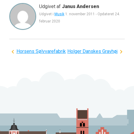
Udgivet af
Janus Andersen
Udgivet i
Musik
1. november 2011
-
Opdateret
24.
februar 2020
Indlægsnavigation
Horsens Sølvvarefabrik
Holger Danskes Gravhøj