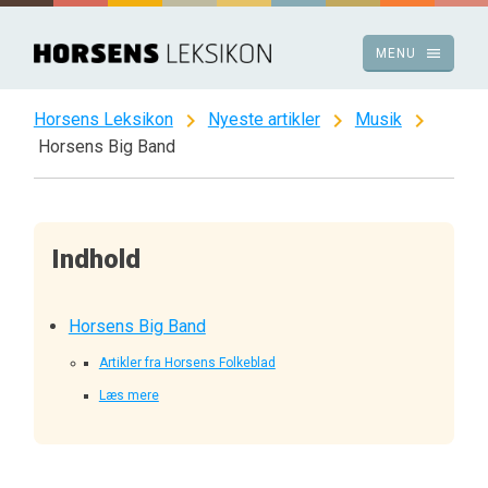
Spring
til
menu
MENU
indhold
chevron_right
chevron_right
chevron_right
Horsens Leksikon
Nyeste artikler
Musik
Horsens Big Band
Indhold
Horsens Big Band
Artikler fra Horsens Folkeblad
Læs mere