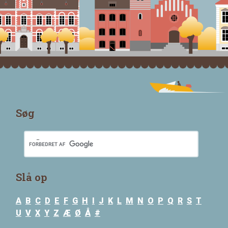
Søg
Slå op
A
B
C
D
E
F
G
H
I
J
K
L
M
N
O
P
Q
R
S
T
U
V
X
Y
Z
Æ
Ø
Å
#