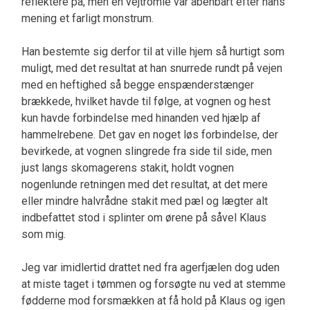
reflektere på, men en vejtromle var åbenbart efter hans
mening et farligt monstrum.
Han bestemte sig derfor til at ville hjem så hurtigt som
muligt, med det resultat at han snurrede rundt på vejen
med en heftighed så begge enspænderstænger
brækkede, hvilket havde til følge, at vognen og hest
kun havde forbindelse med hinanden ved hjælp af
hammelrebene. Det gav en noget løs forbindelse, der
bevirkede, at vognen slingrede fra side til side, men
just langs skomagerens stakit, holdt vognen
nogenlunde retningen med det resultat, at det mere
eller mindre halvrådne stakit med pæl og lægter alt
indbefattet stod i splinter om ørene på såvel Klaus
som mig.
Jeg var imidlertid drattet ned fra agerfjælen dog uden
at miste taget i tømmen og forsøgte nu ved at stemme
fødderne mod forsmækken at få hold på Klaus og igen