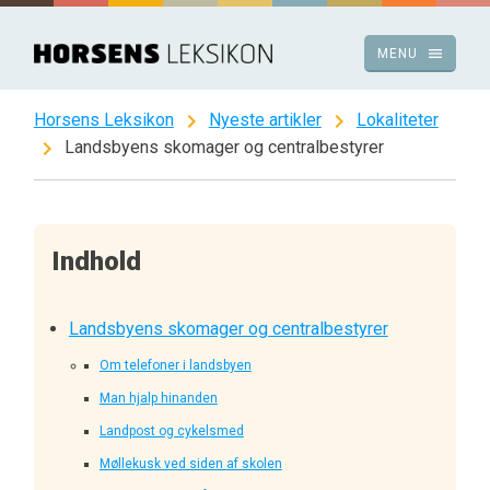
Spring
til
menu
MENU
indhold
chevron_right
chevron_right
Horsens Leksikon
Nyeste artikler
Lokaliteter
chevron_right
Landsbyens skomager og centralbestyrer
Indhold
Landsbyens skomager og centralbestyrer
Om telefoner i landsbyen
Man hjalp hinanden
Landpost og cykelsmed
Møllekusk ved siden af skolen