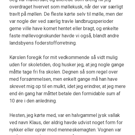
overdraget hvervet som møllekusk, når der var særligt
travlt på møllen. De fleste kørte selv til mølle, men der
var nogle der ved særlig travle landbrugsperioder
gerne ville have kornet hentet eller bragt, og enkelte
faste møllevognskunder havde vi også, blandt andre
landsbyens foderstofforretning.
Kørslen foregik for mit vedkommende så vidt mulig
uden for skoletiden, dog husker jeg, at jeg nogle gange
måtte tage fri fra skolen. Degnen så som regel over
med forsømmelsen, men enkelt gange må han have
skrevet mig op til en mulkt, idet jeg erindrer, at jeg mere
end én gang har måttet betale den formidable sum af
10 øre i den anledning.
Hesten, jeg kørte med, var en halvgammel jysk vallak
ved navn Klaus, der aldrig havde udvist noget form for
nykker eller oprør mod menneskemagten. Vognen var