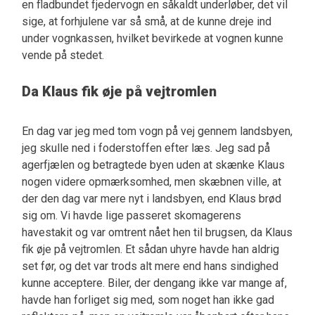
en fladbundet fjedervogn en såkaldt underløber, det vil
sige, at forhjulene var så små, at de kunne dreje ind
under vognkassen, hvilket bevirkede at vognen kunne
vende på stedet.
Da Klaus fik øje på vejtromlen
En dag var jeg med tom vogn på vej gennem landsbyen,
jeg skulle ned i foderstoffen efter læs. Jeg sad på
agerfjælen og betragtede byen uden at skænke Klaus
nogen videre opmærksomhed, men skæbnen ville, at
der den dag var mere nyt i landsbyen, end Klaus brød
sig om. Vi havde lige passeret skomagerens
havestakit og var omtrent nået hen til brugsen, da Klaus
fik øje på vejtromlen. Et sådan uhyre havde han aldrig
set før, og det var trods alt mere end hans sindighed
kunne acceptere. Biler, der dengang ikke var mange af,
havde han forliget sig med, som noget han ikke gad