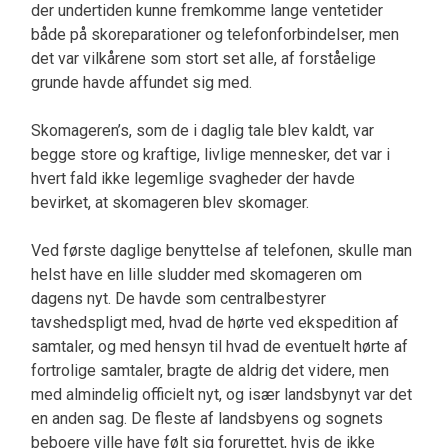
der undertiden kunne fremkomme lange ventetider
både på skoreparationer og telefonforbindelser, men
det var vilkårene som stort set alle, af forståelige
grunde havde affundet sig med.
Skomageren’s, som de i daglig tale blev kaldt, var
begge store og kraftige, livlige mennesker, det var i
hvert fald ikke legemlige svagheder der havde
bevirket, at skomageren blev skomager.
Ved første daglige benyttelse af telefonen, skulle man
helst have en lille sludder med skomageren om
dagens nyt. De havde som centralbestyrer
tavshedspligt med, hvad de hørte ved ekspedition af
samtaler, og med hensyn til hvad de eventuelt hørte af
fortrolige samtaler, bragte de aldrig det videre, men
med almindelig officielt nyt, og især landsbynyt var det
en anden sag. De fleste af landsbyens og sognets
beboere ville have følt sig forurettet, hvis de ikke