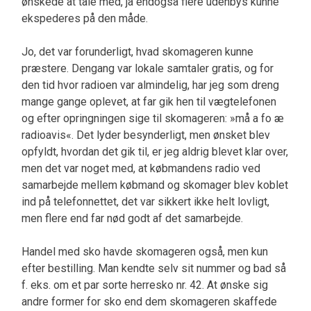
ønskede at tale med, ja endogså flere udenbys kunne
ekspederes på den måde.
Jo, det var forunderligt, hvad skomageren kunne
præstere. Dengang var lokale samtaler gratis, og for
den tid hvor radioen var almindelig, har jeg som dreng
mange gange oplevet, at far gik hen til vægtelefonen
og efter opringningen sige til skomageren: »må a fo æ
radioavis«. Det lyder besynderligt, men ønsket blev
opfyldt, hvordan det gik til, er jeg aldrig blevet klar over,
men det var noget med, at købmandens radio ved
samarbejde mellem købmand og skomager blev koblet
ind på telefonnettet, det var sikkert ikke helt lovligt,
men flere end far nød godt af det samarbejde.
Handel med sko havde skomageren også, men kun
efter bestilling. Man kendte selv sit nummer og bad så
f. eks. om et par sorte herresko nr. 42. At ønske sig
andre former for sko end dem skomageren skaffede