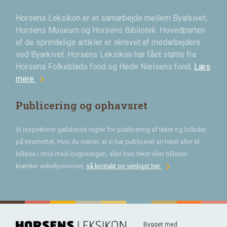
Horsens Leksikon er et samarbejde mellem Byarkivet,
Horsens Museum og Horsens Bibliotek. Hovedparten
af de oprindelige artikler er skrevet af medarbejdere
ved Byarkivet. Horsens Leksikon har fået støtte fra
Horsens Folkeblads fond og Hede Nielsens fond.
Læs
chevron_right
mere
Publicering og ophavsret
Vi respekterer gældende regler for publicering af tekst og billeder
på Internettet. Hvis du mener, at vi har publiceret en tekst eller et
billede i strid med lovgivningen, eller hvis tekst eller billeder
chevron_right
krænker enkeltpersoner,
så kontakt os venligst her
Bygget med