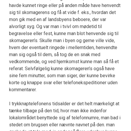
havde kunnet ringe eller på anden måde have henvendt
sig til skomagerens og få at vide f. eks., hvordan det
mon gik med en af landsbyens beboere, der var
alvorligt syg. Og var man i tvivl om mødetid til
begravelse eller fest, kunne man blot henvende sig til
skomageren’s. Skulle man i byen og gerne ville vide,
hvem der eventuelt ringede i mellemtiden, henvendte
man sig også til dem, så tog de en snak med
vedkommende, og ved hjemkomst kunne man så få et
referat. Selvfølgelig kunne skomageren’s også have
sine fem minutter, som man siger, der kunne bevirke
korte og knappe svar eller telefonekspeditioner uden
kommentarer.
I trykknaptelefonens tidsalder er det helt mærkeligt at
tænke tilbage på den tid, hvor man ikke indenfor
lokalområdet benyttede sig af telefonnumre, man bad i
stedet om brugsen eller nævnte navnet på den. man