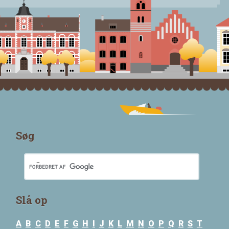
Søg
Slå op
A
B
C
D
E
F
G
H
I
J
K
L
M
N
O
P
Q
R
S
T