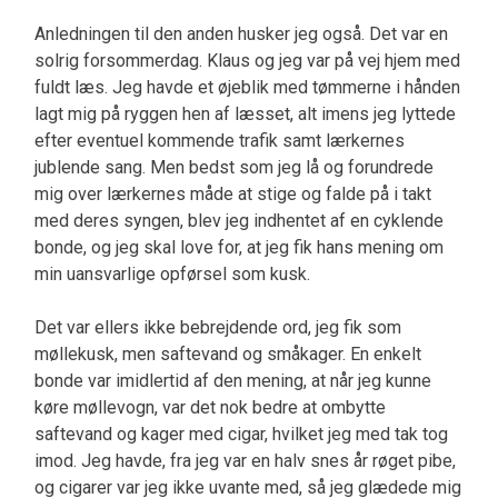
Anledningen til den anden husker jeg også. Det var en
solrig forsommerdag. Klaus og jeg var på vej hjem med
fuldt læs. Jeg havde et øjeblik med tømmerne i hånden
lagt mig på ryggen hen af læsset, alt imens jeg lyttede
efter eventuel kommende trafik samt lærkernes
jublende sang. Men bedst som jeg lå og forundrede
mig over lærkernes måde at stige og falde på i takt
med deres syngen, blev jeg indhentet af en cyklende
bonde, og jeg skal love for, at jeg fik hans mening om
min uansvarlige opførsel som kusk.
Det var ellers ikke bebrejdende ord, jeg fik som
møllekusk, men saftevand og småkager. En enkelt
bonde var imidlertid af den mening, at når jeg kunne
køre møllevogn, var det nok bedre at ombytte
saftevand og kager med cigar, hvilket jeg med tak tog
imod. Jeg havde, fra jeg var en halv snes år røget pibe,
og cigarer var jeg ikke uvante med, så jeg glædede mig