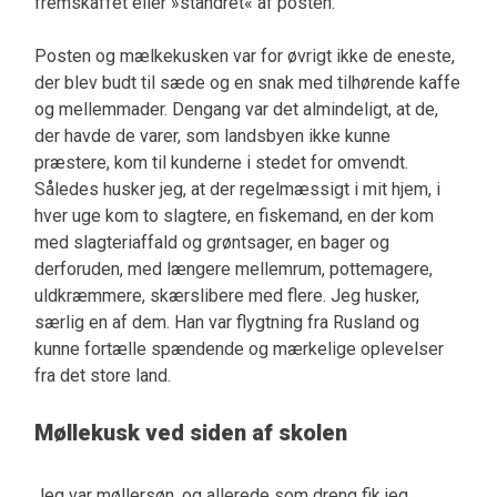
fremskaffet eller »standret« af posten.
Posten og mælkekusken var for øvrigt ikke de eneste,
der blev budt til sæde og en snak med tilhørende kaffe
og mellemmader. Dengang var det almindeligt, at de,
der havde de varer, som landsbyen ikke kunne
præstere, kom til kunderne i stedet for omvendt.
Således husker jeg, at der regelmæssigt i mit hjem, i
hver uge kom to slagtere, en fiskemand, en der kom
med slagteriaffald og grøntsager, en bager og
derforuden, med længere mellemrum, pottemagere,
uldkræmmere, skærslibere med flere. Jeg husker,
særlig en af dem. Han var flygtning fra Rusland og
kunne fortælle spændende og mærkelige oplevelser
fra det store land.
Møllekusk ved siden af skolen
Jeg var møllersøn, og allerede som dreng fik jeg