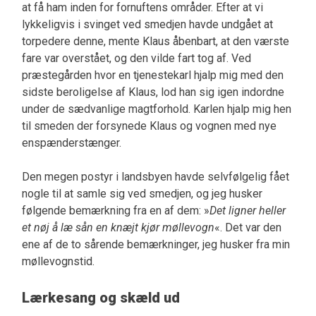
at få ham inden for fornuftens områder. Efter at vi
lykkeligvis i svinget ved smedjen havde undgået at
torpedere denne, mente Klaus åbenbart, at den værste
fare var overstået, og den vilde fart tog af. Ved
præstegården hvor en tjenestekarl hjalp mig med den
sidste beroligelse af Klaus, lod han sig igen indordne
under de sædvanlige magtforhold. Karlen hjalp mig hen
til smeden der forsynede Klaus og vognen med nye
enspænderstænger.
Den megen postyr i landsbyen havde selvfølgelig fået
nogle til at samle sig ved smedjen, og jeg husker
følgende bemærkning fra en af dem: »
Det ligner heller
et nøj å læ sån en knæjt kjør møllevogn
«. Det var den
ene af de to sårende bemærkninger, jeg husker fra min
møllevognstid.
Lærkesang og skæld ud