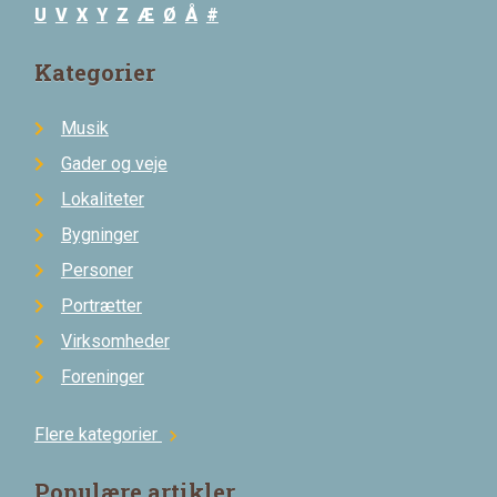
U
V
X
Y
Z
Æ
Ø
Å
#
Kategorier
Musik
Gader og veje
Lokaliteter
Bygninger
Personer
Portrætter
Virksomheder
Foreninger
Flere kategorier
chevron_right
Populære artikler