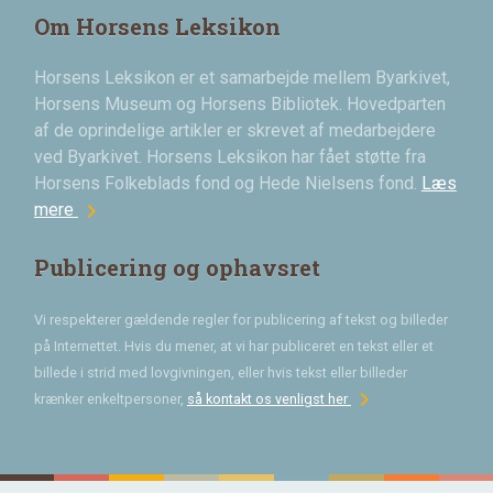
Om Horsens Leksikon
Horsens Leksikon er et samarbejde mellem Byarkivet,
Horsens Museum og Horsens Bibliotek. Hovedparten
af de oprindelige artikler er skrevet af medarbejdere
ved Byarkivet. Horsens Leksikon har fået støtte fra
Horsens Folkeblads fond og Hede Nielsens fond.
Læs
chevron_right
mere
Publicering og ophavsret
Vi respekterer gældende regler for publicering af tekst og billeder
på Internettet. Hvis du mener, at vi har publiceret en tekst eller et
billede i strid med lovgivningen, eller hvis tekst eller billeder
chevron_right
krænker enkeltpersoner,
så kontakt os venligst her