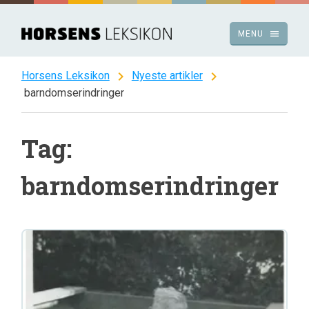
Spring
til
menu
MENU
indhold
chevron_right
chevron_right
Horsens Leksikon
Nyeste artikler
barndomserindringer
Tag:
barndomserindringer