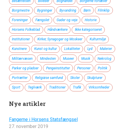
Besættelsen
Billeder
Boghandel
Borgerne fortæller
Borgmestre
Bygninger
Byvandring
Børn
Filmklip
Foreninger
Fængslet
Gader og veje
Historie
Horsens Folkeblad
Håndværkere
Ikke kategoriseret
Institutioner
Kirker, Synagoger og Moskeer
Kulturmiljø
Kunstnere
Kunst og kultur
Lokaliteter
Lyd
Malerier
Militærvæsen
Mindesten
Museer
Musik
Nekrolog
Parker og pladser
Pengeinstitutter
Personer
Politik
Portrætter
Religiøse samfund
Skoler
Skulpturer
Sport
Teglværk
Traditioner
Trafik
Virksomheder
Nye artikler
Fangerne i Horsens Statsfængsel
27. november 2019