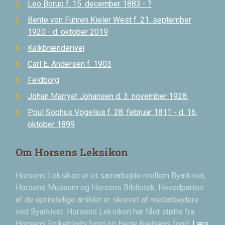
Leo Borup f. 15. december 1883 - ?
Bente von Führen Kieler West f. 21. september
1920 - d. oktober 2019
Kalkbrænderivej
Carl E. Andersen f. 1903
Feldborg
Johan Marryat Johansen d. 3. november 1928.
Poul Sophus Vogelius f. 28. februar 1811 - d. 16.
oktober 1899
Om Horsens Leksikon
Horsens Leksikon er et samarbejde mellem Byarkivet,
Horsens Museum og Horsens Bibliotek. Hovedparten
af de oprindelige artikler er skrevet af medarbejdere
ved Byarkivet. Horsens Leksikon har fået støtte fra
Horsens Folkeblads fond og Hede Nielsens fond.
Læs