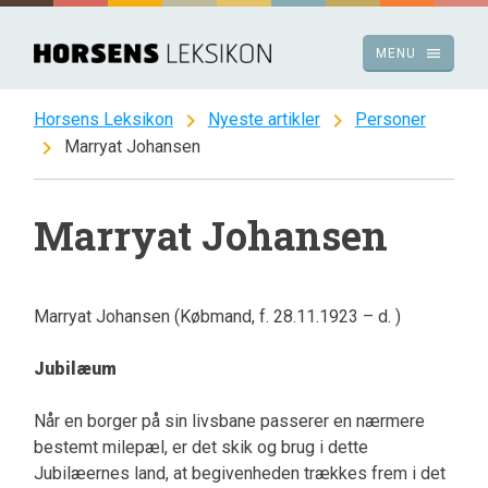
Spring
til
menu
MENU
indhold
chevron_right
chevron_right
Horsens Leksikon
Nyeste artikler
Personer
chevron_right
Marryat Johansen
Marryat Johansen
Marryat Johansen (Købmand, f. 28.11.1923 – d. )
Jubilæum
Når en borger på sin livsbane passerer en nærmere
bestemt milepæl, er det skik og brug i dette
Jubilæernes land, at begivenheden trækkes frem i det