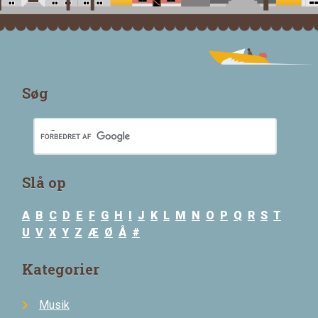
Søg
Slå op
A
B
C
D
E
F
G
H
I
J
K
L
M
N
O
P
Q
R
S
T
U
V
X
Y
Z
Æ
Ø
Å
#
Kategorier
Musik