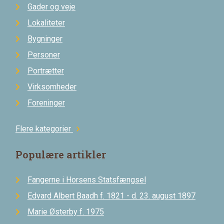
Gader og veje
Lokaliteter
Bygninger
Personer
Portrætter
Virksomheder
Foreninger
Flere kategorier
chevron_right
Populære artikler
Fangerne i Horsens Statsfængsel
Edvard Albert Baadh f. 1821 - d. 23. august 1897
Marie Østerby f. 1975