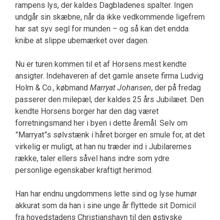
rampens lys, der kaldes Dagbladenes spalter. Ingen
undgår sin skæbne, når da ikke vedkommende ligefrem
har sat syv segl for munden – og så kan det endda
knibe at slippe ubemærket over dagen.
Nu er turen kommen til et af Horsens mest kendte
ansigter. Indehaveren af det gamle ansete firma Ludvig
Holm & Co., købmand
Marryat Johansen
, der på fredag
passerer den milepæl, der kaldes 25 års Jubilæet. Den
kendte Horsens borger har den dag været
forretningsmand her i byen i dette åremål. Selv om
”Marryat”s sølvstænk i håret borger en smule for, at det
virkelig er muligt, at han nu træder ind i Jubilarernes
række, taler ellers såvel hans indre som ydre
personlige egenskaber kraftigt herimod.
Han har endnu ungdommens lette sind og lyse humør
akkurat som da han i sine unge år flyttede sit Domicil
fra hovedstadens Christianshavn til den østjyske