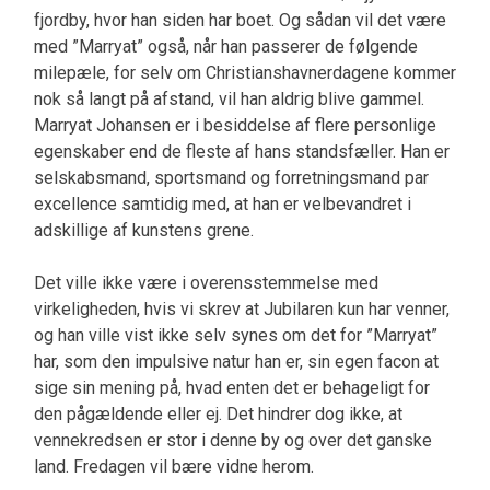
fjordby, hvor han siden har boet. Og sådan vil det være
med ”Marryat” også, når han passerer de følgende
milepæle, for selv om Christianshavnerdagene kommer
nok så langt på afstand, vil han aldrig blive gammel.
Marryat Johansen er i besiddelse af flere personlige
egenskaber end de fleste af hans standsfæller. Han er
selskabsmand, sportsmand og forretningsmand par
excellence samtidig med, at han er velbevandret i
adskillige af kunstens grene.
Det ville ikke være i overensstemmelse med
virkeligheden, hvis vi skrev at Jubilaren kun har venner,
og han ville vist ikke selv synes om det for ”Marryat”
har, som den impulsive natur han er, sin egen facon at
sige sin mening på, hvad enten det er behageligt for
den pågældende eller ej. Det hindrer dog ikke, at
vennekredsen er stor i denne by og over det ganske
land. Fredagen vil bære vidne herom.