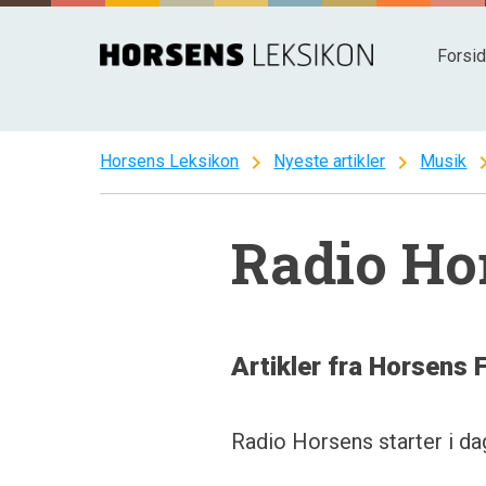
Spring
til
Forsi
indhold
chevron_right
chevron_right
chevron
Horsens Leksikon
Nyeste artikler
Musik
Radio Ho
Artikler fra Horsens 
Radio Horsens starter i d