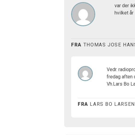
var der i
hvilket å
FRA
THOMAS JOSE HAN
Vedr. radiop
fredag aften 
Vh.Lars Bo L
FRA
LARS BO LARSEN