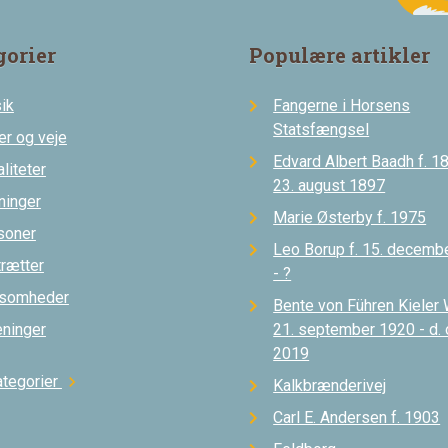
gorier
Populære artikler
ik
Fangerne i Horsens
Statsfængsel
er og veje
Edvard Albert Baadh f. 18
liteter
23. august 1897
ninger
Marie Østerby f. 1975
soner
Leo Borup f. 15. decemb
trætter
- ?
ksomheder
Bente von Führen Kieler 
eninger
21. september 1920 - d.
2019
ategorier
chevron_right
Kalkbrænderivej
Carl E. Andersen f. 1903