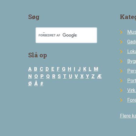
Søg
Kate
Mus
Gad
Loka
Slå op
Byg
A
B
C
D
E
F
G
H
I
J
K
L
M
Per
N
O
P
Q
R
S
T
U
V
X
Y
Z
Æ
Por
Ø
Å
#
Vir
For
Flere k