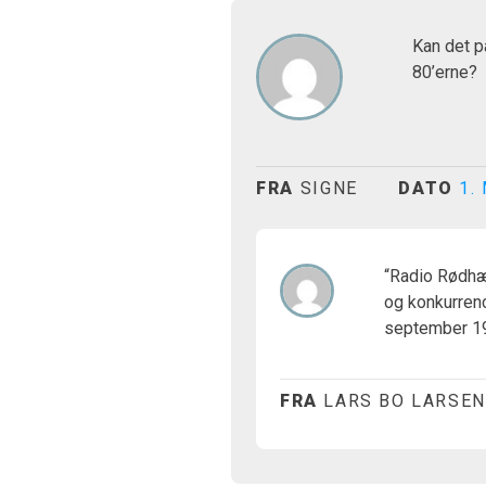
Kan det p
80’erne?
FRA
SIGNE
DATO
1.
“Radio Rødhæt
og konkurren
september 19
FRA
LARS BO LARSEN