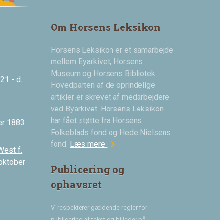
Om Horsens Leksikon
Horsens Leksikon er et samarbejde
mellem Byarkivet, Horsens
Museum og Horsens Bibliotek.
21 - d.
Hovedparten af de oprindelige
artikler er skrevet af medarbejdere
ved Byarkivet. Horsens Leksikon
har fået støtte fra Horsens
er 1883
Folkeblads fond og Hede Nielsens
chevron_right
fond.
Læs mere
West f.
 oktober
Publicering og
ophavsret
Vi respekterer gældende regler for
publicering af tekst og billeder på