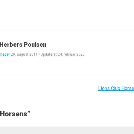
 Herbers Poulsen
mheder
29. august 2011
-
Opdateret
24. februar 2020
Lions Club Hors
 Horsens
”