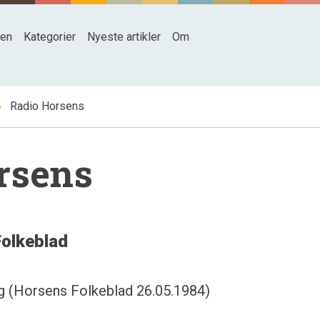
den
Kategorier
Nyeste artikler
Om
_right
Radio Horsens
rsens
Folkeblad
ag (Horsens Folkeblad 26.05.1984)