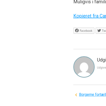
Muligvis i fam
Kopieret fra Ca
Facebook
Twi
Udgi
Udgive
Indlægsnavi
Borgerne fortæl