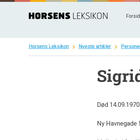
Spring
til
Forsi
indhold
chevron_right
chevron_right
Horsens Leksikon
Nyeste artikler
Persone
Sigr
Død 14.09.1970
Ny Havnegade 