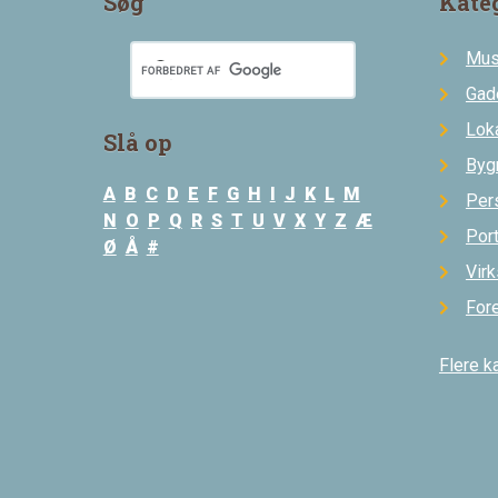
Søg
Kate
Mus
Gad
Loka
Slå op
Byg
A
B
C
D
E
F
G
H
I
J
K
L
M
Per
N
O
P
Q
R
S
T
U
V
X
Y
Z
Æ
Por
Ø
Å
#
Vir
For
Flere k