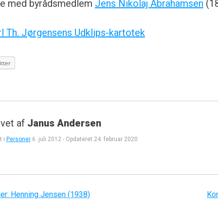
ilie med byrådsmedlem
Jens Nikolaj Abrahamsen
(1
rl Th. Jørgensens Udklips-kartotek
tter
vet af
Janus Andersen
t i
Personer
6. juli 2012
-
Opdateret
24. februar 2020
gation
ler: Henning Jensen (1938)
Kon