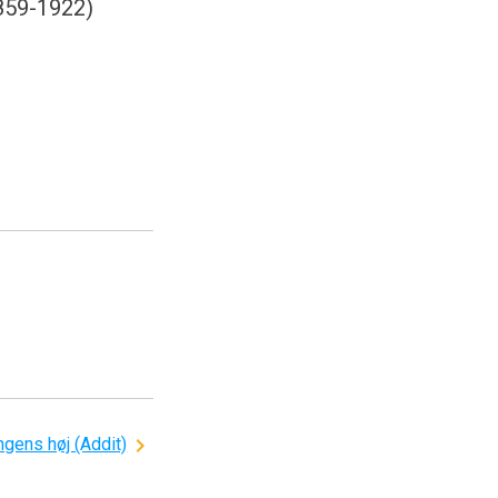
859-1922)
gens høj (Addit)