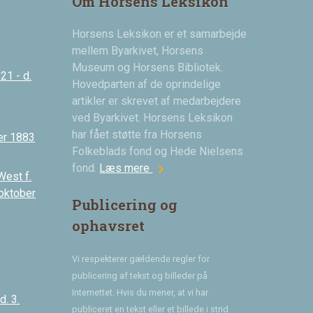
Om Horsens Leksikon
Horsens Leksikon er et samarbejde
mellem Byarkivet, Horsens
Museum og Horsens Bibliotek.
21 - d.
Hovedparten af de oprindelige
artikler er skrevet af medarbejdere
ved Byarkivet. Horsens Leksikon
har fået støtte fra Horsens
er 1883
Folkeblads fond og Hede Nielsens
chevron_right
fond.
Læs mere
West f.
 oktober
Publicering og
ophavsret
Vi respekterer gældende regler for
publicering af tekst og billeder på
Internettet. Hvis du mener, at vi har
. 3.
publiceret en tekst eller et billede i strid