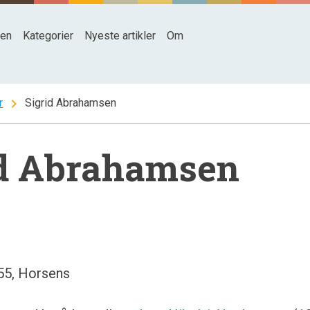
den
Kategorier
Nyeste artikler
Om
chevron_right
r
Sigrid Abrahamsen
id Abrahamsen
55, Horsens