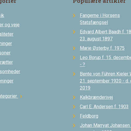
gorier
Populære artikler
ik
Fangerne i Horsens
Statsfængsel
er og veje
Edvard Albert Baadh f. 18
liteter
23. august 1897
ninger
Marie Østerby f. 1975
soner
Leo Borup f. 15. decemb
trætter
- ?
ksomheder
Bente von Führen Kieler 
eninger
21. september 1920 - d.
2019
ategorier
chevron_right
Kalkbrænderivej
Carl E. Andersen f. 1903
Feldborg
Johan Marryat Johansen d