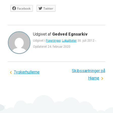
Facebook
Twitter
Udgivet af
Gedved Egnsarkiv
Udgivet i
Foreninger
,
Lokaliteter
30. juli 2012
-
Opdateret
24. februar 2020
Skibssætninger på
Indlægsnavigation
Tyskerhullerne
Hjarnø