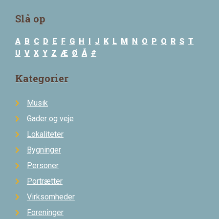
Slå op
A
B
C
D
E
F
G
H
I
J
K
L
M
N
O
P
Q
R
S
T
U
V
X
Y
Z
Æ
Ø
Å
#
Kategorier
Musik
Gader og veje
Lokaliteter
Bygninger
Personer
Portrætter
Virksomheder
Foreninger