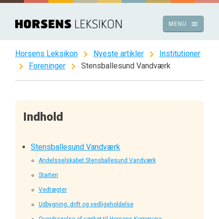
Spring
til
menu
MENU
indhold
chevron_right
chevron_right
Horsens Leksikon
Nyeste artikler
Institutioner
chevron_right
chevron_right
Foreninger
Stensballesund Vandværk
Indhold
Stensballesund Vandværk
Andelsselskabet Stensballesund Vandværk
Starten
Vedtægter
Udbygning, drift og vedligeholdelse
Overdragelse af værket til Horsens Kommune