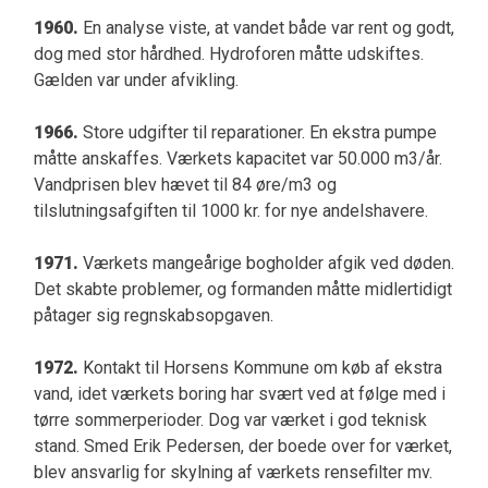
1960.
En analyse viste, at vandet både var rent og godt,
dog med stor hårdhed. Hydroforen måtte udskiftes.
Gælden var under afvikling.
1966.
Store udgifter til reparationer. En ekstra pumpe
måtte anskaffes. Værkets kapacitet var 50.000 m3/år.
Vandprisen blev hævet til 84 øre/m3 og
tilslutningsafgiften til 1000 kr. for nye andelshavere.
1971.
Værkets mangeårige bogholder afgik ved døden.
Det skabte problemer, og formanden måtte midlertidigt
påtager sig regnskabsopgaven.
1972.
Kontakt til Horsens Kommune om køb af ekstra
vand, idet værkets boring har svært ved at følge med i
tørre sommerperioder. Dog var værket i god teknisk
stand. Smed Erik Pedersen, der boede over for værket,
blev ansvarlig for skylning af værkets rensefilter mv.