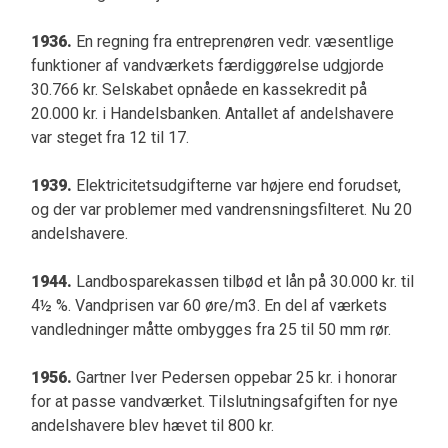
1936.
En regning fra entreprenøren vedr. væsentlige
funktioner af vandværkets færdiggørelse udgjorde
30.766 kr. Selskabet opnåede en kassekredit på
20.000 kr. i Handelsbanken. Antallet af andelshavere
var steget fra 12 til 17.
1939.
Elektricitetsudgifterne var højere end forudset,
og der var problemer med vandrensningsfilteret. Nu 20
andelshavere.
1944.
Landbosparekassen tilbød et lån på 30.000 kr. til
4½ %. Vandprisen var 60 øre/m3. En del af værkets
vandledninger måtte ombygges fra 25 til 50 mm rør.
1956.
Gartner Iver Pedersen oppebar 25 kr. i honorar
for at passe vandværket. Tilslutningsafgiften for nye
andelshavere blev hævet til 800 kr.