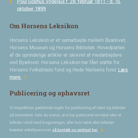
Poul Sophus Vogelius f. 28. februar 1811 - d. 16.
oktober 1899
Om Horsens Leksikon
Horsens Leksikon er et samarbejde mellem Byarkivet,
Horsens Museum og Horsens Bibliotek. Hovedparten
af de oprindelige artikler er skrevet af medarbejdere
ved Byarkivet. Horsens Leksikon har fået støtte fra
Horsens Folkeblads fond og Hede Nielsens fond.
Læs
chevron_right
mere
Publicering og ophavsret
Vi respekterer gældende regler for publicering af tekst og billeder
på Internettet. Hvis du mener, at vi har publiceret en tekst eller et
billede i strid med lovgivningen, eller hvis tekst eller billeder
chevron_right
krænker enkeltpersoner,
så kontakt os venligst her