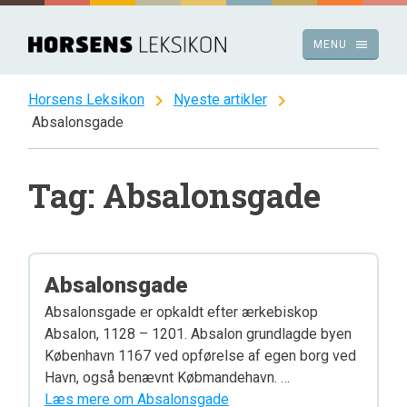
Spring
til
menu
MENU
indhold
chevron_right
chevron_right
Horsens Leksikon
Nyeste artikler
Absalonsgade
Tag: Absalonsgade
Absalonsgade
Absalonsgade er opkaldt efter ærkebiskop
Absalon, 1128 – 1201. Absalon grundlagde byen
København 1167 ved opførelse af egen borg ved
Havn, også benævnt Købmandehavn. …
Læs mere om Absalonsgade