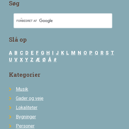
Søg
Slå op
A
B
C
D
E
F
G
H
I
J
K
L
M
N
O
P
Q
R
S
T
U
V
X
Y
Z
Æ
Ø
Å
#
Kategorier
Musik
Gader og veje
Lokaliteter
Bygninger
Personer