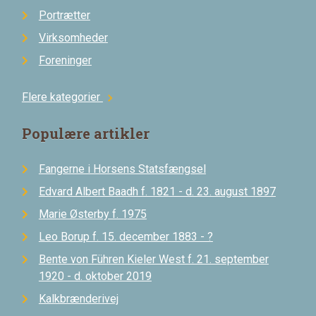
Portrætter
Virksomheder
Foreninger
Flere kategorier
chevron_right
Populære artikler
Fangerne i Horsens Statsfængsel
Edvard Albert Baadh f. 1821 - d. 23. august 1897
Marie Østerby f. 1975
Leo Borup f. 15. december 1883 - ?
Bente von Führen Kieler West f. 21. september
1920 - d. oktober 2019
Kalkbrænderivej