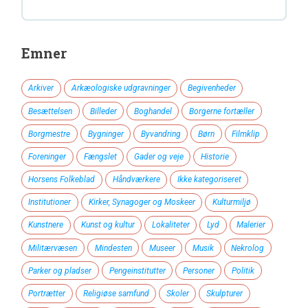
Emner
Arkiver
Arkæologiske udgravninger
Begivenheder
Besættelsen
Billeder
Boghandel
Borgerne fortæller
Borgmestre
Bygninger
Byvandring
Børn
Filmklip
Foreninger
Fængslet
Gader og veje
Historie
Horsens Folkeblad
Håndværkere
Ikke kategoriseret
Institutioner
Kirker, Synagoger og Moskeer
Kulturmiljø
Kunstnere
Kunst og kultur
Lokaliteter
Lyd
Malerier
Militærvæsen
Mindesten
Museer
Musik
Nekrolog
Parker og pladser
Pengeinstitutter
Personer
Politik
Portrætter
Religiøse samfund
Skoler
Skulpturer