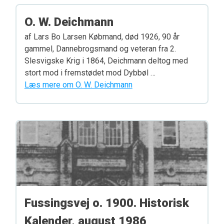
O. W. Deichmann
af Lars Bo Larsen Købmand, død 1926, 90 år
gammel, Dannebrogsmand og veteran fra 2.
Slesvigske Krig i 1864, Deichmann deltog med
stort mod i fremstødet mod Dybbøl …
Læs mere om O. W. Deichmann
Fussingsvej o. 1900. Historisk
Kalender, august 1986