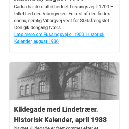
Gaden har ikke altid heddet Fussingsvej. I 1700 –
tallet hed den Viborgvejen. En rest af den findes
endnu, nemlig Viborgvej vest for Statsfængslet.
Den gik dengang tværs …
Læs mere om Fussingsvej o. 1900. Historisk
Kalender, august 1986
Kildegade med Lindetræer.
Historisk Kalender, april 1988
Navnet Kildegade er fremkommet efter et