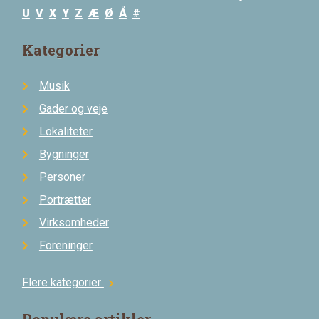
U
V
X
Y
Z
Æ
Ø
Å
#
Kategorier
Musik
Gader og veje
Lokaliteter
Bygninger
Personer
Portrætter
Virksomheder
Foreninger
Flere kategorier
chevron_right
Populære artikler