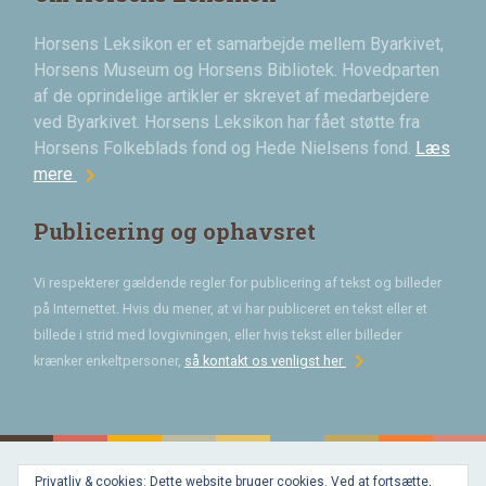
Horsens Leksikon er et samarbejde mellem Byarkivet,
Horsens Museum og Horsens Bibliotek. Hovedparten
af de oprindelige artikler er skrevet af medarbejdere
ved Byarkivet. Horsens Leksikon har fået støtte fra
Horsens Folkeblads fond og Hede Nielsens fond.
Læs
chevron_right
mere
Publicering og ophavsret
Vi respekterer gældende regler for publicering af tekst og billeder
på Internettet. Hvis du mener, at vi har publiceret en tekst eller et
billede i strid med lovgivningen, eller hvis tekst eller billeder
chevron_right
krænker enkeltpersoner,
så kontakt os venligst her
Privatliv & cookies: Dette website bruger cookies. Ved at fortsætte,
Bygget med