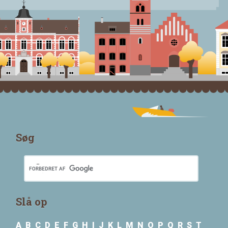
Søg
Slå op
A
B
C
D
E
F
G
H
I
J
K
L
M
N
O
P
Q
R
S
T