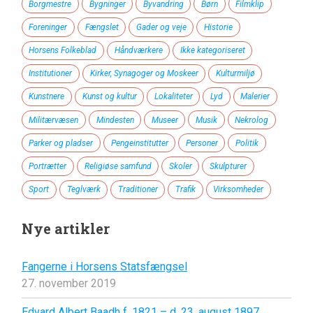
Borgmestre
Bygninger
Byvandring
Børn
Filmklip
Foreninger
Fængslet
Gader og veje
Historie
Horsens Folkeblad
Håndværkere
Ikke kategoriseret
Institutioner
Kirker, Synagoger og Moskeer
Kulturmiljø
Kunstnere
Kunst og kultur
Lokaliteter
Lyd
Malerier
Militærvæsen
Mindesten
Museer
Musik
Nekrolog
Parker og pladser
Pengeinstitutter
Personer
Politik
Portrætter
Religiøse samfund
Skoler
Skulpturer
Sport
Teglværk
Traditioner
Trafik
Virksomheder
Nye artikler
Fangerne i Horsens Statsfængsel
27. november 2019
Edvard Albert Baadh f. 1821 – d. 23. august 1897