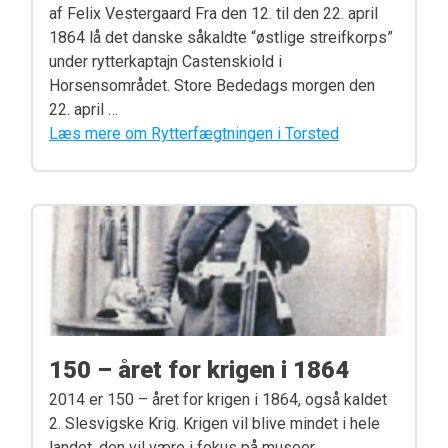
af Felix Vestergaard Fra den 12. til den 22. april
1864 lå det danske såkaldte “østlige streifkorps”
under rytterkaptajn Castenskiold i
Horsensområdet. Store Bededags morgen den
22. april …
Læs mere om Rytterfægtningen i Torsted
150 – året for krigen i 1864
2014 er 150 – året for krigen i 1864, også kaldet
2. Slesvigske Krig. Krigen vil blive mindet i hele
landet, den vil være i fokus på museer …