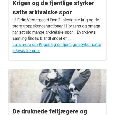
Krigen og de fjentlige styrker
satte arkivalske spor
af Felix Vestergaard Den 2. slevigske krig og de
store troppekoncentrationer i Horsens og omegn
har sat sig mange arkivalske spor. I Byarkivets
samling findes blandt andet en …
Læs mere om Krigen og de fjentlige styrker satte
arkivalske spor
De druknede feltjægere og