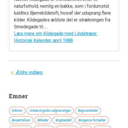
naturforhold, nemlig en bakke, som i fordumstid
kaldtes Bjerrekildetoft, hvoraf der udsprang flere
kilder. Kildegades ældste del er strækningen fra
Smedegade til …
Læs mere om Kildegade med Lindetræer.
Historisk Kalender, april 1988
Navigation
Ældre indlæg
til
indlæg
Emner
Arkiver
Arkæologiske udgravninger
Begivenheder
Besættelsen
Billeder
Boghandel
Borgerne fortæller