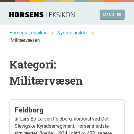
Spring
til
menu
MENU
indhold
chevron_right
chevron_right
Horsens Leksikon
Nyeste artikler
Militærvæsen
Kategori:
Militærvæsen
Feldborg
af Lars Bo Larsen Feldborg, korporal ved Det
Slevigske Kyradserregiment. Horsens sidste
tårnvægter. Boede i 1824 i gård nr. 470, senere