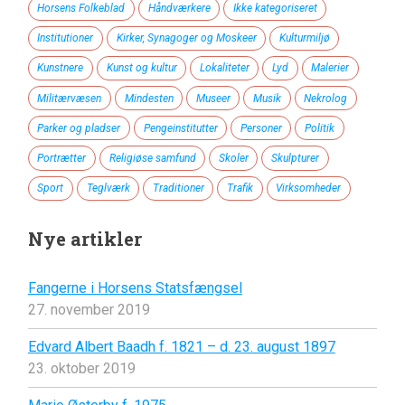
Horsens Folkeblad
Håndværkere
Ikke kategoriseret
Institutioner
Kirker, Synagoger og Moskeer
Kulturmiljø
Kunstnere
Kunst og kultur
Lokaliteter
Lyd
Malerier
Militærvæsen
Mindesten
Museer
Musik
Nekrolog
Parker og pladser
Pengeinstitutter
Personer
Politik
Portrætter
Religiøse samfund
Skoler
Skulpturer
Sport
Teglværk
Traditioner
Trafik
Virksomheder
Nye artikler
Fangerne i Horsens Statsfængsel
27. november 2019
Edvard Albert Baadh f. 1821 – d. 23. august 1897
23. oktober 2019