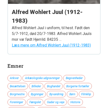
Alfred Wohlert Juul (1912-
1983)
Alfred Wohlert Juul i uniform, til hest. Født den
5/7-1912, død 20/7-1983. Alfred Wohlert Juuls
mor var født Hjerrild. B4235 …
Læs mere om Alfred Wohlert Juul (1912-1983)
Emner
Arkiver
Arkæologiske udgravninger
Begivenheder
Besættelsen
Billeder
Boghandel
Borgerne fortæller
Borgmestre
Bygninger
Byvandring
Børn
Filmklip
Foreninger
Fængslet
Gader og veje
Historie