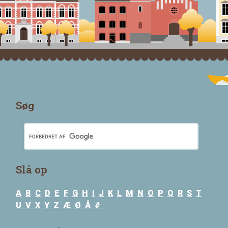
Søg
Slå op
A
B
C
D
E
F
G
H
I
J
K
L
M
N
O
P
Q
R
S
T
U
V
X
Y
Z
Æ
Ø
Å
#