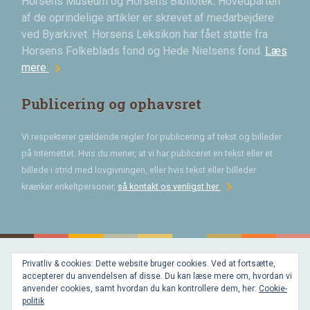
Horsens Museum og Horsens Bibliotek. Hovedparten
af de oprindelige artikler er skrevet af medarbejdere
ved Byarkivet. Horsens Leksikon har fået støtte fra
Horsens Folkeblads fond og Hede Nielsens fond.
Læs
chevron_right
mere
Publicering og ophavsret
Vi respekterer gældende regler for publicering af tekst og billeder
på Internettet. Hvis du mener, at vi har publiceret en tekst eller et
billede i strid med lovgivningen, eller hvis tekst eller billeder
chevron_right
krænker enkeltpersoner,
så kontakt os venligst her
Privatliv & cookies: Dette website bruger cookies. Ved at fortsætte,
Bygget med
accepterer du anvendelsen af disse. Du kan læse mere om, hvordan vi
WordPress
og
anvender cookies, samt hvordan du kan kontrollere dem, her:
Cookie-
favorite
af
politik
Bechster