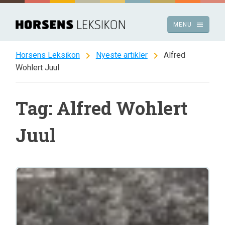
Spring
til
menu
MENU
indhold
chevron_right
chevron_right
Horsens Leksikon
Nyeste artikler
Alfred
Wohlert Juul
Tag: Alfred Wohlert
Juul