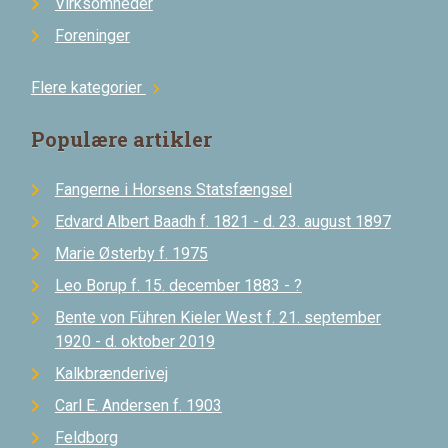
Virksomheder
Foreninger
Flere kategorier
chevron_right
Populære artikler
Fangerne i Horsens Statsfængsel
Edvard Albert Baadh f. 1821 - d. 23. august 1897
Marie Østerby f. 1975
Leo Borup f. 15. december 1883 - ?
Bente von Führen Kieler West f. 21. september
1920 - d. oktober 2019
Kalkbrænderivej
Carl E. Andersen f. 1903
Feldborg