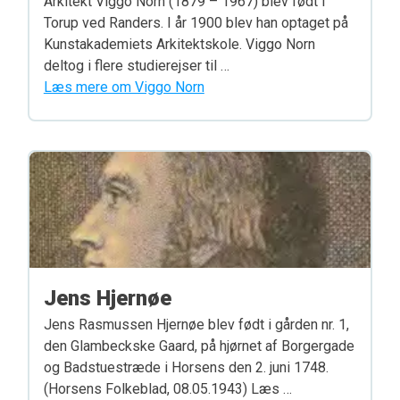
Arkitekt Viggo Norn (1879 – 1967) blev født i
Torup ved Randers. I år 1900 blev han optaget på
Kunstakademiets Arkitektskole. Viggo Norn
deltog i flere studierejser til …
Læs mere om Viggo Norn
Jens Hjernøe
Jens Rasmussen Hjernøe blev født i gården nr. 1,
den Glambeckske Gaard, på hjørnet af Borgergade
og Badstuestræde i Horsens den 2. juni 1748.
(Horsens Folkeblad, 08.05.1943) Læs …