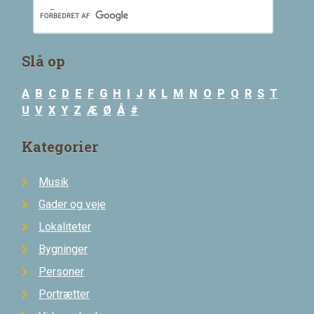
Slå op
A
B
C
D
E
F
G
H
I
J
K
L
M
N
O
P
Q
R
S
T
U
V
X
Y
Z
Æ
Ø
Å
#
Kategorier
Musik
Gader og veje
Lokaliteter
Bygninger
Personer
Portrætter