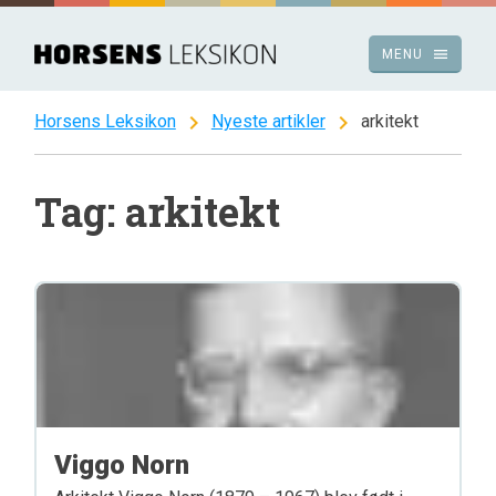
Spring
til
menu
MENU
indhold
chevron_right
chevron_right
Horsens Leksikon
Nyeste artikler
arkitekt
Tag: arkitekt
Viggo Norn