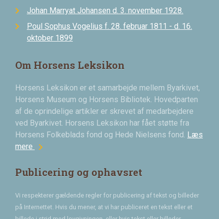
Johan Marryat Johansen d. 3. november 1928.
Poul Sophus Vogelius f. 28. februar 1811 - d. 16.
oktober 1899
Om Horsens Leksikon
Horsens Leksikon er et samarbejde mellem Byarkivet,
Horsens Museum og Horsens Bibliotek. Hovedparten
af de oprindelige artikler er skrevet af medarbejdere
ved Byarkivet. Horsens Leksikon har fået støtte fra
Horsens Folkeblads fond og Hede Nielsens fond.
Læs
chevron_right
mere
Publicering og ophavsret
Vi respekterer gældende regler for publicering af tekst og billeder
på Internettet. Hvis du mener, at vi har publiceret en tekst eller et
billede i strid med lovgivningen, eller hvis tekst eller billeder