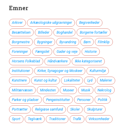
Emner
Arkiver
Arkæologiske udgravninger
Begivenheder
Besættelsen
Billeder
Boghandel
Borgerne fortæller
Borgmestre
Bygninger
Byvandring
Børn
Filmklip
Foreninger
Fængslet
Gader og veje
Historie
Horsens Folkeblad
Håndværkere
Ikke kategoriseret
Institutioner
Kirker, Synagoger og Moskeer
Kulturmiljø
Kunstnere
Kunst og kultur
Lokaliteter
Lyd
Malerier
Militærvæsen
Mindesten
Museer
Musik
Nekrolog
Parker og pladser
Pengeinstitutter
Personer
Politik
Portrætter
Religiøse samfund
Skoler
Skulpturer
Sport
Teglværk
Traditioner
Trafik
Virksomheder