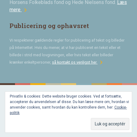
Horsens Folkeblads fond og Hede Nielsens fond.
Læs
chevron_right
mere
Publicering og ophavsret
Vi respekterer gældende regler for publicering af tekst og billeder
på Internettet. Hvis du mener, at vi har publiceret en tekst eller et
billede i strid med lovgivningen, eller hvis tekst eller billeder
chevron_right
krænker enkeltpersoner,
så kontakt os venligst her
Privatliv & cookies: Dette website bruger cookies. Ved at fortsætte,
Bygget med
accepterer du anvendelsen af disse. Du kan læse mere om, hvordan vi
WordPress
og
anvender cookies, samt hvordan du kan kontrollere dem, her:
Cookie-
favorite
af
politik
Bechster