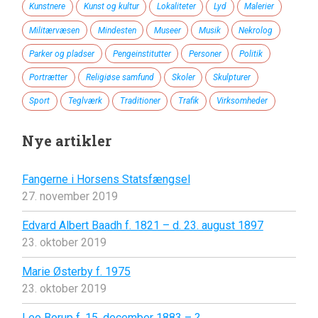
Kunstnere
Kunst og kultur
Lokaliteter
Lyd
Malerier
Militærvæsen
Mindesten
Museer
Musik
Nekrolog
Parker og pladser
Pengeinstitutter
Personer
Politik
Portrætter
Religiøse samfund
Skoler
Skulpturer
Sport
Teglværk
Traditioner
Trafik
Virksomheder
Nye artikler
Fangerne i Horsens Statsfængsel
27. november 2019
Edvard Albert Baadh f. 1821 – d. 23. august 1897
23. oktober 2019
Marie Østerby f. 1975
23. oktober 2019
Leo Borup f. 15. december 1883 – ?