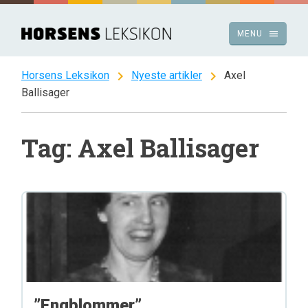
Spring
til
menu
MENU
indhold
chevron_right
chevron_right
Horsens Leksikon
Nyeste artikler
Axel
Ballisager
Tag: Axel Ballisager
”Engblommer”