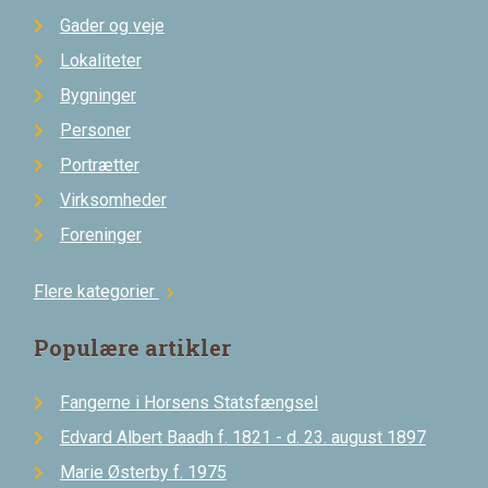
Gader og veje
Lokaliteter
Bygninger
Personer
Portrætter
Virksomheder
Foreninger
Flere kategorier
chevron_right
Populære artikler
Fangerne i Horsens Statsfængsel
Edvard Albert Baadh f. 1821 - d. 23. august 1897
Marie Østerby f. 1975