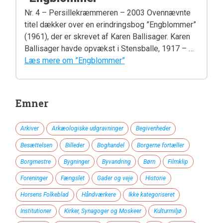
Nr. 4 – Persillekræmmeren – 2003 Ovennævnte
titel dækker over en erindringsbog ”Engblommer”
(1961), der er skrevet af Karen Ballisager. Karen
Ballisager havde opvækst i Stensballe, 1917 – …
Læs mere om ”Engblommer”
Emner
Arkiver
Arkæologiske udgravninger
Begivenheder
Besættelsen
Billeder
Boghandel
Borgerne fortæller
Borgmestre
Bygninger
Byvandring
Børn
Filmklip
Foreninger
Fængslet
Gader og veje
Historie
Horsens Folkeblad
Håndværkere
Ikke kategoriseret
Institutioner
Kirker, Synagoger og Moskeer
Kulturmiljø