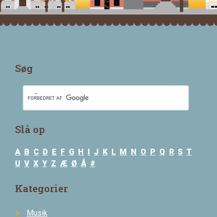
Søg
Slå op
A
B
C
D
E
F
G
H
I
J
K
L
M
N
O
P
Q
R
S
T
U
V
X
Y
Z
Æ
Ø
Å
#
Kategorier
Musik