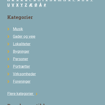
U
V
X
Y
Z
Æ
Ø
Å
#
Kategorier
Musik
Gader og veje
Lokaliteter
Bygninger
Personer
Portrætter
Virksomheder
Foreninger
Flere kategorier
chevron_right