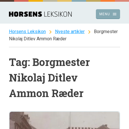
Spring
til
menu
MENU
indhold
chevron_right
chevron_right
Horsens Leksikon
Nyeste artikler
Borgmester
Nikolaj Ditlev Ammon Ræder
Tag: Borgmester
Nikolaj Ditlev
Ammon Ræder