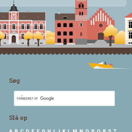
Søg
Slå op
A
B
C
D
E
F
G
H
I
J
K
L
M
N
O
P
Q
R
S
T