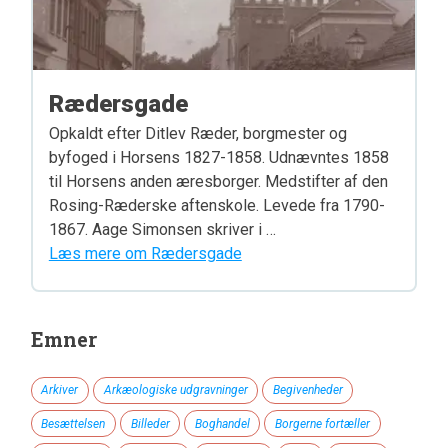
Rædersgade
Opkaldt efter Ditlev Ræder, borgmester og
byfoged i Horsens 1827-1858. Udnævntes 1858
til Horsens anden æresborger. Medstifter af den
Rosing-Ræderske aftenskole. Levede fra 1790-
1867. Aage Simonsen skriver i …
Læs mere om Rædersgade
Emner
Arkiver
Arkæologiske udgravninger
Begivenheder
Besættelsen
Billeder
Boghandel
Borgerne fortæller