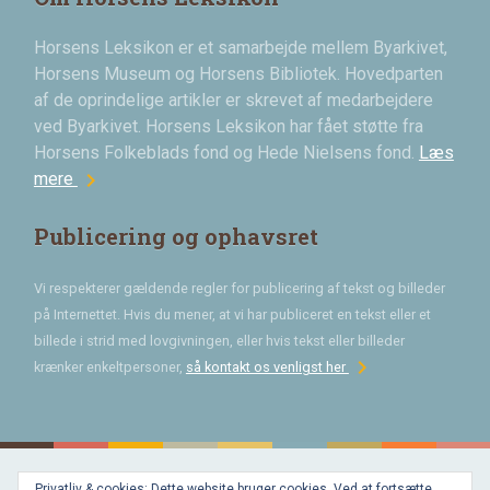
Horsens Leksikon er et samarbejde mellem Byarkivet,
Horsens Museum og Horsens Bibliotek. Hovedparten
af de oprindelige artikler er skrevet af medarbejdere
ved Byarkivet. Horsens Leksikon har fået støtte fra
Horsens Folkeblads fond og Hede Nielsens fond.
Læs
chevron_right
mere
Publicering og ophavsret
Vi respekterer gældende regler for publicering af tekst og billeder
på Internettet. Hvis du mener, at vi har publiceret en tekst eller et
billede i strid med lovgivningen, eller hvis tekst eller billeder
chevron_right
krænker enkeltpersoner,
så kontakt os venligst her
Privatliv & cookies: Dette website bruger cookies. Ved at fortsætte,