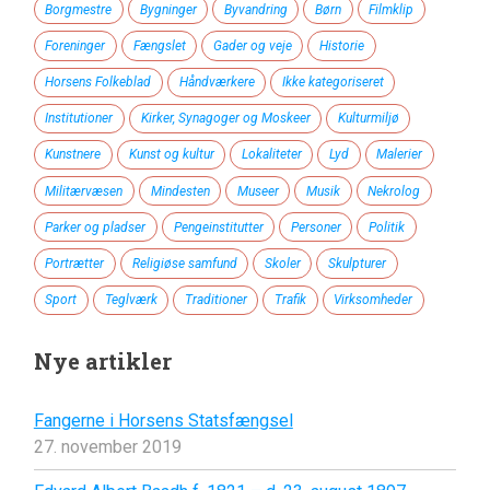
Borgmestre
Bygninger
Byvandring
Børn
Filmklip
Foreninger
Fængslet
Gader og veje
Historie
Horsens Folkeblad
Håndværkere
Ikke kategoriseret
Institutioner
Kirker, Synagoger og Moskeer
Kulturmiljø
Kunstnere
Kunst og kultur
Lokaliteter
Lyd
Malerier
Militærvæsen
Mindesten
Museer
Musik
Nekrolog
Parker og pladser
Pengeinstitutter
Personer
Politik
Portrætter
Religiøse samfund
Skoler
Skulpturer
Sport
Teglværk
Traditioner
Trafik
Virksomheder
Nye artikler
Fangerne i Horsens Statsfængsel
27. november 2019