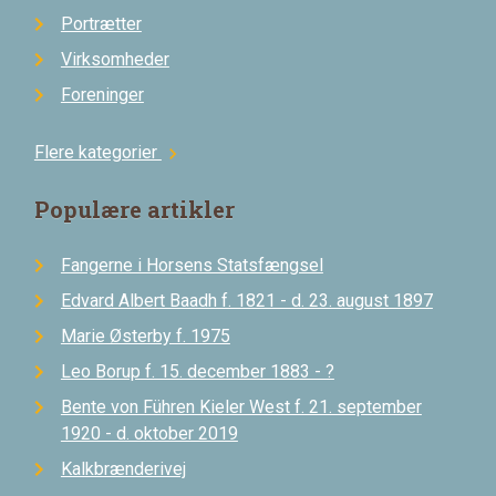
Portrætter
Virksomheder
Foreninger
Flere kategorier
chevron_right
Populære artikler
Fangerne i Horsens Statsfængsel
Edvard Albert Baadh f. 1821 - d. 23. august 1897
Marie Østerby f. 1975
Leo Borup f. 15. december 1883 - ?
Bente von Führen Kieler West f. 21. september
1920 - d. oktober 2019
Kalkbrænderivej