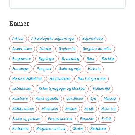
Emner
Arkiver
Arkæologiske udgravninger
Begivenheder
Besættelsen
Billeder
Boghandel
Borgerne fortæller
Borgmestre
Bygninger
Byvandring
Børn
Filmklip
Foreninger
Fængslet
Gader og veje
Historie
Horsens Folkeblad
Håndværkere
Ikke kategoriseret
Institutioner
Kirker, Synagoger og Moskeer
Kulturmiljø
Kunstnere
Kunst og kultur
Lokaliteter
Lyd
Malerier
Militærvæsen
Mindesten
Museer
Musik
Nekrolog
Parker og pladser
Pengeinstitutter
Personer
Politik
Portrætter
Religiøse samfund
Skoler
Skulpturer