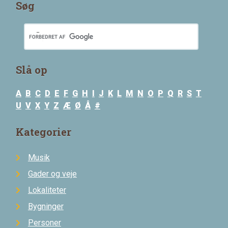
Søg
Slå op
A
B
C
D
E
F
G
H
I
J
K
L
M
N
O
P
Q
R
S
T
U
V
X
Y
Z
Æ
Ø
Å
#
Kategorier
Musik
Gader og veje
Lokaliteter
Bygninger
Personer