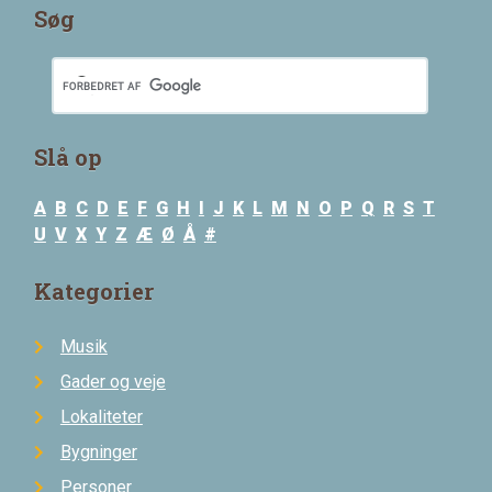
Søg
Slå op
A
B
C
D
E
F
G
H
I
J
K
L
M
N
O
P
Q
R
S
T
U
V
X
Y
Z
Æ
Ø
Å
#
Kategorier
Musik
Gader og veje
Lokaliteter
Bygninger
Personer