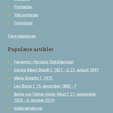
Portrætter
Virksomheder
Foreninger
Flere kategorier
chevron_right
Populære artikler
Fangerne i Horsens Statsfængsel
Edvard Albert Baadh f. 1821 - d. 23. august 1897
Marie Østerby f. 1975
Leo Borup f. 15. december 1883 - ?
Bente von Führen Kieler West f. 21. september
1920 - d. oktober 2019
Kalkbrænderivej