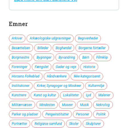
Emner
Arkiver
Arkæologiske udgravninger
Begivenheder
Besættelsen
Billeder
Boghandel
Borgerne fortæller
Borgmestre
Bygninger
Byvandring
Børn
Filmklip
Foreninger
Fængslet
Gader og veje
Historie
Horsens Folkeblad
Håndværkere
Ikke kategoriseret
Institutioner
Kirker, Synagoger og Moskeer
Kulturmiljø
Kunstnere
Kunst og kultur
Lokaliteter
Lyd
Malerier
Militærvæsen
Mindesten
Museer
Musik
Nekrolog
Parker og pladser
Pengeinstitutter
Personer
Politik
Portrætter
Religiøse samfund
Skoler
Skulpturer