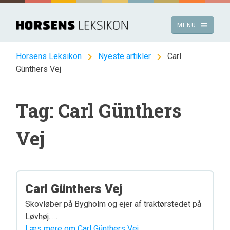
Spring
til
menu
MENU
indhold
chevron_right
chevron_right
Horsens Leksikon
Nyeste artikler
Carl
Günthers Vej
Tag: Carl Günthers
Vej
Carl Günthers Vej
Skovløber på Bygholm og ejer af traktørstedet på
Løvhøj. …
Læs mere om Carl Günthers Vej