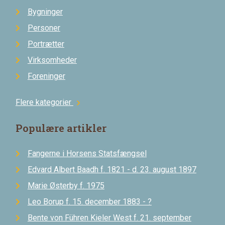
Bygninger
Personer
Portrætter
Virksomheder
Foreninger
Flere kategorier
chevron_right
Populære artikler
Fangerne i Horsens Statsfængsel
Edvard Albert Baadh f. 1821 - d. 23. august 1897
Marie Østerby f. 1975
Leo Borup f. 15. december 1883 - ?
Bente von Führen Kieler West f. 21. september