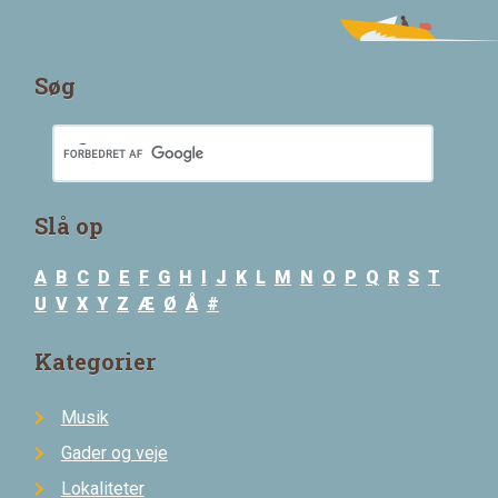
Søg
Slå op
A
B
C
D
E
F
G
H
I
J
K
L
M
N
O
P
Q
R
S
T
U
V
X
Y
Z
Æ
Ø
Å
#
Kategorier
Musik
Gader og veje
Lokaliteter