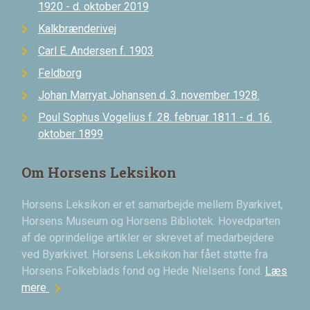
1920 - d. oktober 2019
Kalkbrænderivej
Carl E. Andersen f. 1903
Feldborg
Johan Marryat Johansen d. 3. november 1928.
Poul Sophus Vogelius f. 28. februar 1811 - d. 16.
oktober 1899
Om Horsens Leksikon
Horsens Leksikon er et samarbejde mellem Byarkivet,
Horsens Museum og Horsens Bibliotek. Hovedparten
af de oprindelige artikler er skrevet af medarbejdere
ved Byarkivet. Horsens Leksikon har fået støtte fra
Horsens Folkeblads fond og Hede Nielsens fond.
Læs
chevron_right
mere