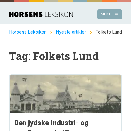
Spring
til
menu
MENU
indhold
chevron_right
chevron_right
Horsens Leksikon
Nyeste artikler
Folkets Lund
Tag: Folkets Lund
Den jydske Industri- og