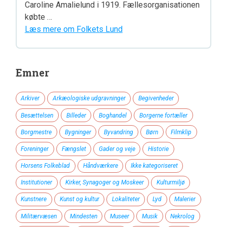
Caroline Amalielund i 1919. Fællesorganisationen
købte …
Læs mere om Folkets Lund
Emner
Arkiver
Arkæologiske udgravninger
Begivenheder
Besættelsen
Billeder
Boghandel
Borgerne fortæller
Borgmestre
Bygninger
Byvandring
Børn
Filmklip
Foreninger
Fængslet
Gader og veje
Historie
Horsens Folkeblad
Håndværkere
Ikke kategoriseret
Institutioner
Kirker, Synagoger og Moskeer
Kulturmiljø
Kunstnere
Kunst og kultur
Lokaliteter
Lyd
Malerier
Militærvæsen
Mindesten
Museer
Musik
Nekrolog