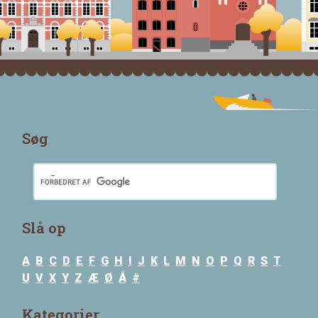
Søg
Slå op
A
B
C
D
E
F
G
H
I
J
K
L
M
N
O
P
Q
R
S
T
U
V
X
Y
Z
Æ
Ø
Å
#
Kategorier