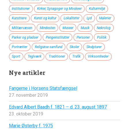
Institutioner
Kirker, Synagoger og Moskeer
Kulturmiljø
Kunstnere
Kunst og kultur
Lokaliteter
Lyd
Malerier
Militærvæsen
Mindesten
Museer
Musik
Nekrolog
Parker og pladser
Pengeinstitutter
Personer
Politik
Portrætter
Religiøse samfund
Skoler
Skulpturer
Sport
Teglværk
Traditioner
Trafik
Virksomheder
Nye artikler
Fangerne i Horsens Statsfængsel
27. november 2019
Edvard Albert Baadh f. 1821 – d. 23. august 1897
23. oktober 2019
Marie Østerby f. 1975