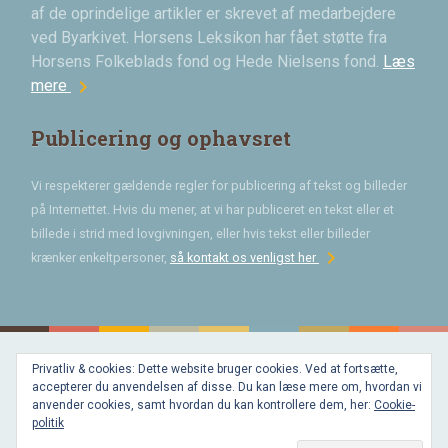
af de oprindelige artikler er skrevet af medarbejdere
ved Byarkivet. Horsens Leksikon har fået støtte fra
Horsens Folkeblads fond og Hede Nielsens fond.
Læs
chevron_right
mere
Publicering og ophavsret
Vi respekterer gældende regler for publicering af tekst og billeder
på Internettet. Hvis du mener, at vi har publiceret en tekst eller et
billede i strid med lovgivningen, eller hvis tekst eller billeder
chevron_right
krænker enkeltpersoner,
så kontakt os venligst her
Privatliv & cookies: Dette website bruger cookies. Ved at fortsætte,
Bygget med
accepterer du anvendelsen af disse. Du kan læse mere om, hvordan vi
WordPress
og
anvender cookies, samt hvordan du kan kontrollere dem, her:
Cookie-
favorite
af
politik
Bechster