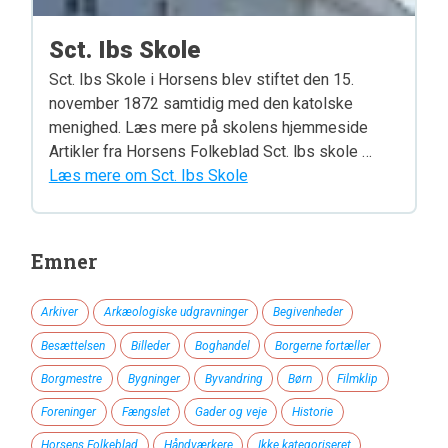
Sct. Ibs Skole
Sct. Ibs Skole i Horsens blev stiftet den 15.
november 1872 samtidig med den katolske
menighed. Læs mere på skolens hjemmeside
Artikler fra Horsens Folkeblad Sct. lbs skole …
Læs mere om Sct. Ibs Skole
Emner
Arkiver
Arkæologiske udgravninger
Begivenheder
Besættelsen
Billeder
Boghandel
Borgerne fortæller
Borgmestre
Bygninger
Byvandring
Børn
Filmklip
Foreninger
Fængslet
Gader og veje
Historie
Horsens Folkeblad
Håndværkere
Ikke kategoriseret