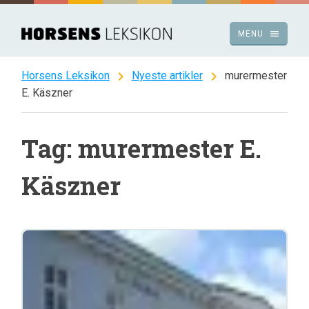
Spring
til
menu
MENU
indhold
chevron_right
chevron_right
Horsens Leksikon
Nyeste artikler
murermester
E. Käszner
Tag: murermester E.
Käszner