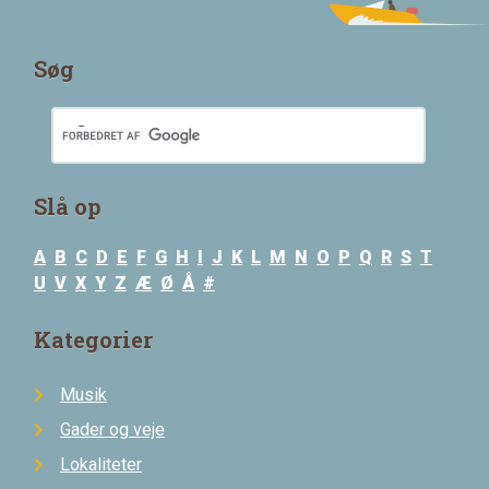
Søg
Slå op
A
B
C
D
E
F
G
H
I
J
K
L
M
N
O
P
Q
R
S
T
U
V
X
Y
Z
Æ
Ø
Å
#
Kategorier
Musik
Gader og veje
Lokaliteter