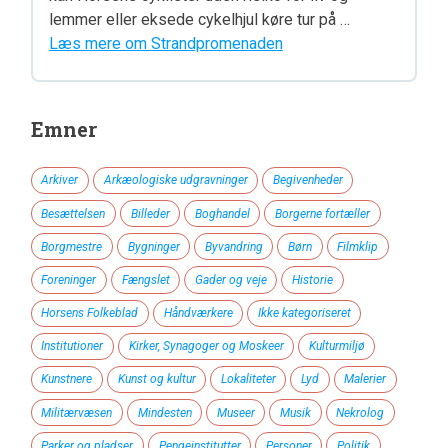
lemmer eller eksede cykelhjul køre tur på …
Læs mere om Strandpromenaden
Emner
Arkiver
Arkæologiske udgravninger
Begivenheder
Besættelsen
Billeder
Boghandel
Borgerne fortæller
Borgmestre
Bygninger
Byvandring
Børn
Filmklip
Foreninger
Fængslet
Gader og veje
Historie
Horsens Folkeblad
Håndværkere
Ikke kategoriseret
Institutioner
Kirker, Synagoger og Moskeer
Kulturmiljø
Kunstnere
Kunst og kultur
Lokaliteter
Lyd
Malerier
Militærvæsen
Mindesten
Museer
Musik
Nekrolog
Parker og pladser
Pengeinstitutter
Personer
Politik