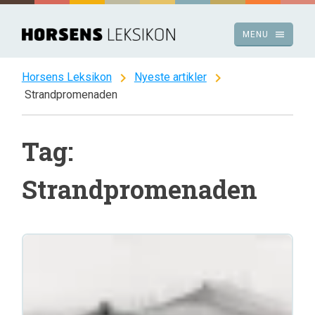
Spring
til
menu
MENU
indhold
chevron_right
chevron_right
Horsens Leksikon
Nyeste artikler
Strandpromenaden
Tag:
Strandpromenaden