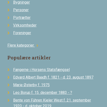
Bygninger
Personer
Portrætter
Virksomheder
Foreninger
Flere kategorier
chevron_right
Populære artikler
Fangerne i Horsens Statsfængsel
Edvard Albert Baadh f. 1821 - d. 23. august 1897
Marie Østerby f. 1975
Leo Borup f. 15. december 1883 - ?
Bente von Führen Kieler West f. 21. september
1920 - d. oktober 2019