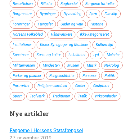
Besættelsen
Billeder
Boghandel
Borgerne fortæller
Borgmestre
Bygninger
Byvandring
Børn
Filmklip
Foreninger
Fængslet
Gader og veje
Historie
Horsens Folkeblad
Håndværkere
Ikke kategoriseret
Institutioner
Kirker, Synagoger og Moskeer
Kulturmiljø
Kunstnere
Kunst og kultur
Lokaliteter
Lyd
Malerier
Militærvæsen
Mindesten
Museer
Musik
Nekrolog
Parker og pladser
Pengeinstitutter
Personer
Politik
Portrætter
Religiøse samfund
Skoler
Skulpturer
Sport
Teglværk
Traditioner
Trafik
Virksomheder
Nye artikler
Fangerne i Horsens Statsfængsel
27. november 2019