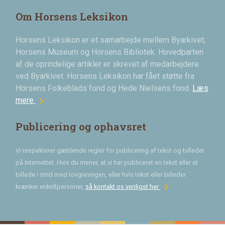
Om Horsens Leksikon
Horsens Leksikon er et samarbejde mellem Byarkivet,
Horsens Museum og Horsens Bibliotek. Hovedparten
af de oprindelige artikler er skrevet af medarbejdere
ved Byarkivet. Horsens Leksikon har fået støtte fra
Horsens Folkeblads fond og Hede Nielsens fond.
Læs
chevron_right
mere
Publicering og ophavsret
Vi respekterer gældende regler for publicering af tekst og billeder
på Internettet. Hvis du mener, at vi har publiceret en tekst eller et
billede i strid med lovgivningen, eller hvis tekst eller billeder
chevron_right
krænker enkeltpersoner,
så kontakt os venligst her