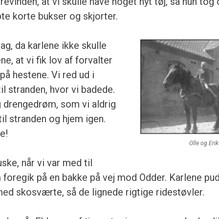
evinden, at vi skulle have noget nyt tøj, så hun tog 
e korte bukser og skjorter.
ag, da karlene ikke skulle
e, at vi fik lov af forvalter
 på hestene. Vi red ud i
il stranden, hvor vi badede.
ig drengedrøm, som vi aldrig
til stranden og hjem igen.
e!
Olle og Erik 
ke, når vi var med til
m foregik på en bakke på vej mod Odder. Karlene p
d skosværte, så de lignede rigtige ridestøvler.