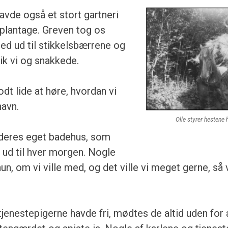
avde også et stort gartneri
tplantage. Greven tog os
d ud til stikkelsbærrene og
ik vi og snakkede.
dt lide at høre, hvordan vi
avn.
Olle styrer hestene
deres eget badehus, som
 ud til hver morgen. Nogle
n, om vi ville med, og det ville vi meget gerne, så va
tjenestepigerne havde fri, mødtes de altid uden for 