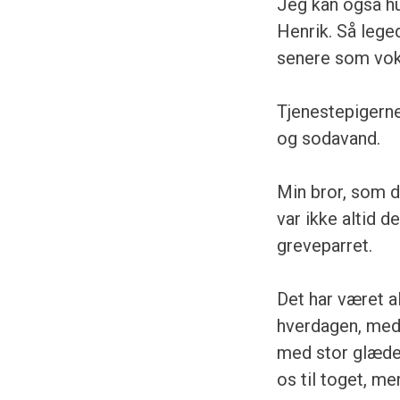
Jeg kan også hu
Henrik. Så lege
senere som vok
Tjenestepigerne
og sodavand.
Min bror, som dø
var ikke altid d
greveparret.
Det har været a
hverdagen, med
med stor glæde. 
os til toget, m