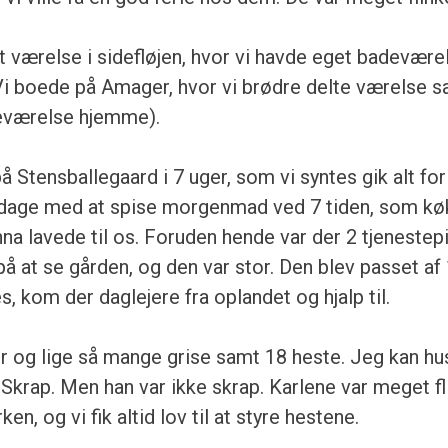
t værelse i sidefløjen, hvor vi havde eget badeværel
(Vi boede på Amager, hvor vi brødre delte værelse 
eværelse hjemme).
å Stensballegaard i 7 uger, som vi syntes gik alt for 
 dage med at spise morgenmad ved 7 tiden, som kø
a lavede til os. Foruden hende var der 2 tjenestepi
 at se gården, og den var stor. Den blev passet af 
s, kom der daglejere fra oplandet og hjalp til.
r og lige så mange grise samt 18 heste. Jeg kan hu
Skrap. Men han var ikke skrap. Karlene var meget fli
en, og vi fik altid lov til at styre hestene.