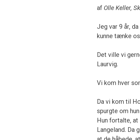
af
Olle Keller, 
Jeg var 9 år, da
kunne tænke os 
Det ville vi ger
Laurvig.
Vi kom hver som
Da vi kom til H
spurgte om hun 
Hun fortalte, at
Langeland. Da g
at de håbede, at