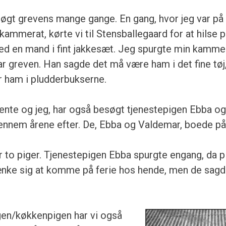
søgt grevens mange gange. En gang, hvor jeg var på 
kammerat, kørte vi til Stensballegaard for at hilse 
ed en mand i fint jakkesæt. Jeg spurgte min kamme
ar greven. Han sagde det må være ham i det fine tøj
ar ham i pludderbukserne.
Bente og jeg, har også besøgt tjenestepigen Ebba o
nnem årene efter. De, Ebba og Valdemar, boede på
r to piger. Tjenestepigen Ebba spurgte engang, da p
nke sig at komme på ferie hos hende, men de sagde
en/køkkenpigen har vi også