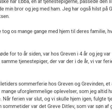
ske når Ebba, en af tjenestepigerne, passede den li
de min bror og jeg med ham. Jeg har også hilst på 
sen.
 tog os mange gange med hjem til deres familie, hvo
de for to år siden, var hos Greven i 4 år og jeg var d
e samme tjenestepiger, der var der i de år, vi var fer
lletiders sommerferie hos Greven og Grevinden, et 
 mange uforglemmelige oplevelser, som jeg altid 
Når ferien var slut, og vi skulle hjem igen, fulgte t
en sommetider var det Greve Ditlev, som var søn af 