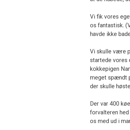
Vi fik vores ege
os fantastisk. 
havde ikke bad
Vi skulle være p
startede vores
kokkepigen Nann
meget spændt på
der skulle høste
Der var 400 køe
forvalteren hed 
os med ud i mark