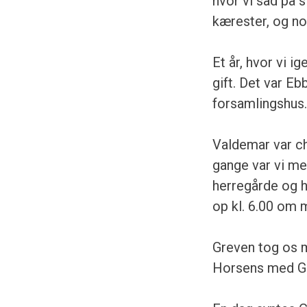
hvor vi sad på 
kærester, og no
Et år, hvor vi i
gift. Det var Eb
forsamlingshus. 
Valdemar var ch
gange var vi med
herregårde og h
op kl. 6.00 om 
Greven tog os me
Horsens med G