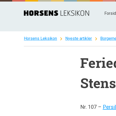
Spring
til
Forsi
indhold
chevron_right
chevron_right
Horsens Leksikon
Nyeste artikler
Borgerne
Ferie
Stens
Nr. 107 –
Persi