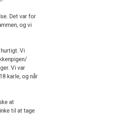
se. Det var for
sammen, og vi
hurtigt. Vi
kkenpigen/
ger. Vi var
18 karle, og når
ske at
nke til at tage