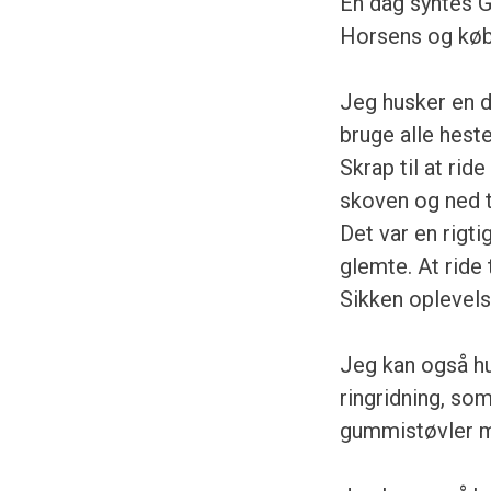
En dag syntes Gr
Horsens og købt
Jeg husker en d
bruge alle hesten
Skrap til at ride
skoven og ned t
Det var en rigt
glemte. At ride 
Sikken oplevels
Jeg kan også hus
ringridning, so
gummistøvler me