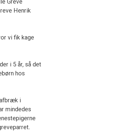
lle Greve
Greve Henrik
r vi fik kage
er i 5 år, så det
iebørn hos
afbræk i
har mindedes
jenestepigerne
greveparret.