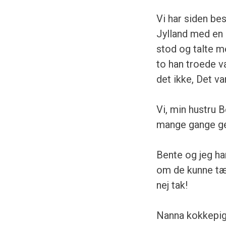
Vi har siden be
Jylland med en 
stod og talte m
to han troede v
det ikke, Det v
Vi, min hustru 
mange gange ge
Bente og jeg ha
om de kunne tæ
nej tak!
Nanna kokkepig