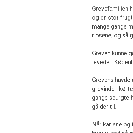
Grevefamilien h
og en stor frug
mange gange me
ribsene, og så g
Greven kunne go
levede i Københ
Grevens havde 
grevinden kørte
gange spurgte hu
gå der til.
Når karlene og 