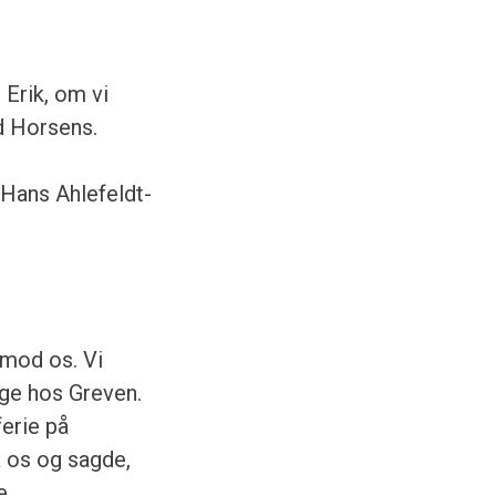
 Erik, om vi
 Horsens.
e Hans Ahlefeldt-
imod os. Vi
ige hos Greven.
ferie på
å os og sagde,
e.