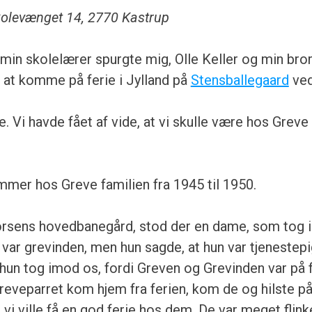
Skolevænget 14, 2770 Kastrup
 min skolelærer spurgte mig, Olle Keller og min bror
at komme på ferie i Jylland på
Stensballegaard
ved
ne. Vi havde fået af vide, at vi skulle være hos Grev
mer hos Greve familien fra 1945 til 1950.
orsens hovedbanegård, stod der en dame, som tog 
var grevinden, men hun sagde, at hun var tjenestep
 hun tog imod os, fordi Greven og Grevinden var på 
reveparret kom hjem fra ferien, kom de og hilste p
 vi ville få en god ferie hos dem. De var meget flink