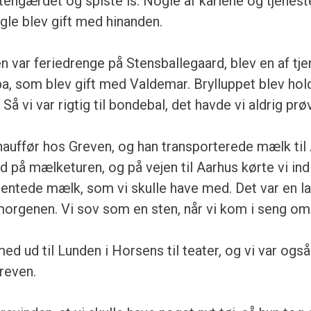
stengærdet og spiste is. Nogle af karlene og tjenes
gle blev gift med hinanden.
gen var feriedrenge på Stensballegaard, blev en af tj
ba, som blev gift med Valdemar. Brylluppet blev hol
Så vi var rigtig til bondebal, det havde vi aldrig prøv
auffør hos Greven, og han transporterede mælk til
 på mælketuren, og på vejen til Aarhus kørte vi ind 
entede mælk, som vi skulle have med. Det var en lan
morgenen. Vi sov som en sten, når vi kom i seng om
d ud til Lunden i Horsens til teater, og vi var også 
reven.