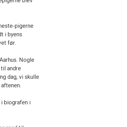
tepigerne blev
eneste-pigerne
dt i byens
et før.
 Aarhus. Nogle
til andre
g dag, vi skulle
 aftenen.
i biografen i