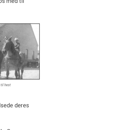
os med til
til hest
udsede deres