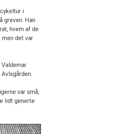
cykeltur i
på greven. Han
rat, hvem af de
, men det var
g Valdemar
 Avlsgården.
igerne var små,
 lidt generte