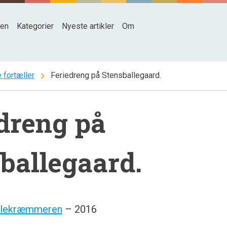
den
Kategorier
Nyeste artikler
Om
chevron_right
 fortæller
Feriedreng på Stensballegaard.
dreng på
ballegaard.
llekræmmeren
– 2016