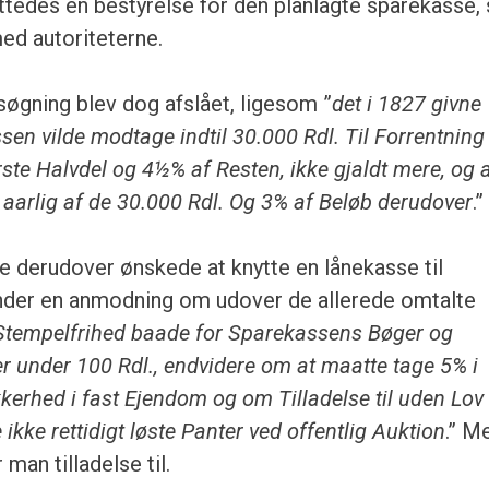
ttedes en bestyrelse for den planlagte sparekasse,
ed autoriteterne.
gning blev dog afslået, ligesom ”
det i 1827 givne
sen vilde modtage indtil 30.000 Rdl. Til Forrentnin
ste Halvdel og 4½% af Resten, ikke gjaldt mere, og 
aarlig af de 30.000 Rdl. Og 3% af Beløb derudover
.”
 derudover ønskede at knytte en lånekasse til
nder en anmodning om udover de allerede omtalte
tempelfrihed baade for Sparekassens Bøger og
 under 100 Rdl., endvidere om at maatte tage 5% i
kkerhed i fast Ejendom og om Tilladelse til uden Lov
ke rettidigt løste Panter ved offentlig Auktion
.” M
 man tilladelse til.