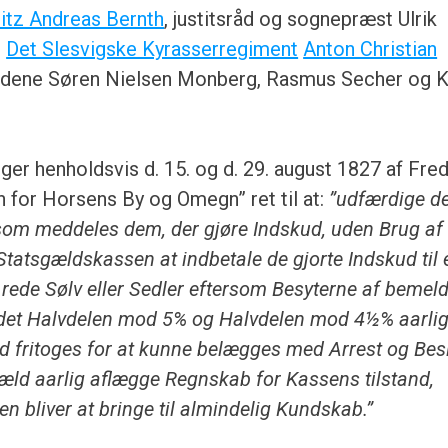
itz Andreas Bernth
, justitsråd og sognepræst Ulrik
d
Det Slesvigske Kyrasserregiment
Anton Christian
ene Søren Nielsen Monberg, Rasmus Secher og 
nger henholdsvis d. 15. og d. 29. august 1827 af Fred
 for Horsens By og Omegn” ret til at:
”udfærdige d
 som meddeles dem, der gjøre Indskud, uden Brug af
 Statsgældskassen at indbetale de gjorte Indskud til 
 rede Sølv eller Sedler eftersom Besyterne af bemeld
det Halvdelen mod 5% og Halvdelen mod 4½% aarli
d fritoges for at kunne belægges med Arrest og Bes
gæld aarlig aflægge Regnskab for Kassens tilstand,
n bliver at bringe til almindelig Kundskab.”