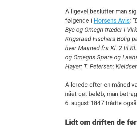
Alligevel beslutter man si
følgende i
Horsens Avis
:
”
Bye og Omegn træder i Virk
Krigsraad Fischers Bolig p
hver Maaned fra Kl. 2 til K
og Omegns Spare og Laanek
Høyer; T. Petersen; Kieldsen;
Allerede efter en måned va
nået det beløb, man betrag
6. august 1847 trådte også
Lidt om driften de før