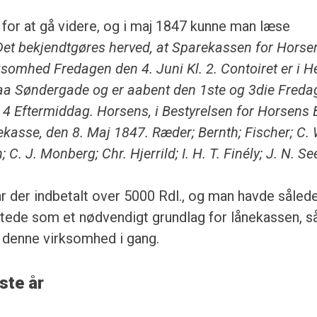
g for at gå videre, og i maj 1847 kunne man læse
Det bekjendtgøres herved, at Sparekassen for Horse
somhed Fredagen den 4. Juni Kl. 2. Contoiret er i H
aa Søndergade og er aabent den 1ste og 3die Fredag
l. 4 Eftermiddag. Horsens, i Bestyrelsen for Horsens
asse, den 8. Maj 1847. Ræder; Bernth; Fischer; C. 
 C. J. Monberg; Chr. Hjerrild; I. H. T. Finély; J. N. See
r der indbetalt over 5000 Rdl., og man havde såled
tede som et nødvendigt grundlag for lånekassen, så
 denne virksomhed i gang.
ste år