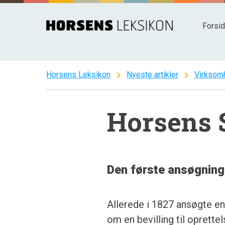
Spring
til
Forsi
indhold
chevron_right
chevron_right
Horsens Leksikon
Nyeste artikler
Virksom
Horsens 
Den første ansøgning
Allerede i 1827 ansøgte 
om en bevilling til oprett