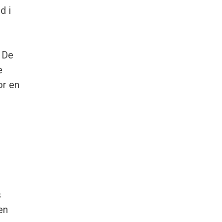
d i
 De
e
or en
s
en