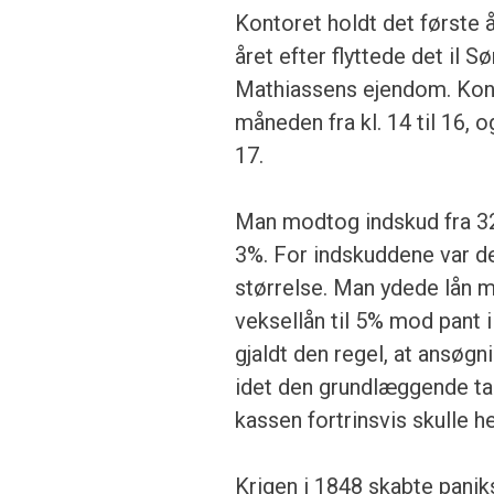
Kontoret holdt det første å
året efter flyttede det i
Mathiassens ejendom. Kont
måneden fra kl. 14 til 16,
17.
Man modtog indskud fra 32 s
3%. For indskuddene var der
størrelse. Man ydede lån m
veksellån til 5% mod pant i
gjaldt den regel, at ansøg
idet den grundlæggende tan
kassen fortrinsvis skulle h
Krigen i 1848 skabte panik