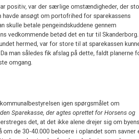
var positiv, var der særlige omstændigheder, der sto
n havde ansøgt om portofrihed for sparekassens
an skulle betale pengeindskuddene gennem
ns vedkommende betød det en tur til Skanderborg.
undet hermed, var for store til at sparekassen kunn
Da man således fik afslag på dette, faldt planerne f
rste omgang.
er kommunalbestyrelsen igen spørgsmålet om
”
den Sparekasse, der agtes oprettet for Horsens og
derstreges det, at det ikke alene drejer sig om byen
å om de 30-40.000 beboere i oplandet som savner 