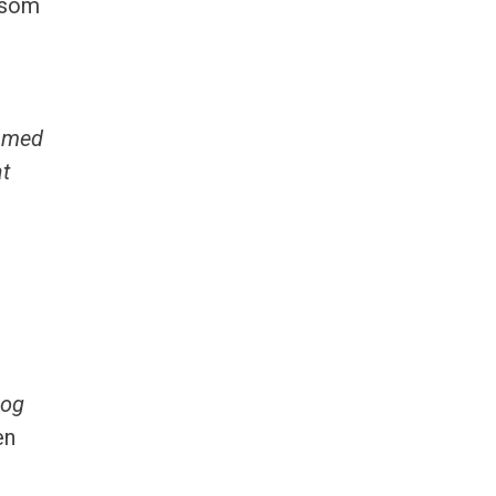
 som
g med
at
 og
en