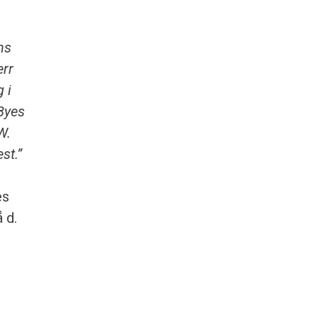
ns
err
 i
 Byes
W.
st.”
es
 d.