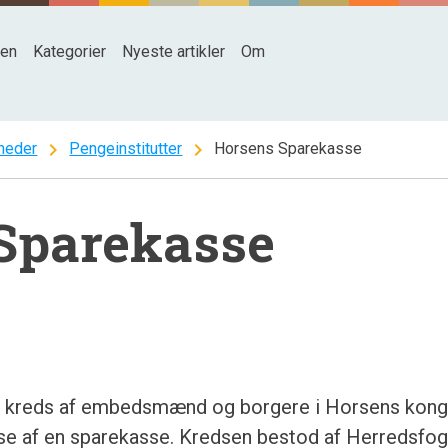
den
Kategorier
Nyeste artikler
Om
chevron_right
chevron_right
heder
Pengeinstitutter
Horsens Sparekasse
Sparekasse
en kreds af embedsmænd og borgere i Horsens kon
else af en sparekasse. Kredsen bestod af Herredsfog