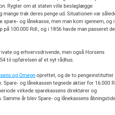
n. Rygter om at staten ville beslaglægge
g mange trak deres penge ud. Situationen var såled
ede spare- og lånekasse, men man kom igennem, og i
 på 100.000 Rdl., og i 1856 havde man passeret d
l private og erhvervsdrivende, men også Horsens
 til opførelsen af et nyt rådhus.
rsens og Omegn
oprettet, og de to pengeinstitutter
e. Spare- og lånekassen tegnede aktier for 16.000 R
 periode virkede sparekassens direktører og
n. Samme år blev Spare- og lånekassens åbningstid