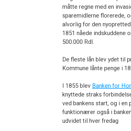
måtte regne med en invasio
sparemidlerne florerede, o
alvorlig for den nyoprett
1851 nåede indskuddene op
500.000 Rdl.
De fleste lån blev ydet ti
Kommune lånte penge i 1854
I 1855 blev
Banken for Ho
knyttede straks forbindels
ved bankens start, og i en
funktionærer også i banke
udvidet til hver fredag