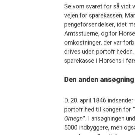
Selvom svaret for så vidt 
vejen for sparekassen. Ma
pengeforsendelser, idet m
Amtsstuerne, og for Horse
omkostninger, der var forb
drives uden portofriheden. 
sparekasse i Horsens i fø
Den anden ansøgning
D. 20. april 1846 indsend
portofrihed til kongen for 
Omegn
”. I ansøgningen un
5000 indbyggere, men ogs