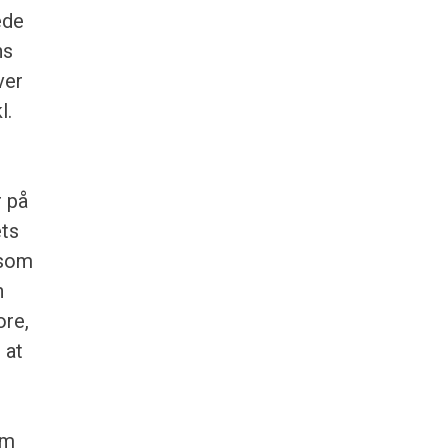
ede
ns
ver
l.
r på
ets
 som
n
ore,
 at
om