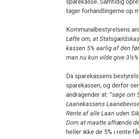
sparekasse. Samtidig opre
tager forhandlingerne op m
Kommunalbestyrelsens ansø
Løfte om, at Statsgældskas
kassen 5% aarlig af den før
man nu kun vilde give 3½% 
Da sparekassens bestyrelse
sparekassen, og derfor se
andragender at: ”
søge om S
Laanekassens Laanebeviser
Rente af alle Laan uden Si
Dom at maatte afhænde de ik
heller ikke de 5% i rente får