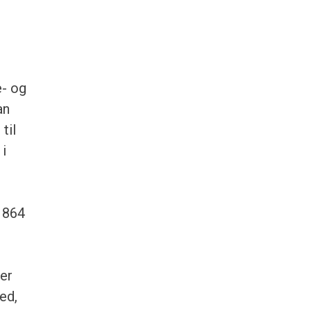
e- og
an
til
 i
 1864
er
ed,