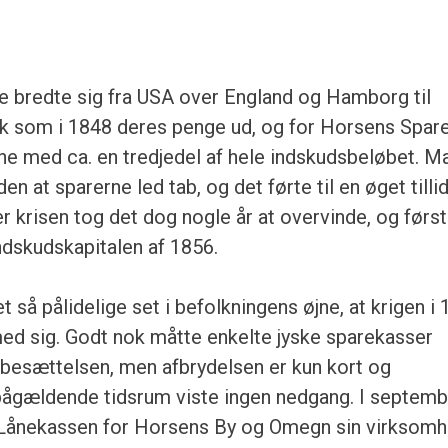
e bredte sig fra USA over England og Hamborg til
k som i 1848 deres penge ud, og for Horsens Spar
e med ca. en tredjedel af hele indskudsbeløbet. M
 at sparerne led tab, og det førte til en øget tillid 
r krisen tog det dog nogle år at overvinde, og først
dskudskapitalen af 1856.
 så pålidelige set i befolkningens øjne, at krigen i
med sig. Godt nok måtte enkelte jyske sparekasser
 besættelsen, men afbrydelsen er kun kort og
 pågældende tidsrum viste ingen nedgang. I septemb
Lånekassen for Horsens By og Omegn sin virksomh