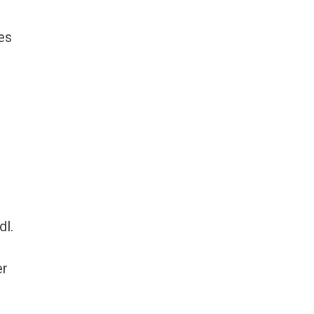
es
e
dl.
er