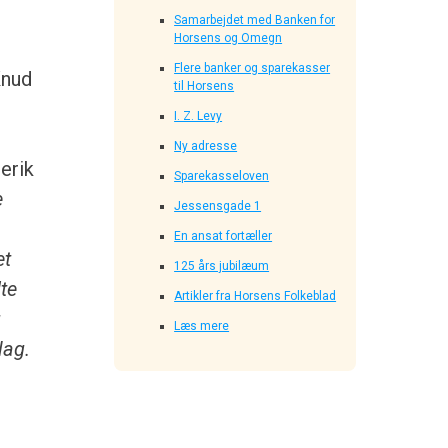
Samarbejdet med Banken for
Horsens og Omegn
Flere banker og sparekasser
Knud
til Horsens
I. Z. Levy
Ny adresse
erik
Sparekasseloven
e
Jessensgade 1
En ansat fortæller
et
125 års jubilæum
te
Artikler fra Horsens Folkeblad
g
Læs mere
lag.