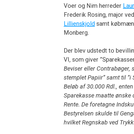
Voer og Nim herreder
Laur
Frederik Rosing, major ve
Lillienskjold
samt købmænd
Monberg.
Der blev udstedt to bevilli
VI, som giver ”Sparekassen
Beviser eller Contrabøger,
stemplet Papiir” samt til ”i
Beløb af 30.000 Rdl., enten
Sparekasse maatte ønske 
Rente. De foretagne Indsku
Bestyrelsen skulde til Gen
hvilket Regnskab ved Trykke