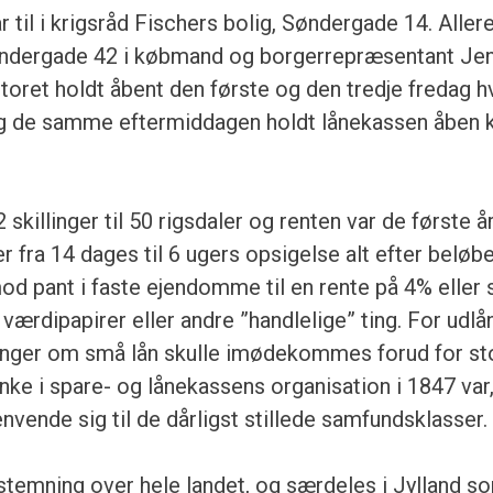
r til i krigsråd Fischers bolig, Søndergade 14. Aller
l Søndergade 42 i købmand og borgerrepræsentant Je
oret holdt åbent den første og den tredje fredag h
 og de samme eftermiddagen holdt lånekassen åben k
killinger til 50 rigsdaler og renten var de første å
 fra 14 dages til 6 ugers opsigelse alt efter beløb
od pant i faste ejendomme til en rente på 4% eller
 værdipapirer eller andre ”handlelige” ting. For udlå
ninger om små lån skulle imødekommes forud for st
ke i spare- og lånekassens organisation i 1847 var,
envende sig til de dårligst stillede samfundsklasser.
stemning over hele landet, og særdeles i Jylland s