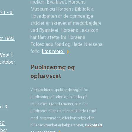
mellem Byarkivet, Horsens
Museum og Horsens Bibliotek.
21 - d.
Hovedparten af de oprindelige
artikler er skrevet af medarbejdere
ved Byarkivet. Horsens Leksikon
har fået støtte fra Horsens
er 1883
Folkeblads fond og Hede Nielsens
chevron_right
fond.
Læs mere
West f.
 oktober
Publicering og
ophavsret
Vi respekterer gældende regler for
publicering af tekst og billeder på
Internettet. Hvis du mener, at vi har
. 3.
publiceret en tekst eller et billede i strid
med lovgivningen, eller hvis tekst eller
28.
billeder krænker enkeltpersoner,
så kontakt
ober