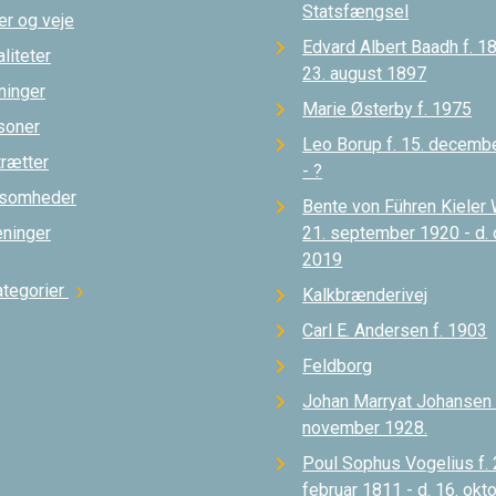
Statsfængsel
er og veje
Edvard Albert Baadh f. 18
liteter
23. august 1897
ninger
Marie Østerby f. 1975
soner
Leo Borup f. 15. decemb
trætter
- ?
ksomheder
Bente von Führen Kieler 
eninger
21. september 1920 - d.
2019
ategorier
chevron_right
Kalkbrænderivej
Carl E. Andersen f. 1903
Feldborg
Johan Marryat Johansen d
november 1928.
Poul Sophus Vogelius f. 
februar 1811 - d. 16. okt