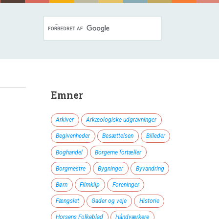
Emner
Arkiver
Arkæologiske udgravninger
Begivenheder
Besættelsen
Billeder
Boghandel
Borgerne fortæller
Borgmestre
Bygninger
Byvandring
Børn
Filmklip
Foreninger
Fængslet
Gader og veje
Historie
Horsens Folkeblad
Håndværkere