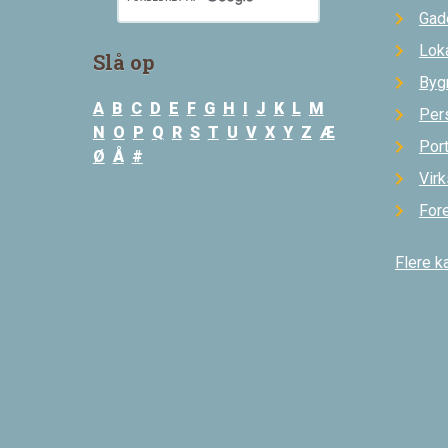
Gad
Loka
Slå op
Byg
A
B
C
D
E
F
G
H
I
J
K
L
M
Per
N
O
P
Q
R
S
T
U
V
X
Y
Z
Æ
Por
Ø
Å
#
Vir
For
Flere k