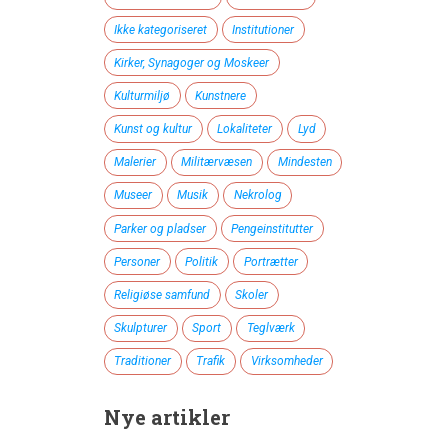
Ikke kategoriseret
Institutioner
Kirker, Synagoger og Moskeer
Kulturmiljø
Kunstnere
Kunst og kultur
Lokaliteter
Lyd
Malerier
Militærvæsen
Mindesten
Museer
Musik
Nekrolog
Parker og pladser
Pengeinstitutter
Personer
Politik
Portrætter
Religiøse samfund
Skoler
Skulpturer
Sport
Teglværk
Traditioner
Trafik
Virksomheder
Nye artikler