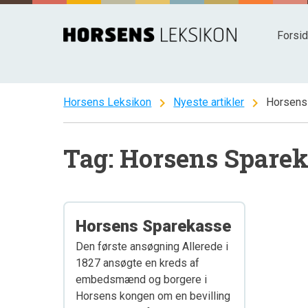
Spring
til
Forsi
indhold
chevron_right
chevron_right
Horsens Leksikon
Nyeste artikler
Horsens
Tag: Horsens Spare
Horsens Sparekasse
Den første ansøgning Allerede i
1827 ansøgte en kreds af
embedsmænd og borgere i
Horsens kongen om en bevilling