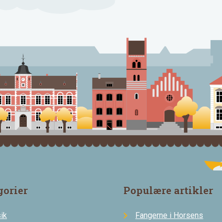
gorier
Populære artikler
ik
Fangerne i Horsens