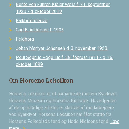
Bente von Führen Kieler West f. 21. september
1920 - d. oktober 2019
Kalkbrænderivej
Carl E. Andersen f. 1903
Feldborg
Johan Marryat Johansen d. 3. november 1928.
Poul Sophus Vogelius f. 28. februar 1811 - d. 16.
oktober 1899
Om Horsens Leksikon
Horsens Leksikon er et samarbejde mellem Byarkivet,
Horsens Museum og Horsens Bibliotek. Hovedparten
af de oprindelige artikler er skrevet af medarbejdere
ved Byarkivet. Horsens Leksikon har fået støtte fra
Horsens Folkeblads fond og Hede Nielsens fond.
Læs
chevron_right
mere