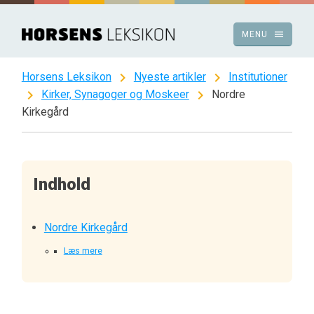
Spring
til
menu
MENU
indhold
chevron_right
chevron_right
Horsens Leksikon
Nyeste artikler
Institutioner
chevron_right
chevron_right
Kirker, Synagoger og Moskeer
Nordre
Kirkegård
Indhold
Nordre Kirkegård
Læs mere