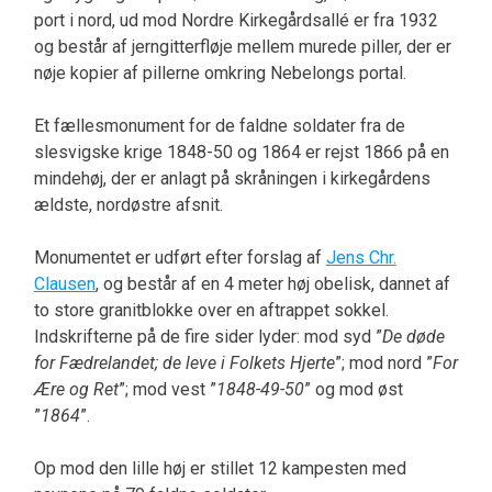
port i nord, ud mod Nordre Kirkegårdsallé er fra 1932
og består af jerngitterfløje mellem murede piller, der er
nøje kopier af pillerne omkring Nebelongs portal.
Et fællesmonument for de faldne soldater fra de
slesvigske krige 1848-50 og 1864 er rejst 1866 på en
mindehøj, der er anlagt på skråningen i kirkegårdens
ældste, nordøstre afsnit.
Monumentet er udført efter forslag af
Jens Chr.
Clausen
, og består af en 4 meter høj obelisk, dannet af
to store granitblokke over en aftrappet sokkel.
Indskrifterne på de fire sider lyder: mod syd ”
De døde
for Fædrelandet; de leve i Folkets Hjerte
”; mod nord ”
For
Ære og Ret
”; mod vest ”
1848-49-50
” og mod øst
”
1864
”.
Op mod den lille høj er stillet 12 kampesten med