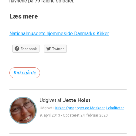
navnene på 79 faldne soldater.
Læs mere
Nationalmuseets hjemmeside Danmarks Kirker
Facebook
Twitter
Kirkegårde
Udgivet af
Jette Holst
Udgivet i
Kirker, Synagoger og Moskeer
,
Lokaliteter
9. april 2013
-
Opdateret
24. februar 2020