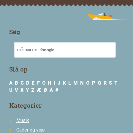
Søg
Slå op
A
B
C
D
E
F
G
H
I
J
K
L
M
N
O
P
Q
R
S
T
U
V
X
Y
Z
Æ
Ø
Å
#
Kategorier
Musik
Gader og veje