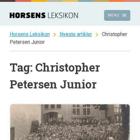
Spring
til
menu
MENU
indhold
chevron_right
chevron_right
Horsens Leksikon
Nyeste artikler
Christopher
Petersen Junior
Tag: Christopher
Petersen Junior