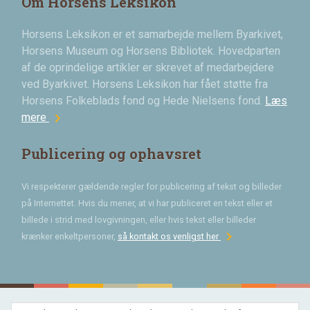
Om Horsens Leksikon
Horsens Leksikon er et samarbejde mellem Byarkivet,
Horsens Museum og Horsens Bibliotek. Hovedparten
af de oprindelige artikler er skrevet af medarbejdere
ved Byarkivet. Horsens Leksikon har fået støtte fra
Horsens Folkeblads fond og Hede Nielsens fond.
Læs
chevron_right
mere
Publicering og ophavsret
Vi respekterer gældende regler for publicering af tekst og billeder
på Internettet. Hvis du mener, at vi har publiceret en tekst eller et
billede i strid med lovgivningen, eller hvis tekst eller billeder
chevron_right
krænker enkeltpersoner,
så kontakt os venligst her