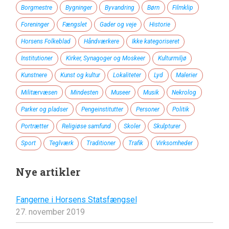
Borgmestre
Bygninger
Byvandring
Børn
Filmklip
Foreninger
Fængslet
Gader og veje
Historie
Horsens Folkeblad
Håndværkere
Ikke kategoriseret
Institutioner
Kirker, Synagoger og Moskeer
Kulturmiljø
Kunstnere
Kunst og kultur
Lokaliteter
Lyd
Malerier
Militærvæsen
Mindesten
Museer
Musik
Nekrolog
Parker og pladser
Pengeinstitutter
Personer
Politik
Portrætter
Religiøse samfund
Skoler
Skulpturer
Sport
Teglværk
Traditioner
Trafik
Virksomheder
Nye artikler
Fangerne i Horsens Statsfængsel
27. november 2019