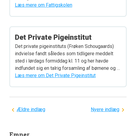
Læs mere om Fattigskolen
Det Private Pigeinstitut
Det private pigeinstituts (Frøken Schougaards)
indvielse fandt således som tidligere meddelt
sted i lørdags formiddag kl. 11 og her havde
indfundet sig en talrig forsamling af børnene og …
Læs mere om Det Private Pigeinstitut
Navigation
Ældre indlæg
Nyere indlæg
til
indlæg
Emner