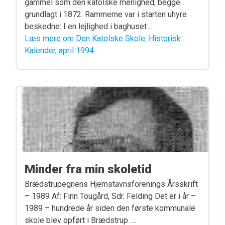
gammel som den katolske menighed, begge
grundlagt i 1872. Rammerne var i starten uhyre
beskedne: I en lejlighed i baghuset …
Læs mere om Den Katolske Skole. Historisk
Kalender, april 1994
Minder fra min skoletid
Brædstrupegnens Hjemstavnsforenings Årsskrift
– 1989 Af: Finn Tougård, Sdr. Felding Det er i år –
1989 – hundrede år siden den før­ste kommunale
skole blev opført i Bræd­strup. …