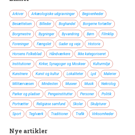
Arkiver
Arkæologiske udgravninger
Begivenheder
Besættelsen
Billeder
Boghandel
Borgerne fortæller
Borgmestre
Bygninger
Byvandring
Børn
Filmklip
Foreninger
Fængslet
Gader og veje
Historie
Horsens Folkeblad
Håndværkere
Ikke kategoriseret
Institutioner
Kirker, Synagoger og Moskeer
Kulturmiljø
Kunstnere
Kunst og kultur
Lokaliteter
Lyd
Malerier
Militærvæsen
Mindesten
Museer
Musik
Nekrolog
Parker og pladser
Pengeinstitutter
Personer
Politik
Portrætter
Religiøse samfund
Skoler
Skulpturer
Sport
Teglværk
Traditioner
Trafik
Virksomheder
Nye artikler