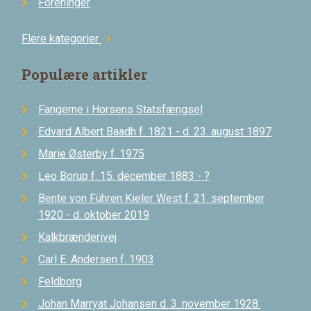
Foreninger
Flere kategorier
chevron_right
Populære artikler
Fangerne i Horsens Statsfængsel
Edvard Albert Baadh f. 1821 - d. 23. august 1897
Marie Østerby f. 1975
Leo Borup f. 15. december 1883 - ?
Bente von Führen Kieler West f. 21. september
1920 - d. oktober 2019
Kalkbrænderivej
Carl E. Andersen f. 1903
Feldborg
Johan Marryat Johansen d. 3. november 1928.