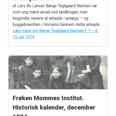
af Lars Bo Larsen Børge Teglgaard Nielsen var
som ung mand ansat ved landbruget, men
begyndte senere at arbejde i anlægs – og
byggebranchen i Horsens.Gennem dette arbejde …
Læs mere om Børge Teglgaard Nielsen f. ? – d.
15. juli 1974
Frøken Mommes Institut.
Historisk kalender, december