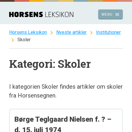
Spring
til
menu
MENU
indhold
chevron_right
chevron_right
Horsens Leksikon
Nyeste artikler
Institutioner
chevron_right
Skoler
Kategori: Skoler
I kategorien Skoler findes artikler om skoler
fra Horsensegnen.
Børge Teglgaard Nielsen f. ? –
d. 15. juli 1974