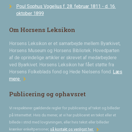
Poul Sophus Vogelius f. 28. februar 1811 - d. 16.
oktober 1899
Om Horsens Leksikon
Horsens Leksikon er et samarbejde mellem Byarkivet,
Horsens Museum og Horsens Bibliotek. Hovedparten
af de oprindelige artikler er skrevet af medarbejdere
ved Byarkivet. Horsens Leksikon har fået støtte fra
Horsens Folkeblads fond og Hede Nielsens fond.
Læs
chevron_right
mere
Publicering og ophavsret
Vi respekterer gældende regler for publicering af tekst og billeder
på Internettet. Hvis du mener, at vi har publiceret en tekst eller et
billede i strid med lovgivningen, eller hvis tekst eller billeder
chevron_right
krænker enkeltpersoner,
så kontakt os venligst her