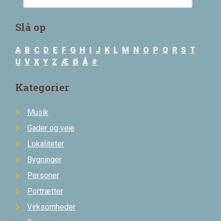
Slå op
A
B
C
D
E
F
G
H
I
J
K
L
M
N
O
P
Q
R
S
T
U
V
X
Y
Z
Æ
Ø
Å
#
Kategorier
Musik
Gader og veje
Lokaliteter
Bygninger
Personer
Portrætter
Virksomheder